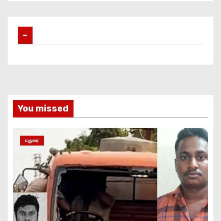
–
You missed
மதுரை