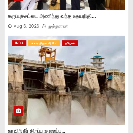
கருப்புச்சட்டை அணிந்து வந்த உதயநிதி..,
Aug 6, 2026
முத்துராணி
INDIA
உடனடி நியூஸ் அப்டேட்
தமிழகம்
காவிரி நீர் திறப்பு குறைப்பு…