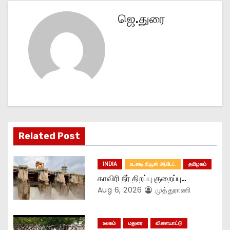
t
ஜெ.துரை
n
a
v
i
g
Related Post
a
t
INDIA
உடனடி நியூஸ் அப்டேட்
தமிழகம்
காவிரி நீர் திறப்பு குறைப்பு…
i
Aug 6, 2026
முத்துராணி
o
n
உலகம்
மதுரை
விளையாட்டு