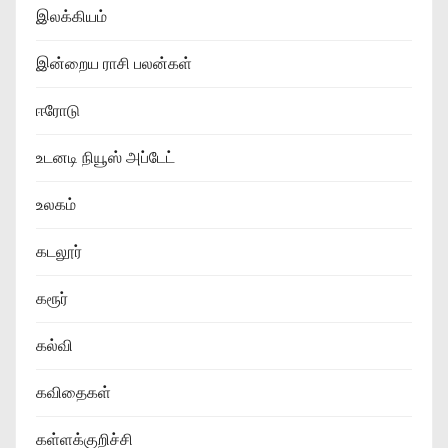
இலக்கியம்
இன்றைய ராசி பலன்கள்
ஈரோடு
உடனடி நியூஸ் அப்டேட்
உலகம்
கடலூர்
கரூர்
கல்வி
கவிதைகள்
கள்ளக்குறிச்சி