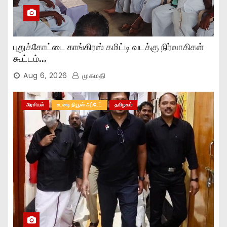
புதுக்கோட்டை காங்கிரஸ் கமிட்டி வடக்கு நிர்வாகிகள்
கூட்டம்..,
Aug 6, 2026
முகமதி
அரசியல்
உடனடி நியூஸ் அப்டேட்
தமிழகம்