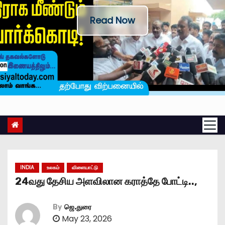
Read Now
INDIA
உலகம்
விளையாட்டு
24வது தேசிய அளவிலான கராத்தே போட்டி..,
By
ஜெ.துரை
May 23, 2026