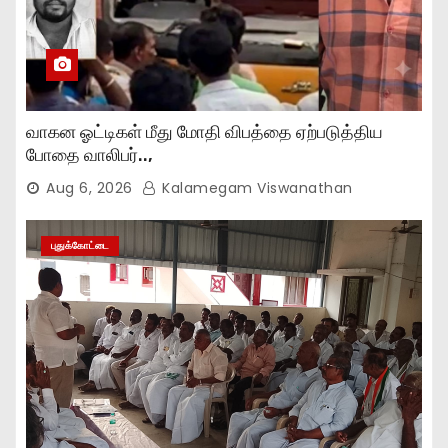
வாகன ஓட்டிகள் மீது மோதி விபத்தை ஏற்படுத்திய
போதை வாலிபர்..,
Aug 6, 2026
Kalamegam Viswanathan
புதுக்கோட்டை