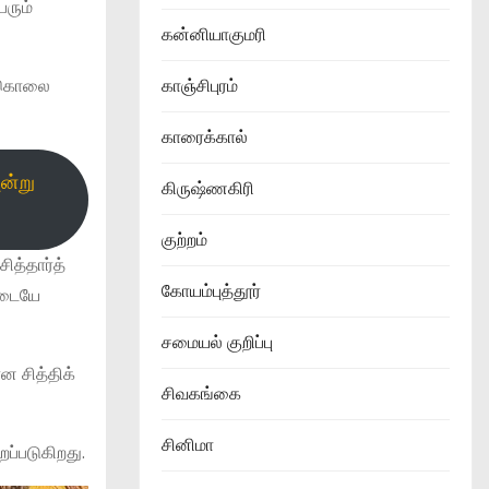
ெரும்
கன்னியாகுமரி
படுகொலை
காஞ்சிபுரம்
காரைக்கால்
ன்று
கிருஷ்ணகிரி
குற்றம்
ித்தார்த்
கோயம்புத்தூர்
இடையே
சமையல் குறிப்பு
ன சித்திக்
சிவகங்கை
சினிமா
றப்படுகிறது.