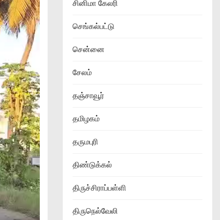
சினிமா கேலரி
செங்கல்பட்டு
சென்னை
சேலம்
தஞ்சாவூர்
தமிழகம்
தருமபுரி
திண்டுக்கல்
திருச்சிராப்பள்ளி
திருநெல்வேலி