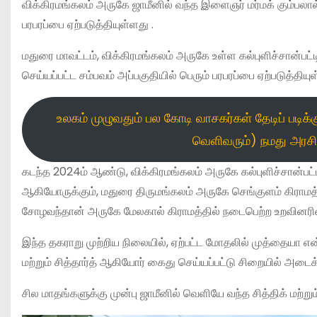
விக்கிரமங்கலம் அருகே ஜாமீனில் வந்த இளைஞர் மர்மக் கும்பலா
பரபரப்பை ஏற்படுத்தியுள்ளது .
மதுரை மாவட்டம், விக்கிரமங்கலம் அருகே உள்ள கல்புளிச்சான்பட்ட
செய்யப்பட்ட சம்பவம் அப்பகுதியில் பெரும் பரபரப்பை ஏற்படுத்தியு
உலகம் முழுவதும் பல கோடி வாசகர்கள் தேடிப் படிக
வெளிவரும்) நமது அரசிய
கடந்த 2024ம் ஆண்டு, விக்கிரமங்கலம் அருகே கல்புளிச்சான்பட்
ஆகியோருக்கும், மதுரை திருமங்கலம் அருகே செங்குளம் கிராமத
சோழவந்தான் அருகே மேலகால் கிராமத்தில் நடைபெற்ற உறவினரின் 
இந்த தகராறு முற்றிய நிலையில், ஏற்பட்ட மோதலில் முத்தையா எ
மற்றும் சித்தார்த் ஆகியோர் கைது செய்யப்பட்டு சிறையில் அடைக்
சில மாதங்களுக்கு முன்பு ஜாமீனில் வெளியே வந்த சித்திக் மற்ற