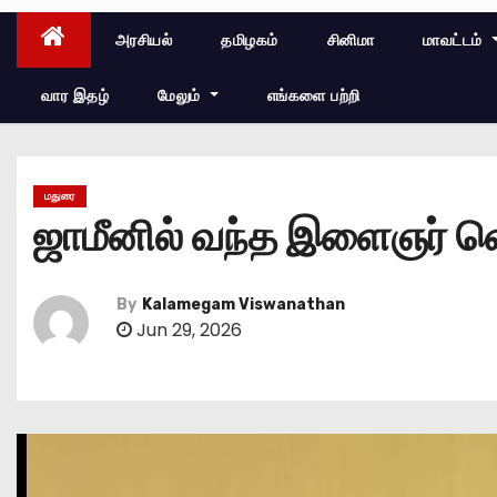
அரசியல்
தமிழகம்
சினிமா
மாவட்டம்
வார இதழ்
மேலும்
எங்களை பற்றி
மதுரை
ஜாமீனில் வந்த இளைஞர் வ
By
Kalamegam Viswanathan
Jun 29, 2026