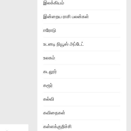
இலக்கியம்
இன்றைய ராசி பலன்கள்
ஈரோடு
உடனடி நியூஸ் அப்டேட்
உலகம்
கடலூர்
கரூர்
கல்வி
கவிதைகள்
கள்ளக்குறிச்சி