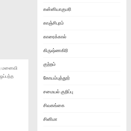
கன்னியாகுமரி
காஞ்சிபுரம்
காரைக்கால்
கிருஷ்ணகிரி
குற்றம்
து மனைவி
ஒப்பந்த
கோயம்புத்தூர்
சமையல் குறிப்பு
சிவகங்கை
சினிமா