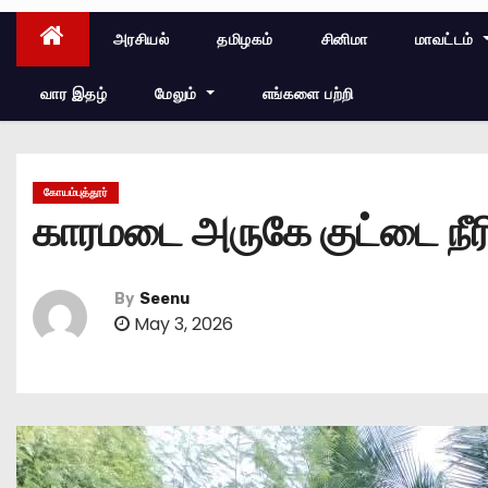
அரசியல்
தமிழகம்
சினிமா
மாவட்டம்
வார இதழ்
மேலும்
எங்களை பற்றி
கோயம்புத்தூர்
காரமடை அருகே குட்டை நீரில
By
Seenu
May 3, 2026