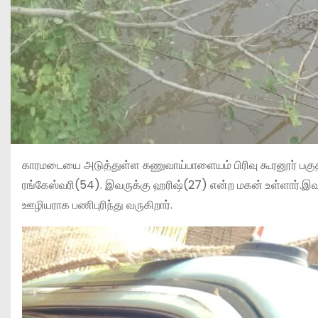
காரமடையை அடுத்துள்ள கணுவாய்பாளையம் பிரிவு கூரனூர் பகுத
ரங்கேஸ்வரி(54). இவருக்கு ஹரிஷ்(27) என்ற மகன் உள்ளார்.இவர
ஊழியராக பணிபுரிந்து வருகிறார்.