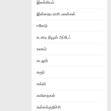
இலக்கியம்
இன்றைய ராசி பலன்கள்
ஈரோடு
உடனடி நியூஸ் அப்டேட்
உலகம்
கடலூர்
கரூர்
கல்வி
கவிதைகள்
கள்ளக்குறிச்சி