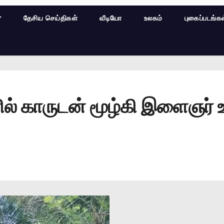
தேசிய செய்திகள்
வீடியோ
உலகம்
புகைப்படங்க
் காருடன் மூழ்கி இளைஞர் உயி