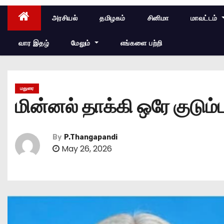
அரசியல்
தமிழகம்
சினிமா
மாவட்டம்
வார இதழ்
மேலும்
எங்களை பற்றி
மதுரை
மின்னல் தாக்கி ஒரே குடும்
By
P.Thangapandi
May 26, 2026