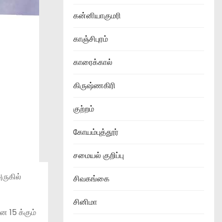
கன்னியாகுமரி
காஞ்சிபுரம்
காரைக்கால்
கிருஷ்ணகிரி
குற்றம்
கோயம்புத்தூர்
சமையல் குறிப்பு
அருகில்
சிவகங்கை
சினிமா
 15 க்கும்