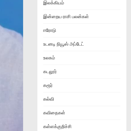
இலக்கியம்
இன்றைய ராசி பலன்கள்
ஈரோடு
உடனடி நியூஸ் அப்டேட்
உலகம்
கடலூர்
கரூர்
கல்வி
கவிதைகள்
கள்ளக்குறிச்சி