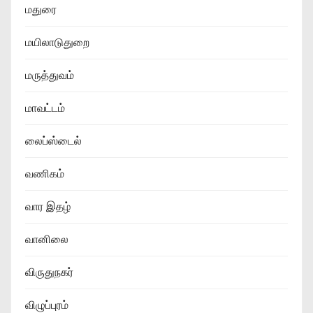
மதுரை
மயிலாடுதுறை
மருத்துவம்
மாவட்டம்
லைப்ஸ்டைல்
வணிகம்
வார இதழ்
வானிலை
விருதுநகர்
விழுப்புரம்