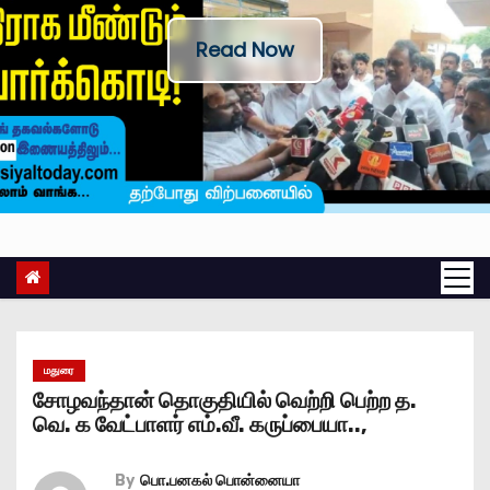
Read Now
மதுரை
சோழவந்தான் தொகுதியில் வெற்றி பெற்ற த.
வெ. க வேட்பாளர் எம்.வீ. கருப்பையா..,
By
பொ.பனகல் பொன்னையா