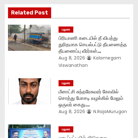
t
Related Post
i
மதுரை
o
பிரியாணி கடையில் தீ விபத்து
துரிதமாக செயல்பட்டு தீயணைத்த
n
தீயணைப்பு வீரர்கள்..,
Aug 8, 2026
Kalamegam
Viswanathan
மதுரை
மீனாட்சி சுந்தரேசுவரர் கோவில்
சொத்து மோசடி வழக்கில் மேலும்
ஒருவர் கைது…,
Aug 8, 2026
N.RajaMurugan
மதுரை
வாடிப்பட்டியில் விடுதலை