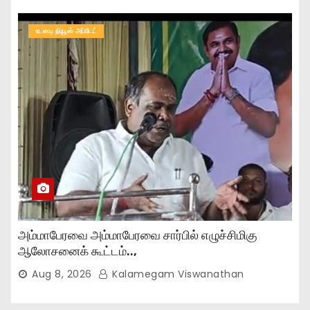
உடனடி நியூஸ் அப்டேட்
அம்மாபேரவை அம்மாபேரவை சார்பில் எழுச்சிமிகு
ஆலோசனைக் கூட்டம்..,
Aug 8, 2026
Kalamegam Viswanathan