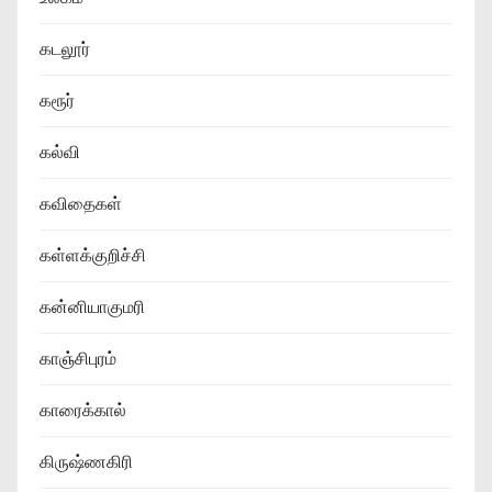
கடலூர்
கரூர்
கல்வி
கவிதைகள்
கள்ளக்குறிச்சி
கன்னியாகுமரி
காஞ்சிபுரம்
காரைக்கால்
கிருஷ்ணகிரி