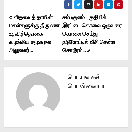
விதவைத் தாயின்
சம்பகுளம் பகுதியில்
P
மகள்களுக்கு திருமண
இரட்டை கொலை ஒருவரை
o
உதவித்தொகை
கொலை செய்து
வழங்கிய சமூக நல
நடுரோட்டில் வீசி சென்ற
s
அலுவலர்..,
கொடூரம்..,
t
n
பொ.பனகல்
a
பொன்னையா
v
i
g
a