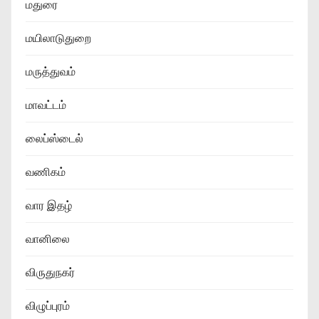
மதுரை
மயிலாடுதுறை
மருத்துவம்
மாவட்டம்
லைப்ஸ்டைல்
வணிகம்
வார இதழ்
வானிலை
விருதுநகர்
விழுப்புரம்