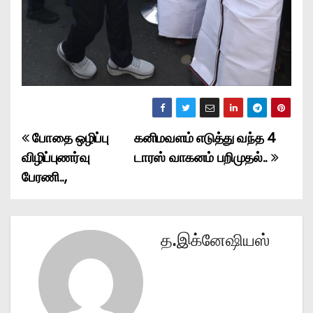
போதை ஒழிப்பு
கனிமவளம் எடுத்து வந்த 4
P
விழிப்புணர்வு
டாரஸ் வாகனம் பறிமுதல்..
o
பேரணி..,
s
t
த.இக்னேஷியஸ்
n
a