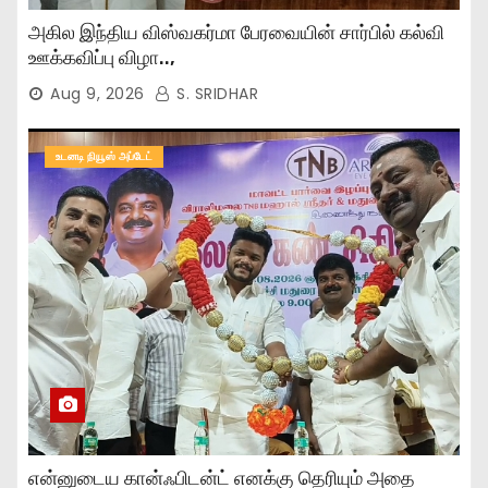
அகில இந்திய விஸ்வகர்மா பேரவையின் சார்பில் கல்வி
ஊக்கவிப்பு விழா..,
Aug 9, 2026
S. SRIDHAR
உடனடி நியூஸ் அப்டேட்
என்னுடைய கான்ஃபிடன்ட் எனக்கு தெரியும் அதை