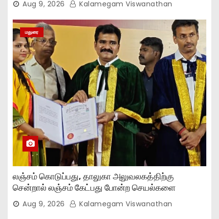
Aug 9, 2026
Kalamegam Viswanathan
மதுரை
லஞ்சம் கொடுப்பது, தாலுகா அலுவலகத்திற்கு
சென்றால் லஞ்சம் கேட்பது போன்ற செயல்களை
நிறுத்தியுள்ளோம்..,
Aug 9, 2026
Kalamegam Viswanathan