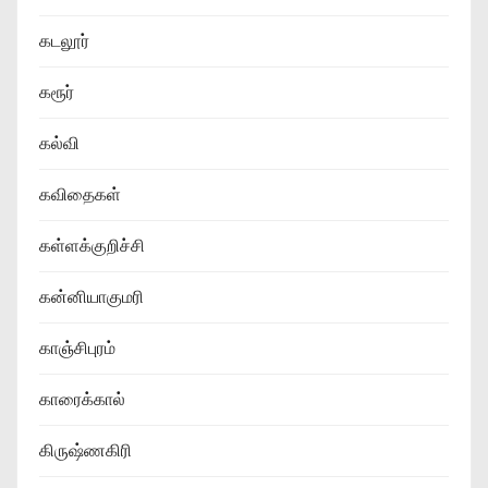
கடலூர்
கரூர்
கல்வி
கவிதைகள்
கள்ளக்குறிச்சி
கன்னியாகுமரி
காஞ்சிபுரம்
காரைக்கால்
கிருஷ்ணகிரி