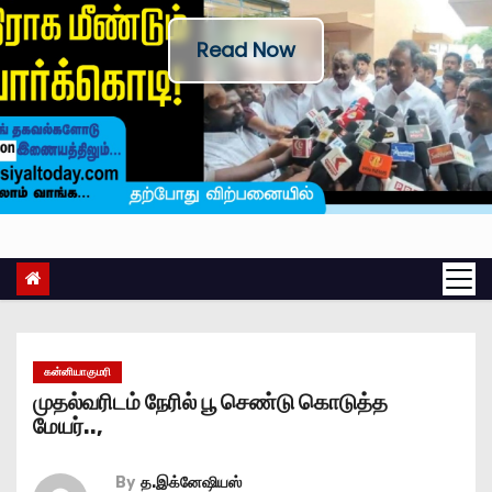
Read Now
கன்னியாகுமரி
முதல்வரிடம் நேரில் பூ செண்டு கொடுத்த
மேயர்..,
By
த.இக்னேஷியஸ்