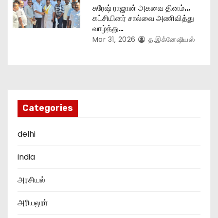
சுரேஷ் ராஜான் அகவை தினம்..,
கட்சியினர் சால்வை அணிவித்து
வாழ்த்து…
Mar 31, 2026
த.இக்னேஷியஸ்
Categories
delhi
india
அரசியல்
அரியலூர்