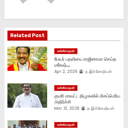
v
i
g
Related Post
a
t
கன்னியாகுமரி
மேயர் பதவியை ராஜினாமா செய்த
i
மகேஷ்..,
Apr 2, 2026
த.இக்னேஷியஸ்
o
n
கன்னியாகுமரி
குமரி மாவட்ட திமுகவில் மிகப்பெரிய
அதிர்ச்சி
Mar 31, 2026
த.இக்னேஷியஸ்
கன்னியாகுமரி