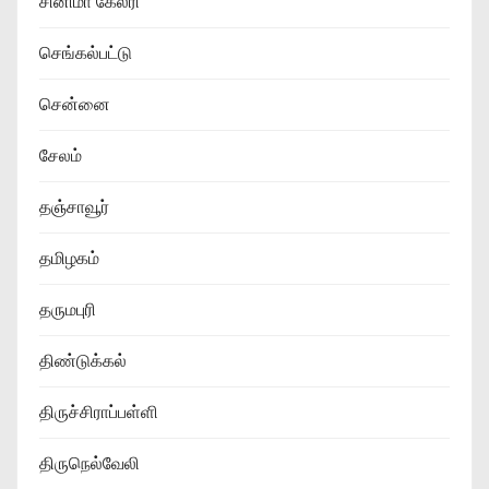
சினிமா கேலரி
செங்கல்பட்டு
சென்னை
சேலம்
தஞ்சாவூர்
தமிழகம்
தருமபுரி
திண்டுக்கல்
திருச்சிராப்பள்ளி
திருநெல்வேலி