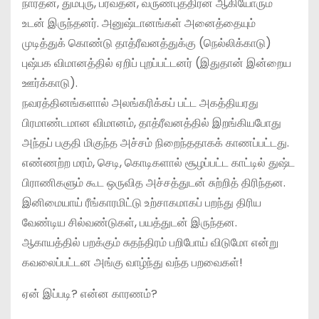
நாரதன், தும்புரு, பர்வதன், வருணபுத்திரன் ஆகியோரும்
உடன் இருந்தனர். அனுஷ்டானங்கள் அனைத்தையும்
முடித்துக் கொண்டு தாத்ரீவனத்துக்கு (நெல்லிக்காடு)
புஷ்பக விமானத்தில் ஏறிப் புறப்பட்டனர் (இதுதான் இன்றைய
ஊர்க்காடு).
நவரத்தினங்களால் அலங்கரிக்கப் பட்ட அகத்தியரது
பிரமாண்டமான விமானம், தாத்ரீவனத்தில் இறங்கியபோது
அந்தப் பகுதி மிகுந்த அச்சம் நிறைந்ததாகக் காணப்பட்டது.
எண்ணற்ற மரம், செடி, கொடிகளால் சூழப்பட்ட காட்டில் துஷ்ட
பிராணிகளும் கூட ஒருவித அச்சத்துடன் சுற்றித் திரிந்தன.
இனிமையாய் ரீங்காரமிட்டு உற்சாகமாகப் பறந்து திரிய
வேண்டிய சில்வண்டுகள், பயத்துடன் இருந்தன.
ஆகாயத்தில் பறக்கும் சுதந்திரம் பறிபோய் விடுமோ என்று
கவலைப்பட்டன அங்கு வாழ்ந்து வந்த பறவைகள்!
ஏன் இப்படி? என்ன காரணம்?