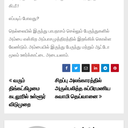
கி.மீ.!
எப்படிப் போவது?
நெல்லையில் இருந்து பாபநாசம் செல்லும் பேருந்துகளில்
அம்பை என்கிற அம்பாசமுத்திரத்தில் இறங்கிக் கொள்ள
வேண்டும். அம்பையில் இருந்து பேருந்து மற்றும் ஆட்டோ
மூலம் ஊர்க்காட்டை அடையலாம்.
வரும்
சிறப்பு அலங்காரத்தில்
P
திங்கட்கிழமை
அருள்பலித்த சுப்பிரமணிய
o
கடலூரில் உள்ளூர்
சுவாமி தெய்வானை
விடுமுறை
s
t