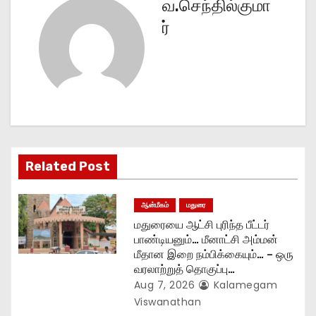
n
வ.செந்தில்குமா
ர்
a
v
i
g
a
Related Post
t
ஆன்மீகம்
மதுரை
i
மதுரையை ஆட்சி புரிந்த பீட்டர்
o
பாண்டியனும்… மீனாட்சி அம்மன்
மீதான இறை நம்பிக்கையும்… – ஒரு
n
வரலாற்றுத் தொகுப்பு…
Aug 7, 2026
Kalamegam
Viswanathan