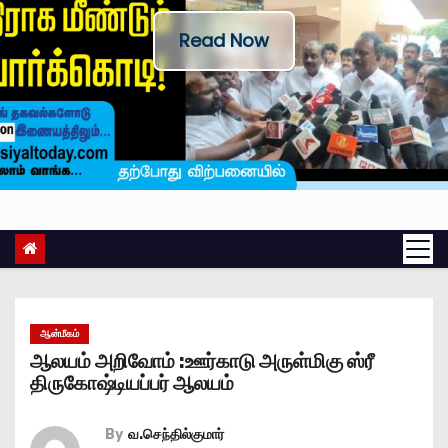
Read Now
ஆன்மீகம்
ஆலயம் அறிவோம் :ஊர்காடு அருள்மிகு ஸ்ரீ
திருகோஷ்டியப்பர் ஆலயம்
By
வ.செந்தில்குமார்