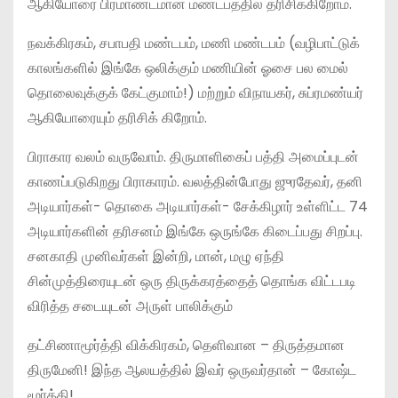
ஆகியோரை பிரமாண்டமான மண்டபத்தில் தரிசிக்கிறோம்.
நவக்கிரகம், சபாபதி மண்டபம், மணி மண்டபம் (வழிபாட்டுக்
காலங்களில் இங்கே ஒலிக்கும் மணியின் ஓசை பல மைல்
தொலைவுக்குக் கேட்குமாம்!) மற்றும் விநாயகர், சுப்ரமண்யர்
ஆகியோரையும் தரிசிக் கிறோம்.
பிராகார வலம் வருவோம். திருமாளிகைப் பத்தி அமைப்புடன்
காணப்படுகிறது பிராகாரம். வலத்தின்போது ஜுரதேவர், தனி
அடியார்கள்- தொகை அடியார்கள்- சேக்கிழார் உள்ளிட்ட 74
அடியார்களின் தரிசனம் இங்கே ஒருங்கே கிடைப்பது சிறப்பு.
சனகாதி முனிவர்கள் இன்றி, மான், மழு ஏந்தி
சின்முத்திரையுடன் ஒரு திருக்கரத்தைத் தொங்க விட்டபடி
விரித்த சடையுடன் அருள் பாலிக்கும்
தட்சிணாமூர்த்தி விக்கிரகம், தெளிவான – திருத்தமான
திருமேனி! இந்த ஆலயத்தில் இவர் ஒருவர்தான் – கோஷ்ட
மூர்த்தி!