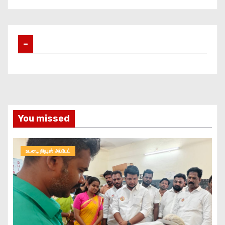
–
You missed
உடனடி நியூஸ் அப்டேட்