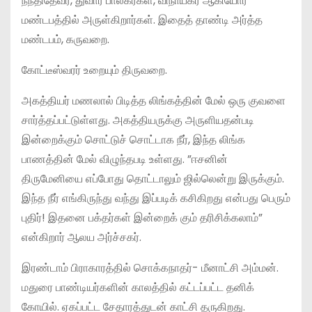
நந்திதேவர், துவார பாலகர்கள், விநாயகர் ஆகியோர்
மண்டபத்தில் அருள்கிறார்கள். இதைத் தாண்டி அர்த்த
மண்டபம், கருவறை.
கோட்டீஸ்வரர் உறையும் திருவறை.
அகத்தியர் மணலால் பிடித்த லிங்கத்தின் மேல் ஒரு குவளை
சார்த்தப்பட்டுள்ளது. அகத்தியருக்கு அருளியதன்படி
இன்றைக்கும் சொட்டுச் சொட்டாக நீர், இந்த லிங்க
பாணத்தின் மேல் விழுந்தபடி உள்ளது. ”ஈசனின்
திருமேனியை எப்போது தொட்டாலும் ஜில்லென்று இருக்கும்.
இந்த நீர் எங்கிருந்து வந்து இப்படிக் கசிகிறது என்பது பெரும்
புதிர்! இதனை பக்தர்கள் இன்றைக் கும் தரிசிக்கலாம்”
என்கிறார் ஆலய அர்ச்சகர்.
இரண்டாம் பிராகாரத்தில் சொக்கநாதர்- மீனாட்சி அம்மன்.
மதுரை பாண்டியர்களின் காலத்தில் கட்டப்பட்ட தனிக்
கோயில். ஏகப்பட்ட சேதாரத்துடன் காட்சி தருகிறது.