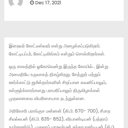
Dec 17, 2021
இறைவர் கோட்டீஸ்வரர் என்று அழைக்கப்படுகிறார்.
கோட்டியப்பர், கோட்டிலிங்கம் என்றும் சொல்கிறார்கள்.
ஒரு காலத்தில் ஓகோவென்று இருந்த கோயில்… இன்று
அமைதியே உருவாகத் திகழ்கிறது. சேத்தூர் மற்றும்
ஊர்க்காட்டு ஜமீன்தார்களின் சிறப்பான கவனிப்பாலும்,
உள்ளூர்க்காரர்களது பராமரிப்பாலும் திருவிழாக்கள்
முதலானவை விமரிசையாக நடந்துள்ளன.
அரிகேசரி பராங்குச மன்னன் (கி.பி. 670- 700), சீமாற
சீவல்லபன் (கி.பி. 835- 852), வீரபாண்டியன் (பத்தாம்
நூற்றாண்டு), முதலாம் மாறவர்மன் சுந்தரபாண்டியன் (கி.பி.