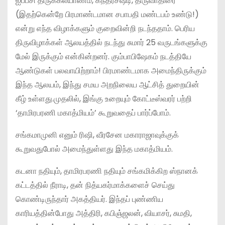
ஐப்பசி திருக்கல்யாணம், கந்தர்சஷ்டி, திருவாதிரை
(இதற்கென்றே பிரமாண்டமான சபாபதி மண்டபம் உண்டு!)
என்று எந்த விழாக்களும் குறைவின்றி நடந்ததாம். பெரிய
திருவிழாக்கள் ஆலயத்தில் நடந்து சுமார் 25 வருடங்களுக்கு
மேல் இருக்கும் என்கின்றனர். கும்பாபிஷேகம் நடத்தியே
ஆண்டுகள் பலவாயிற்றாம்! பிரமாண்டமாக அமைந்திருக்கும்
இந்த ஆலயம், இந்து சமய அறநிலைய ஆட்சித் துறையின்
கீழ் உள்ளது.முதலில், இங்கு உறையும் கோட்டீஸ்வரர் பற்றி
‘தாமிரபரணி மகாத்மியம்’ கூறுவதைப் பார்ப்போம்.
சங்கமாமுனி எனும் ரிஷி, வீரசேன மகாராஜாவுக்குக்
கூறுவதுபோல் அமைந்துள்ளது இந்த மகாத்மியம்.
கடனா நதியும், தாமிரபரணி நதியும் சங்கமிக்கிற ஸ்நானக்
கட்டத்தில் நீராடி, தன் நித்யகர்மாக்களைச் செய்து
கொண்டிருந்தார் அகத்தியர். இந்தப் புண்ணிய
காரியத்தின்போது அத்திரி, கபிஞ்ஜலன், வியாசர், சுமதி,