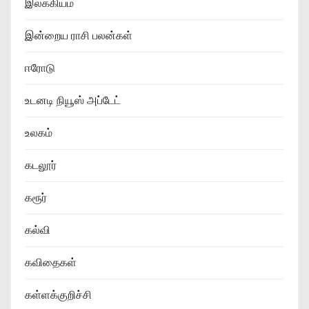
இலக்கியம்
இன்றைய ராசி பலன்கள்
ஈரோடு
உடனடி நியூஸ் அப்டேட்
உலகம்
கடலூர்
கரூர்
கல்வி
கவிதைகள்
கள்ளக்குறிச்சி