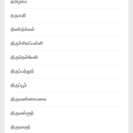
தமிழகம்
தருமபுரி
திண்டுக்கல்
திருச்சிராப்பள்ளி
திருநெல்வேலி
திருப்பத்தூர்
திருப்பூர்
திருவண்ணாமலை
திருவள்ளூர்
திருவாரூர்