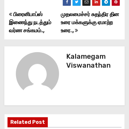
பிரைனிபாப்ஸ்
முதலமைச்சர் சுதந்திர தின
P
இணைந்து நடத்தும்
உரை மக்களுக்கு ஏமாற்ற
o
வர்ண சங்கமம்..,
உரை..,
s
t
Kalamegam
n
Viswanathan
a
v
i
g
Related Post
a