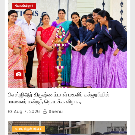
கோயம்புத்தூர்
பிஎஸ்ஜிஆர் கிருஷ்ணம்மாள் மகளிர் கல்லூரியில்
மாணவர் மன்றத் தொடக்க விழா..,
Aug 7, 2026
Seenu
உடனடி நியூஸ் அப்டேட்