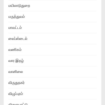
மயிலாடுதுறை
மருத்துவம்
மாவட்டம்
லைப்ஸ்டைல்
வணிகம்
வார இதழ்
வானிலை
விருதுநகர்
விழுப்புரம்
விளையாட்டு