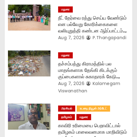
t
மதுரை
நீட் தேர்வை ரத்து செய்ய வேண்டும்
i
என பல்வேறு கோரிக்கைகளை
வலியுறுத்தி கண்டன ஆர்ப்பாட்டம்..,
o
Aug 7, 2026
P.Thangapandi
n
மதுரை
தச்சம்பத்து கிராமத்தில் பல
மாதங்களாக தேங்கி கிடக்கும்
குப்பைகளால் சுகாதாரக் கேடு..,
Aug 7, 2026
Kalamegam
Viswanathan
அரசியல்
உடனடி நியூஸ் அப்டேட்
தமிழகம்
மதுரை
காவிரி உரிமையை பெறாவிட்டால்
தமிழகம் பாலைவனமாக மாறிவிடும்