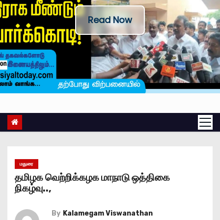
Read Now
மதுரை
தமிழக வெற்றிக்கழக மாநாடு ஒத்திகை
நிகழ்வு..,
By
Kalamegam Viswanathan