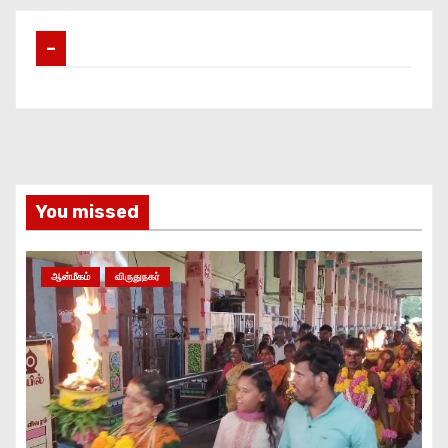
–
You missed
ஆன்மீகம்
விருதுநகர்