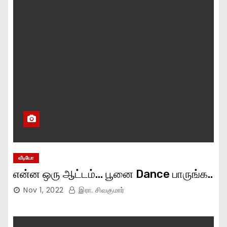
வீடியோ
என்ன ஒரு ஆட்டம்… பூனை Dance பாருங்க..
Nov 1, 2022
இரா. சிவகுமார்