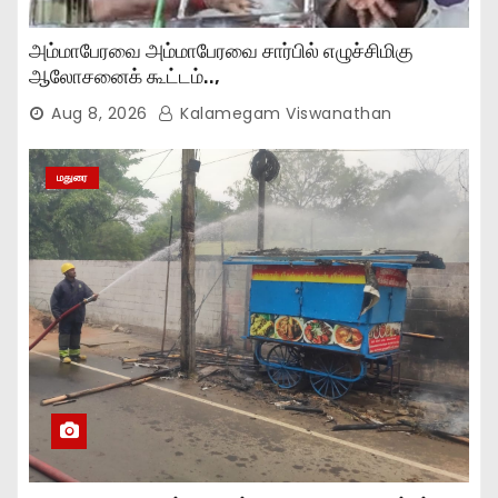
அம்மாபேரவை அம்மாபேரவை சார்பில் எழுச்சிமிகு
ஆலோசனைக் கூட்டம்..,
Aug 8, 2026
Kalamegam Viswanathan
மதுரை