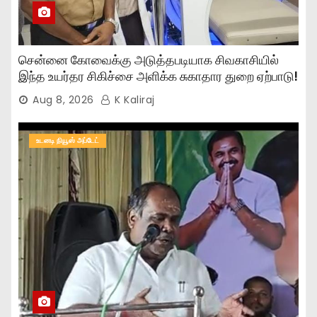
சென்னை கோவைக்கு அடுத்தபடியாக சிவகாசியில்
இந்த உயர்தர சிகிச்சை அளிக்க சுகாதார துறை ஏற்பாடு!
Aug 8, 2026
K Kaliraj
உடனடி நியூஸ் அப்டேட்