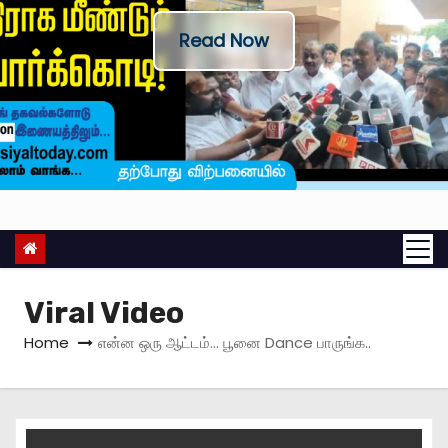
Read Now
Viral Video
Home
என்ன ஒரு ஆட்டம்… பூனை Dance பாருங்க..