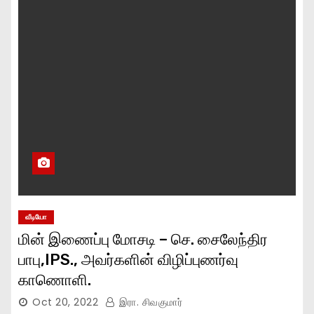
வீடியோ
மின் இணைப்பு மோசடி – செ. சைலேந்திர
பாபு,IPS., அவர்களின் விழிப்புணர்வு
காணொளி.
Oct 20, 2022
இரா. சிவகுமார்