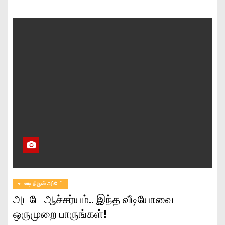
உடனடி நியூஸ் அப்டேட்
அடடே ஆச்சர்யம்.. இந்த வீடியோவை
ஒருமுறை பாருங்கள்!