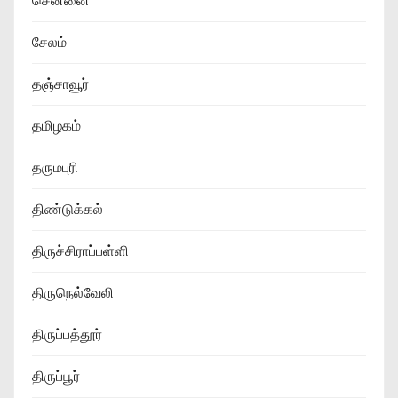
சென்னை
சேலம்
தஞ்சாவூர்
தமிழகம்
தருமபுரி
திண்டுக்கல்
திருச்சிராப்பள்ளி
திருநெல்வேலி
திருப்பத்தூர்
திருப்பூர்