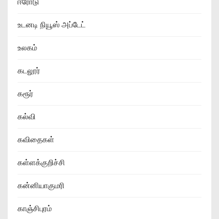
ஈரோடு
உடனடி நியூஸ் அப்டேட்
உலகம்
கடலூர்
கரூர்
கல்வி
கவிதைகள்
கள்ளக்குறிச்சி
கன்னியாகுமரி
காஞ்சிபுரம்