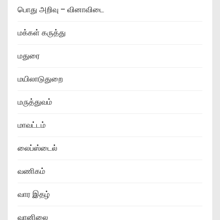
பொது அறிவு – வினாவிடை
மக்கள் கருத்து
மதுரை
மயிலாடுதுறை
மருத்துவம்
மாவட்டம்
லைப்ஸ்டைல்
வணிகம்
வார இதழ்
வானிலை