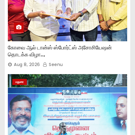
கோவை ஆல் டான்ஸ் ஸ்போர்ட்ஸ் அசோசியேஷன்
தொடக்க விழா..,
Aug 8, 2026
Seenu
மதுரை