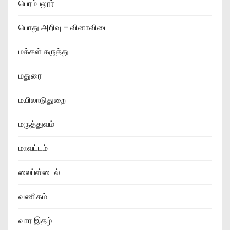
பெரம்பலூர்
பொது அறிவு – வினாவிடை
மக்கள் கருத்து
மதுரை
மயிலாடுதுறை
மருத்துவம்
மாவட்டம்
லைப்ஸ்டைல்
வணிகம்
வார இதழ்