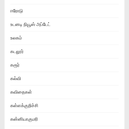
ஈரோடு
உடனடி நியூஸ் அப்டேட்
உலகம்
கடலூர்
கரூர்
கல்வி
கவிதைகள்
கள்ளக்குறிச்சி
கன்னியாகுமரி