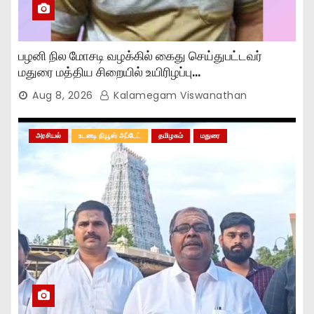
பழனி நில மோசடி வழக்கில் கைது செய்துபட்டவர்
மதுரை மத்திய சிறையில் உயிரிழப்பு…
Aug 8, 2026
Kalamegam Viswanathan
அரசியல்
உடனடி நியூஸ் அப்டேட்
தமிழகம்
மதுரை