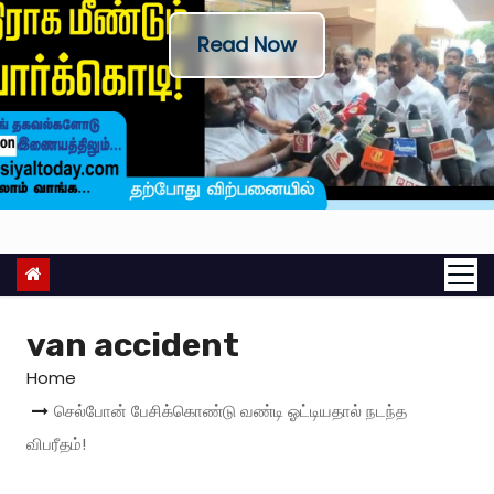
Read Now
van accident
Home
செல்போன் பேசிக்கொண்டு வண்டி ஓட்டியதால் நடந்த
விபரீதம்!