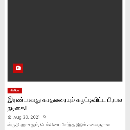
சினிமா
இரண்டாவது காதலரையும் கழட்டிவிட்ட பிரபல
நடிகை!
Aug 30, 2021
ஸ்ருதி ஹாசனும், டெல்லியை சேர்ந்த டூடுல் கலைஞரான