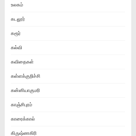
உலகம்
கடலூர்
கரூர்
கல்வி
கவிதைகள்
கள்ளக்குறிச்சி
கன்னியாகுமரி
காஞ்சிபுரம்
காரைக்கால்
கிருஷ்ணகிரி