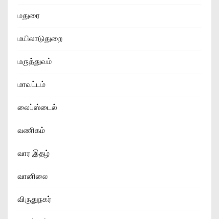
மதுரை
மயிலாடுதுறை
மருத்துவம்
மாவட்டம்
லைப்ஸ்டைல்
வணிகம்
வார இதழ்
வானிலை
விருதுநகர்