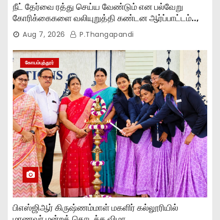
நீட் தேர்வை ரத்து செய்ய வேண்டும் என பல்வேறு
கோரிக்கைகளை வலியுறுத்தி கண்டன ஆர்ப்பாட்டம்..,
Aug 7, 2026
P.Thangapandi
கோயம்புத்தூர்
பிஎஸ்ஜிஆர் கிருஷ்ணம்மாள் மகளிர் கல்லூரியில்
மாணவர் மன்றத் தொடக்க விழா..,