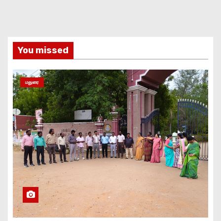
You missed
மதுரை