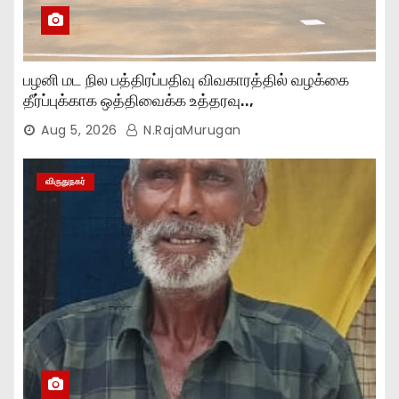
பழனி மட நில பத்திரப்பதிவு விவகாரத்தில் வழக்கை
தீர்ப்புக்காக ஒத்திவைக்க உத்தரவு..,
Aug 5, 2026
N.RajaMurugan
விருதுநகர்