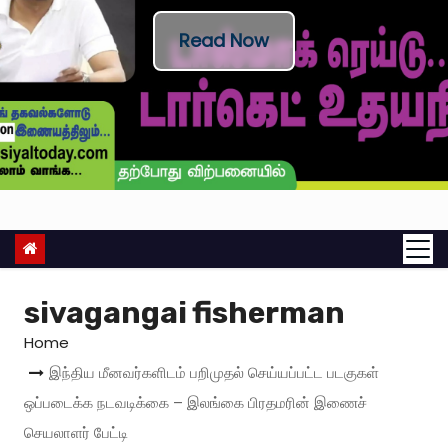
Read Now
sivagangai fisherman
Home
இந்திய மீனவர்களிடம் பறிமுதல் செய்யப்பட்ட படகுகள்
ஒப்படைக்க நடவடிக்கை – இலங்கை பிரதமரின் இணைச்
செயலாளர் பேட்டி