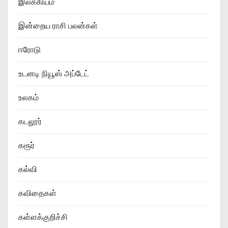
இலக்கியம்
இன்றைய ராசி பலன்கள்
ஈரோடு
உடனடி நியூஸ் அப்டேட்
உலகம்
கடலூர்
கரூர்
கல்வி
கவிதைகள்
கள்ளக்குறிச்சி