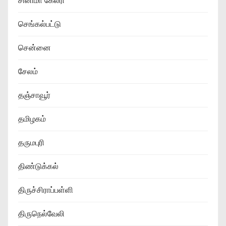
சினிமா கேலரி
செங்கல்பட்டு
சென்னை
சேலம்
தஞ்சாவூர்
தமிழகம்
தருமபுரி
திண்டுக்கல்
திருச்சிராப்பள்ளி
திருநெல்வேலி