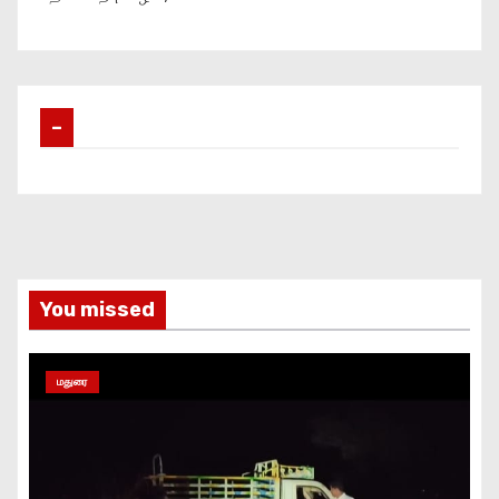
–
You missed
மதுரை