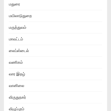
மதுரை
மயிலாடுதுறை
மருத்துவம்
மாவட்டம்
லைப்ஸ்டைல்
வணிகம்
வார இதழ்
வானிலை
விருதுநகர்
விழுப்புரம்