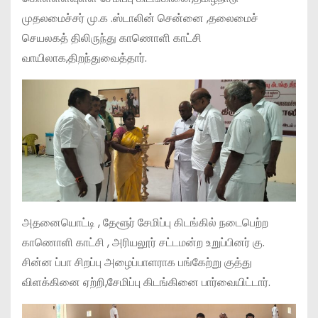
முதலமைச்சர் மு.க .ஸ்டாலின் சென்னை ,தலைமைச்
செயலகத் திலிருந்து காணொளி காட்சி
வாயிலாக,திறந்துவைத்தார்.
அதனையொட்டி , தேளூர் சேமிப்பு கிடங்கில் நடைபெற்ற
காணொளி காட்சி , அரியலூர் சட்டமன்ற உறுப்பினர் கு.
சின்ன ப்பா சிறப்பு அழைப்பாளராக பங்கேற்று குத்து
விளக்கினை ஏற்றி,சேமிப்பு கிடங்கினை பார்வையிட்டார்.