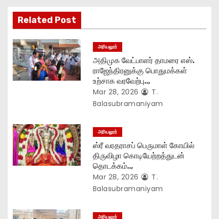
g
Related Post
a
அரியலூர்
t
அதிமுக வேட்பாளர் தாமரை எஸ்.
ராஜேந்திரனுக்கு பொதுமக்கள்
i
உற்சாக வரவேற்பு..,
Mar 28, 2026
T.
o
Balasubramaniyam
n
அரியலூர்
ஸ்ரீ வரதராசப் பெருமாள் கோயில்
திருவிழா கொடியேற்றத்துடன்
தொடக்கம்..,
Mar 28, 2026
T.
Balasubramaniyam
அரியலூர்