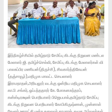
இந்நிகழ்ச்சியில் தமிழ்நாடு சேமிப்பு கிடங்கு நிறுவன மண்டல
மேலாளர் ஜி. தமிழ்ச்செல்வி, சேமிப்பு கிடங்கு மேலாளர்கள் வி
பாலசுப்பிர மணியன்(திருச்சி), சிவகார்த்திகேயன்
(தஞ்சாவூர்),மதிமுக மாவட்ட செயலாளர்
இராமநாதன்,அரியலூர் வடக்கு ஒன்றிய மதிமுக செயலாளர்
கா.பி .சங்கர், ஒப்பந்ததாரர் கே. மோகனசுந்தரம்,
கன்ஸ்டிரக்ஷன் பொறியாளர் பிஜெயபால்,தமிழ்நாடு சேமிப்பு
கிடங்கு நிறுவன பொறியாளர் கோபிகிருஷ்ணன், முன்னாள்
தேளூர் ஊராட்சி மன்ற தலைவர் காமராஜ், சமூக ஆர்வலர்கள்