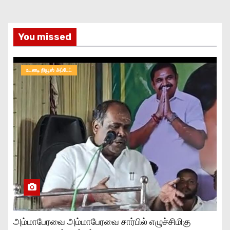
You missed
உடனடி நியூஸ் அப்டேட்
அம்மாபேரவை அம்மாபேரவை சார்பில் எழுச்சிமிகு