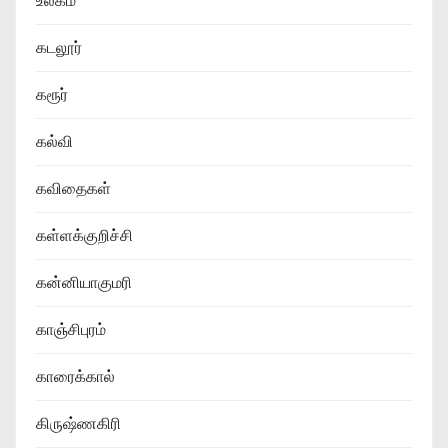
உலகம்
கடலூர்
கரூர்
கல்வி
கவிதைகள்
கள்ளக்குறிச்சி
கன்னியாகுமரி
காஞ்சிபுரம்
காரைக்கால்
கிருஷ்ணகிரி