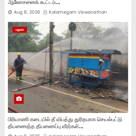
ஆலோசனைக் கூட்டம்..,
Aug 8, 2026
Kalamegam Viswanathan
மதுரை
பிரியாணி கடையில் தீ விபத்து துரிதமாக செயல்பட்டு
தீயணைத்த தீயணைப்பு வீரர்கள்..,