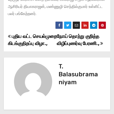
ஆசிரியர் தியாகராஜன், மண்ணுழி செந்தில்குமார் உள்ளிட்ட
பலர் பங்கேற்றனர்.
புதிய வட்ட செயல்முறை
நோய் தொற்று குறித்த
P
கிடங்குதிறப்பு விழா..,
விழிப்புணர்வு பேரணி..,
o
s
T.
t
Balasubrama
n
niyam
a
v
i