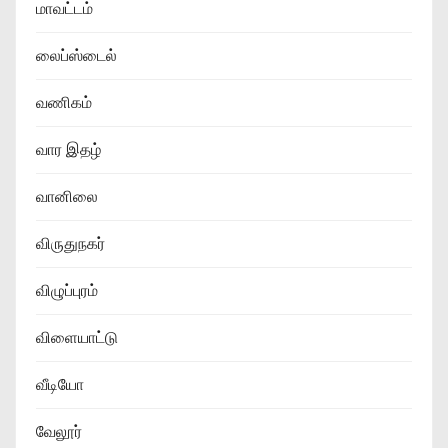
மாவட்டம்
லைப்ஸ்டைல்
வணிகம்
வார இதழ்
வானிலை
விருதுநகர்
விழுப்புரம்
விளையாட்டு
வீடியோ
வேலூர்