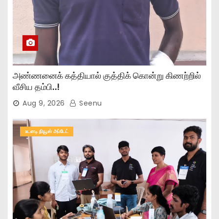
அண்ணனைக் கத்தியால் குத்திக் கொன்று கிணற்றில்
வீசிய தம்பி..!
Aug 9, 2026
Seenu
உடனடி நியூஸ் அப்டேட்