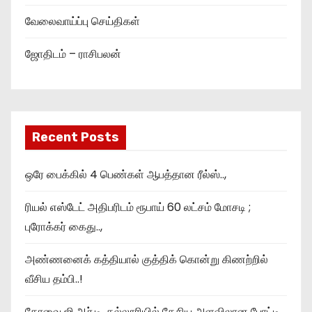
வேலைவாய்ப்பு செய்திகள்
ஜோதிடம் – ராசிபலன்
Recent Posts
ஒரே பைக்கில் 4 பெண்கள் ஆபத்தான ரீல்ஸ்..,
ரியல் எஸ்டேட் அதிபரிடம் ரூபாய் 60 லட்சம் மோசடி ;
புரோக்கர் கைது..,
அண்ணனைக் கத்தியால் குத்திக் கொன்று கிணற்றில்
வீசிய தம்பி..!
கோவை ஜி.ஆர்.டி. கல்லூரியில் தேசிய அளவிலான போட்டி..,