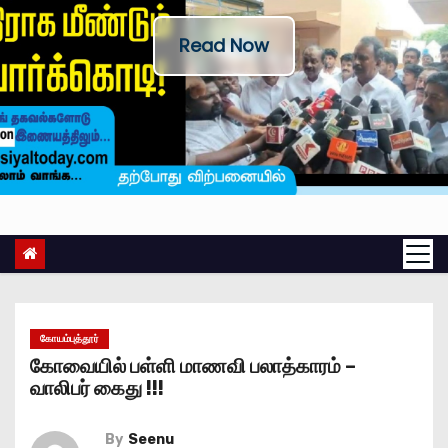
Read Now
கோயம்புத்தூர்
கோவையில் பள்ளி மாணவி பலாத்காரம் –
வாலிபர் கைது !!!
By
Seenu