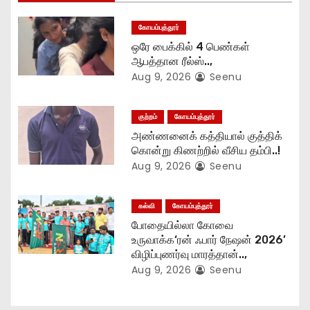
t
கோயம்புத்தூர்
i
ஒரே பைக்கில் 4 பெண்கள்
o
ஆபத்தான ரீல்ஸ்..,
Aug 9, 2026
Seenu
n
குற்றம்
கோயம்புத்தூர்
அண்ணனைக் கத்தியால் குத்திக்
கொன்று கிணற்றில் வீசிய தம்பி..!
Aug 9, 2026
Seenu
கல்வி
கோயம்புத்தூர்
போதையில்லா கோவை
உருவாக்க‘ரன் ஃபார் நேஷன் 2026’
விழிப்புணர்வு மாரத்தான்..,
Aug 9, 2026
Seenu