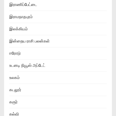
இராணிப்பேட்டை
இராமநாதபுரம்
இலக்கியம்
இன்றைய ராசி பலன்கள்
ஈரோடு
உடனடி நியூஸ் அப்டேட்
உலகம்
கடலூர்
கரூர்
கல்வி