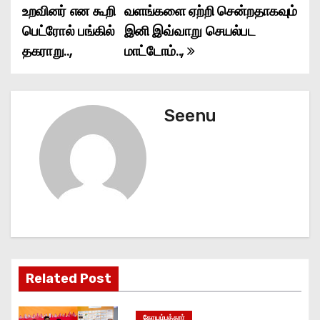
உறவினர் என கூறி
வளங்களை ஏற்றி சென்றதாகவும்
o
பெட்ரோல் பங்கில்
இனி இவ்வாறு செயல்பட
தகராறு..,
மாட்டோம்..,
s
t
n
Seenu
a
v
i
g
a
Related Post
t
கோயம்புத்தூர்