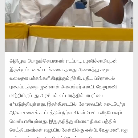
அதிமுக பொதுச்செயலாளர் எடப்பாடி பழனிச்சாமியுடன்
இருக்கும் புகைப்படங்களை தனது அனைத்து சமூக
வலைதள பக்கங்களிலிருந்தும் நீக்கி, புதிய ப்ரொபைல்
புகைப்படத்தை முன்னாள் அமைச்சர் எஸ்.பி. வேலுமணி
மாற்றியிருப்பது அரசியல் வட்டாரத்தில் பரபரப்பை
ஏற்படுத்தியுள்ளது. இதற்கிடையில், கோவையில் நடைபெற்ற
ஆலோசனைக் கூட்டத்தில் நிர்வாகிகள் பேசிய வீடியோவும்
வெளியாகியுள்ளது. இதுகுறித்து விமான நிலையத்தில்
செய்தியாளர்கள் எழுப்பிய கேள்விக்கு எஸ்.பி. வேலுமணி எது