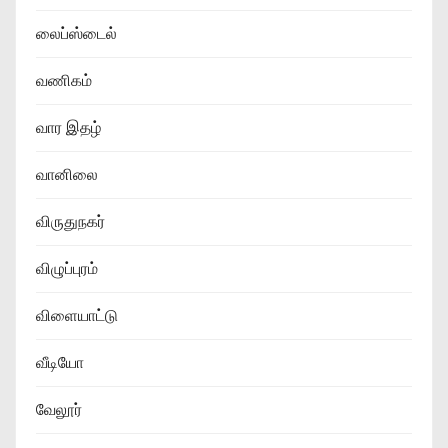
லைப்ஸ்டைல்
வணிகம்
வார இதழ்
வானிலை
விருதுநகர்
விழுப்புரம்
விளையாட்டு
வீடியோ
வேலூர்