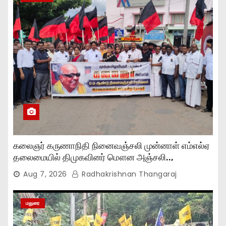
கலைஞர் கருணாநிதி நினைவஞ்சலி முன்னாள் எம்எல்ஏ
தலைமையில் திமுகவினர் மௌன அஞ்சலி..,
Aug 7, 2026
Radhakrishnan Thangaraj
மதுரை