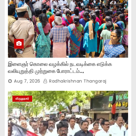
இளைஞர் கொலை வழக்கில் நடவடிக்கை எடுக்க
வலியுறுத்தி முற்றுகை போராட்டம்..,
Aug 7, 2026
Radhakrishnan Thangaraj
விருதுநகர்