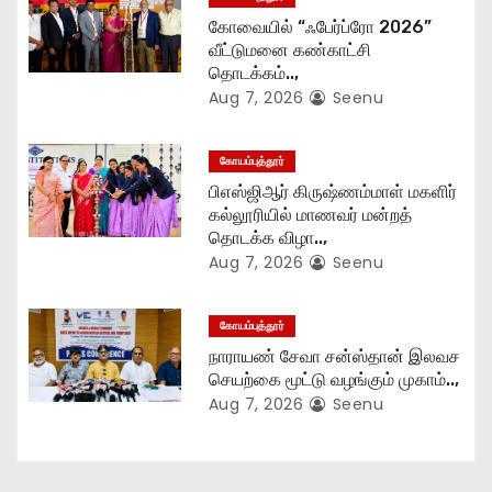
i
கோவையில் “ஃபேர்ப்ரோ 2026”
o
வீட்டுமனை கண்காட்சி
தொடக்கம்..,
n
Aug 7, 2026
Seenu
கோயம்புத்தூர்
பிஎஸ்ஜிஆர் கிருஷ்ணம்மாள் மகளிர்
கல்லூரியில் மாணவர் மன்றத்
தொடக்க விழா..,
Aug 7, 2026
Seenu
கோயம்புத்தூர்
நாராயண் சேவா சன்ஸ்தான் இலவச
செயற்கை மூட்டு வழங்கும் முகாம்..,
Aug 7, 2026
Seenu