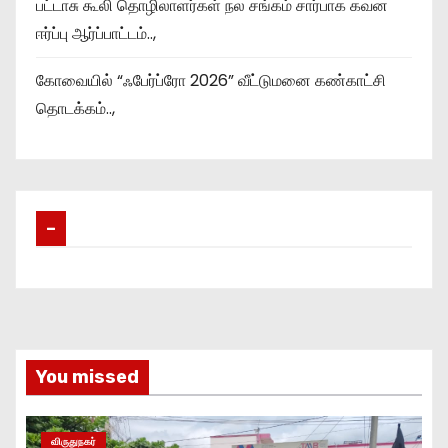
பட்டாசு கூலி தொழிலாளர்கள் நல சங்கம் சார்பாக கவன
ஈர்ப்பு ஆர்ப்பாட்டம்..,
கோவையில் “ஃபேர்ப்ரோ 2026” வீட்டுமனை கண்காட்சி
தொடக்கம்..,
–
You missed
விருதுநகர்