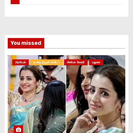
You missed
அரசியல்
உடனடி நியூஸ் அப்டேட்
சினிமா கேலரி
மதுரை