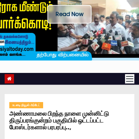
Read Now
உடனடி நியூஸ் அப்டேட்
அண்ணாமலை பிறந்த நாளை முன்னிட்டு
திருப்பரங்குன்றம் பகுதியில் ஒட்டப்பட்ட
போஸ்டர்களால் பரபரப்பு..,