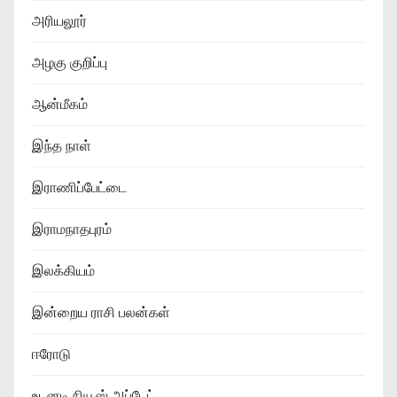
அரியலூர்
அழகு குறிப்பு
ஆன்மீகம்
இந்த நாள்
இராணிப்பேட்டை
இராமநாதபுரம்
இலக்கியம்
இன்றைய ராசி பலன்கள்
ஈரோடு
உடனடி நியூஸ் அப்டேட்