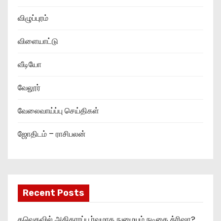
விழுப்புரம்
விளையாட்டு
வீடியோ
வேலூர்
வேலைவாய்ப்பு செய்திகள்
ஜோதிடம் – ராசிபலன்
Recent Posts
தவெகவில் அதிகாரப்பூர்வமாக நுழையும் நடிகை த்ரிஷா?