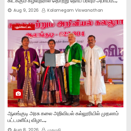
கிடக்கும் கழிவுநீரால் தொற்று நோய் பரவும் அபாயம்..,
Aug 9, 2026
Kalamegam Viswanathan
புதுக்கோட்டை
ஆலங்குடி அரசு கலை அறிவியல் கல்லூரியில் முதலாம்
பட்டமளிப்பு விழா..,
Aug 8, 2026
முகமதி