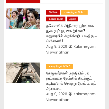
a
t
அரசியல்
உடனடி நியூஸ் அப்டேட்
சினிமா கேலரி
மதுரை
i
தவெகவில் அதிகாரப்பூர்வமாக
o
நுழையும் நடிகை த்ரிஷா?
மதுரையில் அரங்கேறிய அதிரடி..
n
பின்னணி!
Aug 9, 2026
Kalamegam
Viswanathan
உடனடி நியூஸ் அப்டேட்
சோழவந்தான் பகுதியில் பல
நாட்களாக தேங்கிக் கிடக்கும்
கழிவுநீரால் தொற்று நோய் பரவும்
அபாயம்..,
Aug 9, 2026
Kalamegam
Viswanathan