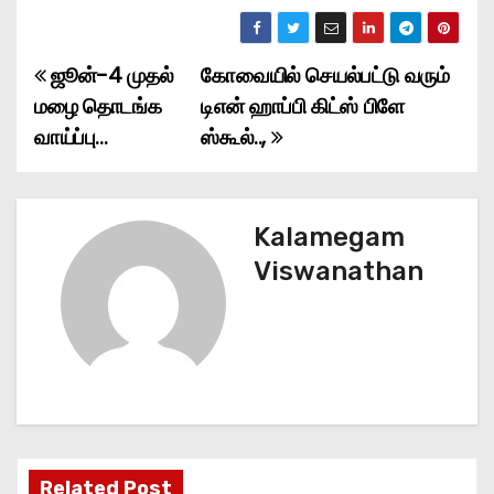
ஜூன்-4 முதல்
கோவையில் செயல்பட்டு வரும்
P
மழை தொடங்க
டிஎன் ஹாப்பி கிட்ஸ் பிளே
o
வாய்ப்பு…
ஸ்கூல்..,
s
t
Kalamegam
n
Viswanathan
a
v
i
g
Related Post