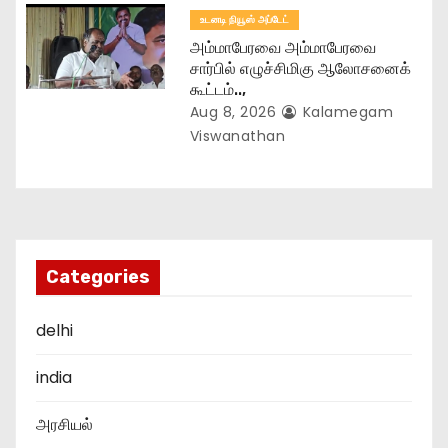
உடனடி நியூஸ் அப்டேட்
அம்மாபேரவை அம்மாபேரவை
சார்பில் எழுச்சிமிகு ஆலோசனைக்
கூட்டம்..,
Aug 8, 2026
Kalamegam
Viswanathan
Categories
delhi
india
அரசியல்