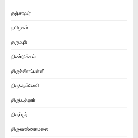
தஞ்சாவூர்
தமிழகம்
தருமபுரி
திண்டுக்கல்
திருச்சிராப்பள்ளி
திருநெல்வேலி
திருப்பத்தூர்
திருப்பூர்
திருவண்ணாமலை