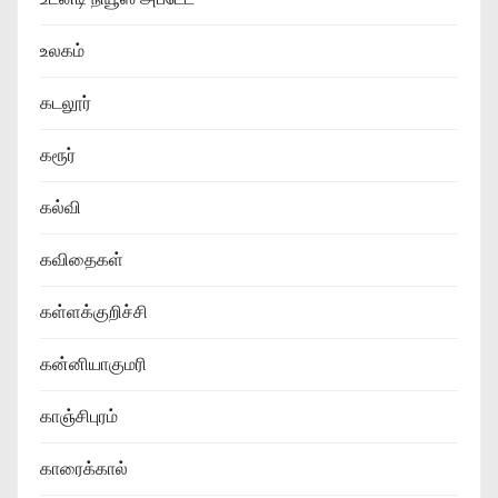
உலகம்
கடலூர்
கரூர்
கல்வி
கவிதைகள்
கள்ளக்குறிச்சி
கன்னியாகுமரி
காஞ்சிபுரம்
காரைக்கால்