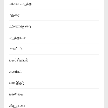
மக்கள் கருத்து
மதுரை
மயிலாடுதுறை
மருத்துவம்
மாவட்டம்
லைப்ஸ்டைல்
வணிகம்
வார இதழ்
வானிலை
விருதுநகர்