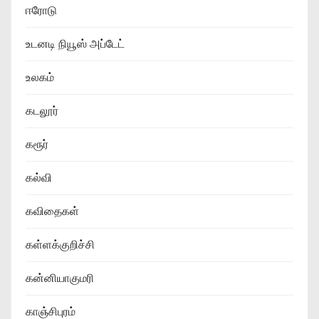
ஈரோடு
உடனடி நியூஸ் அப்டேட்
உலகம்
கடலூர்
கரூர்
கல்வி
கவிதைகள்
கள்ளக்குறிச்சி
கன்னியாகுமரி
காஞ்சிபுரம்