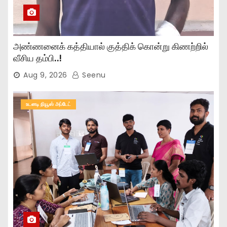
அண்ணனைக் கத்தியால் குத்திக் கொன்று கிணற்றில்
வீசிய தம்பி..!
Aug 9, 2026
Seenu
உடனடி நியூஸ் அப்டேட்