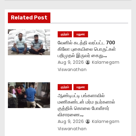
a
t
Related Post
i
குற்றம்
மதுரை
o
வேனில் கடத்தி வரப்பட்ட 700
கிலோ புகையிலை பொருட்கள்
n
பறிமுதல் இருவர் கைது..,
Aug 9, 2026
Kalamegam
Viswanathan
குற்றம்
மதுரை
ஆண்டிபட்டி பங்களாவில்
மணிகண்டன் மர்ம நபர்களால்
குத்திக் கொலை போலீசார்
விசாரணை..,
Aug 9, 2026
Kalamegam
Viswanathan