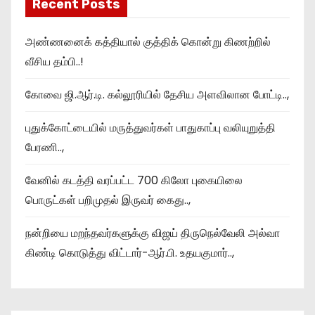
Recent Posts
அண்ணனைக் கத்தியால் குத்திக் கொன்று கிணற்றில்
வீசிய தம்பி..!
கோவை ஜி.ஆர்.டி. கல்லூரியில் தேசிய அளவிலான போட்டி..,
புதுக்கோட்டையில் மருத்துவர்கள் பாதுகாப்பு வலியுறுத்தி
பேரணி..,
வேனில் கடத்தி வரப்பட்ட 700 கிலோ புகையிலை
பொருட்கள் பறிமுதல் இருவர் கைது..,
நன்றியை மறந்தவர்களுக்கு விஜய் திருநெல்வேலி அல்வா
கிண்டி கொடுத்து விட்டார்-ஆர்‌.பி. உதயகுமார்..,