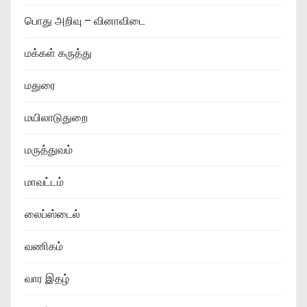
பொது அறிவு – வினாவிடை
மக்கள் கருத்து
மதுரை
மயிலாடுதுறை
மருத்துவம்
மாவட்டம்
லைப்ஸ்டைல்
வணிகம்
வார இதழ்