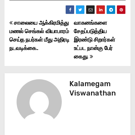
சாலையை ஆக்கிரமித்து
வாகனங்களை
P
மணல் செங்கல் வியாபாரம்
சேதப்படுத்திய
o
செய்த நபர்கள் மீது அதிரடி
இரண்டு சிறார்கள்
நடவடிக்கை..
உட்பட நான்கு பேர்
s
கைது.
t
n
Kalamegam
a
Viswanathan
v
i
g