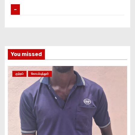
–
You missed
குற்றம்
கோயம்புத்தூர்