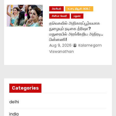
அரசியல்
உடனடி நியூஸ் அப்டேட்
சினிமா கேலரி
மதுரை
தவெகவில் அதிகாரப்பூர்வமாக
நுழையும் நடிகை த்ரிஷா?
மதுரையில் அரங்கேறிய அதிரடி..
பின்னணி!
Aug 9, 2026
Kalamegam
Viswanathan
Categories
delhi
india