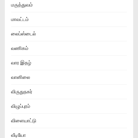
மருத்துவம்
மாவட்டம்
லைப்ஸ்டைல்
வணிகம்
வார இதழ்
வானிலை
விருதுநகர்
விழுப்புரம்
விளையாட்டு
வீடியோ