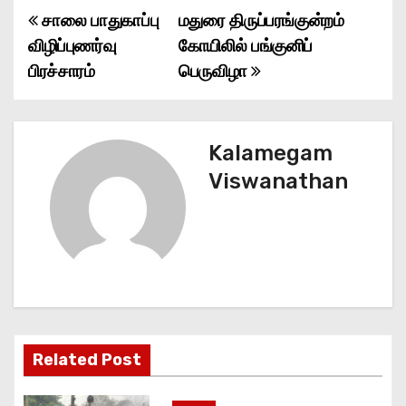
சாலை பாதுகாப்பு
மதுரை திருப்பரங்குன்றம்
P
விழிப்புணர்வு
கோயிலில் பங்குனிப்
o
பிரச்சாரம்
பெருவிழா
s
t
Kalamegam
n
Viswanathan
a
v
i
g
Related Post
a