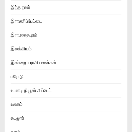
இந்த நாள்
இராணிப்பேட்டை
இராமநாதபுரம்
இலக்கியம்
இன்றைய ராசி பலன்கள்
ஈரோடு
உடனடி நியூஸ் அப்டேட்
உலகம்
கடலூர்
கரூர்