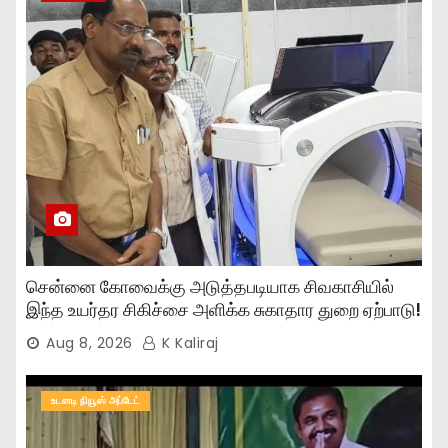
சென்னை கோவைக்கு அடுத்தபடியாக சிவகாசியில்
இந்த உயர்தர சிகிச்சை அளிக்க சுகாதார துறை ஏற்பாடு!
Aug 8, 2026
K Kaliraj
உடனடி நியூஸ் அப்டேட்