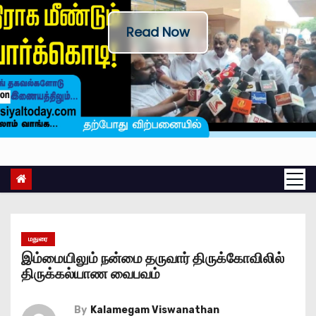
Read Now
மதுரை
இம்மையிலும் நன்மை தருவார் திருக்கோவிலில்
திருக்கல்யாண வைபவம்
By
Kalamegam Viswanathan