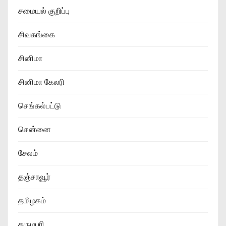
சமையல் குறிப்பு
சிவகங்கை
சினிமா
சினிமா கேலரி
செங்கல்பட்டு
சென்னை
சேலம்
தஞ்சாவூர்
தமிழகம்
தருமபுரி