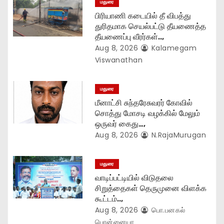
t
மதுரை
பிரியாணி கடையில் தீ விபத்து
i
துரிதமாக செயல்பட்டு தீயணைத்த
தீயணைப்பு வீரர்கள்..,
o
Aug 8, 2026
Kalamegam
n
Viswanathan
மதுரை
மீனாட்சி சுந்தரேசுவரர் கோவில்
சொத்து மோசடி வழக்கில் மேலும்
ஒருவர் கைது…,
Aug 8, 2026
N.RajaMurugan
மதுரை
வாடிப்பட்டியில் விடுதலை
சிறுத்தைகள் தெருமுனை விளக்க
கூட்டம்..,
Aug 8, 2026
பொ.பனகல்
பொன்னையா