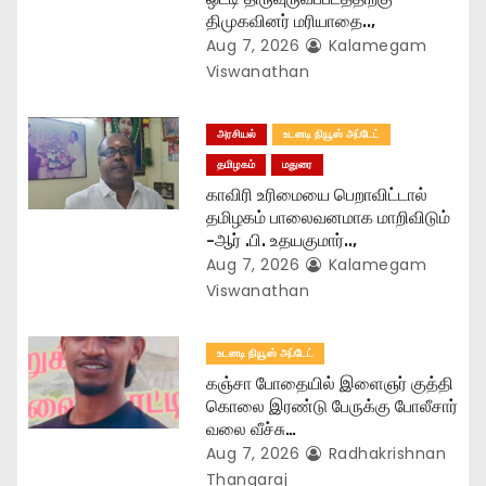
n
திமுகவினர் மரியாதை..,
Aug 7, 2026
Kalamegam
Viswanathan
அரசியல்
உடனடி நியூஸ் அப்டேட்
தமிழகம்
மதுரை
காவிரி உரிமையை பெறாவிட்டால்
தமிழகம் பாலைவனமாக மாறிவிடும்
-ஆர் .பி. உதயகுமார்..,
Aug 7, 2026
Kalamegam
Viswanathan
உடனடி நியூஸ் அப்டேட்
கஞ்சா போதையில் இளைஞர் குத்தி
கொலை இரண்டு பேருக்கு போலீசார்
வலை வீச்சு…
Aug 7, 2026
Radhakrishnan
Thangaraj