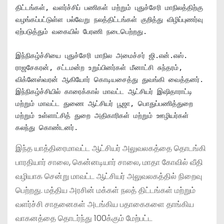
திட்டங்கள், வளர்ச்சிப் பணிகள் மற்றும் புதுச்சேரி மாநிலத்திற்கு 
வழங்கப்பட்டுள்ள பல்வேறு நலத்திட்டங்கள் குறித்து விழிப்புணர்வு 
ஏற்படுத்தும் வகையில் பேரணி நடைபெற்றது.

இந்நிகழ்ச்சியை புதுச்சேரி மாநில அமைச்சர் ஜி.என்.எஸ். 
ராஜசேகரன், சட்டமன்ற உறுப்பினர்கள் மீனாட்சி சுந்தரம், 
விக்னேஸ்வரன் ஆகியோர் கொடியசைத்து துவங்கி வைத்தனர். 
இந்நிகழ்ச்சியில் காரைக்கால் மாவட்ட ஆட்சியர் இஷிதாராட்டி 
மற்றும் மாவட்ட துணை ஆட்சியர் பூஜா, பொதுப்பணித்துறை 
மற்றும் உள்ளாட்சித் துறை அதிகாரிகள் மற்றும் ஊழியர்கள் 
கலந்து கொண்டனர்.
இந்த யாத்திரைமாவட்ட ஆட்சியர் அலுவலகத்தை தொடங்கி
பாரதியார் சாலை, கென்னடியார் சாலை, மாதா கோவில் வீதி
வழியாக சென்று மாவட்ட ஆட்சியர் அலுவலகத்தில் நிறைவு
பெற்றது. மத்திய அரசின் மக்கள் நலத் திட்டங்கள் மற்றும்
வளர்ச்சி சாதனைகள் அடங்கிய பதாகைகளை தாங்கிய
வாகனத்தை தொடர்ந்து 100க்கும் மேற்பட்ட