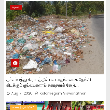
மதுரை
தச்சம்பத்து கிராமத்தில் பல மாதங்களாக தேங்கி
கிடக்கும் குப்பைகளால் சுகாதாரக் கேடு..,
Aug 7, 2026
Kalamegam Viswanathan
உடனடி நியூஸ் அப்டேட்