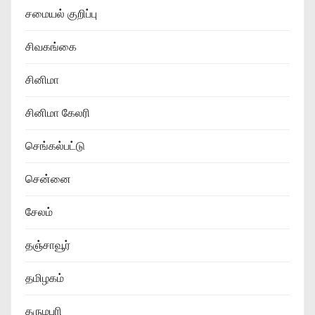
சமையல் குறிப்பு
சிவகங்கை
சினிமா
சினிமா கேலரி
செங்கல்பட்டு
சென்னை
சேலம்
தஞ்சாவூர்
தமிழகம்
தருமபுரி