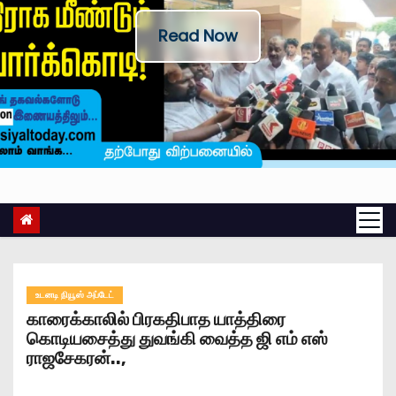
Read Now
உடனடி நியூஸ் அப்டேட்
காரைக்காலில் பிரகதிபாத யாத்திரை
கொடியசைத்து துவங்கி வைத்த ஜி எம் எஸ்
ராஜசேகரன்..,