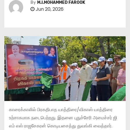
By
M.I.MOHAMMED FAROOK
Jun 20, 2026
காரைக்காலில் பிரகதிபாத யாத்திரை/விகாஸ் யாத்திரை
உற்சாகமாக நடைபெற்றது. இதனை புதுச்சேரி அமைச்சர் ஜி
எம் எஸ் ராஜசேகரன் கொடியசைத்து துவங்கி வைத்தார்.