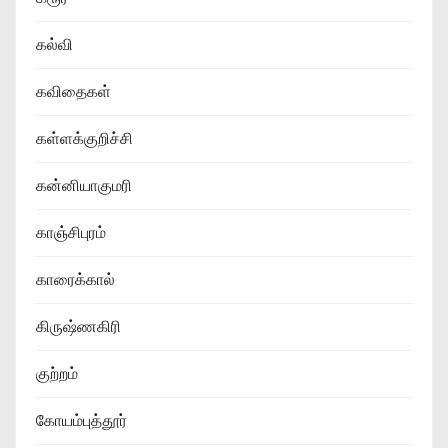
கல்வி
கவிதைகள்
கள்ளக்குறிச்சி
கன்னியாகுமரி
காஞ்சிபுரம்
காரைக்கால்
கிருஷ்ணகிரி
குற்றம்
கோயம்புத்தூர்