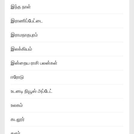
இந்த நாள்
இராணிப்பேட்டை
இராமநாதபுரம்
இலக்கியம்
இன்றைய ராசி பலன்கள்
ஈரோடு
உடனடி நியூஸ் அப்டேட்
உலகம்
கடலூர்
கரூர்