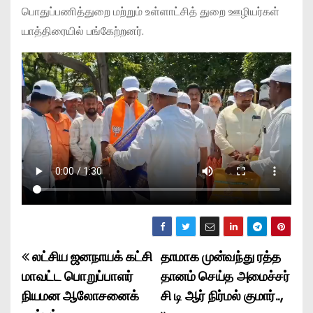
பொதுப்பணித்துறை மற்றும் உள்ளாட்சித் துறை ஊழியர்கள்
யாத்திரையில் பங்கேற்றனர்.
லட்சிய ஜனநாயக் கட்சி
தாமாக முன்வந்து ரத்த
P
மாவட்ட பொறுப்பாளர்
தானம் செய்த அமைச்சர்
o
நியமன ஆலோசனைக்
சி டி ஆர் நிர்மல் குமார்..,