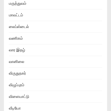
மருத்துவம்
மாவட்டம்
லைப்ஸ்டைல்
வணிகம்
வார இதழ்
வானிலை
விருதுநகர்
விழுப்புரம்
விளையாட்டு
வீடியோ