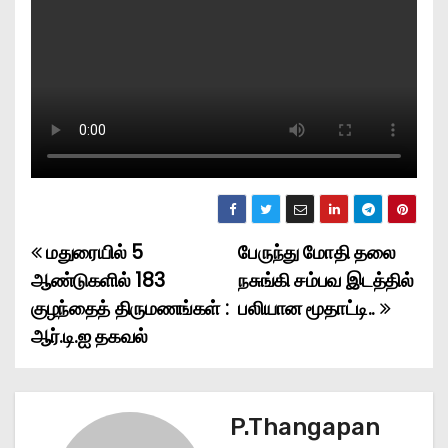
மதுரையில் 5
பேருந்து மோதி தலை
P
ஆண்டுகளில் 183
நசுங்கி சம்பவ இடத்தில்
o
குழந்தைத் திருமணங்கள் :
பலியான மூதாட்டி..
ஆர்.டி.ஐ தகவல்
s
t
n
P.Thangapan