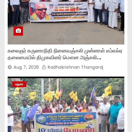
கலைஞர் கருணாநிதி நினைவஞ்சலி முன்னாள் எம்எல்ஏ
தலைமையில் திமுகவினர் மௌன அஞ்சலி..,
Aug 7, 2026
Radhakrishnan Thangaraj
மதுரை