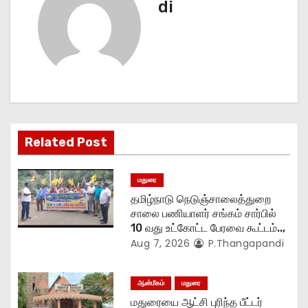
di
a
v
i
g
a
Related Post
t
மதுரை
i
தமிழ்நாடு நெடுஞ்சாலைத்துறை
o
சாலை பணியாளர் சங்கம் சார்பில்
10 வது உட்கோட்ட பேரவை கூட்டம்..,
n
Aug 7, 2026
P.Thangapandi
ஆன்மீகம்
மதுரை
மதுரையை ஆட்சி புரிந்த பீட்டர்