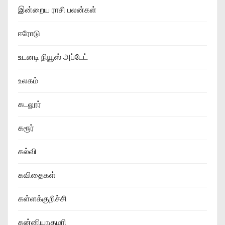
இன்றைய ராசி பலன்கள்
ஈரோடு
உடனடி நியூஸ் அப்டேட்
உலகம்
கடலூர்
கரூர்
கல்வி
கவிதைகள்
கள்ளக்குறிச்சி
கன்னியாகுமரி