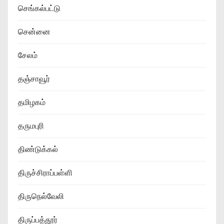
செங்கல்பட்டு
சென்னை
சேலம்
தஞ்சாவூர்
தமிழகம்
தருமபுரி
திண்டுக்கல்
திருச்சிராப்பள்ளி
திருநெல்வேலி
திருப்பத்தூர்