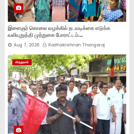
இளைஞர் கொலை வழக்கில் நடவடிக்கை எடுக்க
வலியுறுத்தி முற்றுகை போராட்டம்..,
Aug 7, 2026
Radhakrishnan Thangaraj
விருதுநகர்