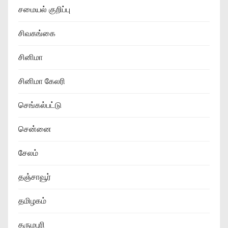
சமையல் குறிப்பு
சிவகங்கை
சினிமா
சினிமா கேலரி
செங்கல்பட்டு
சென்னை
சேலம்
தஞ்சாவூர்
தமிழகம்
தருமபுரி