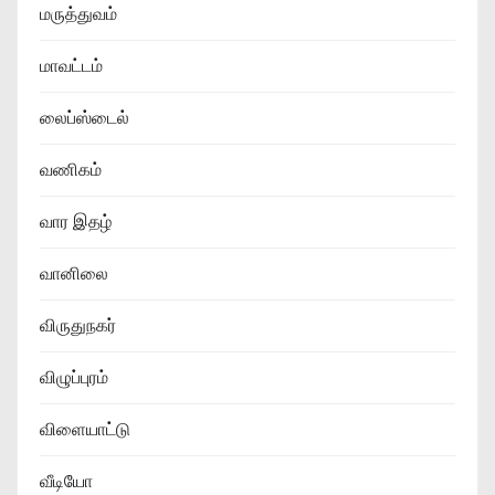
மருத்துவம்
மாவட்டம்
லைப்ஸ்டைல்
வணிகம்
வார இதழ்
வானிலை
விருதுநகர்
விழுப்புரம்
விளையாட்டு
வீடியோ