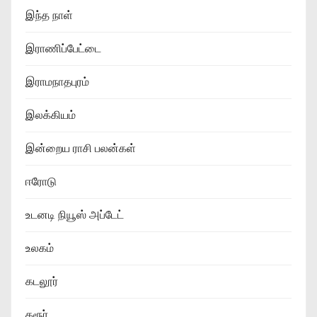
இந்த நாள்
இராணிப்பேட்டை
இராமநாதபுரம்
இலக்கியம்
இன்றைய ராசி பலன்கள்
ஈரோடு
உடனடி நியூஸ் அப்டேட்
உலகம்
கடலூர்
கரூர்