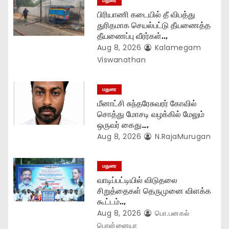
மதுரை
பிரியாணி கடையில் தீ விபத்து
i
துரிதமாக செயல்பட்டு தீயணைத்த
தீயணைப்பு வீரர்கள்..,
o
Aug 8, 2026
Kalamegam
n
Viswanathan
மதுரை
மீனாட்சி சுந்தரேசுவரர் கோவில்
சொத்து மோசடி வழக்கில் மேலும்
ஒருவர் கைது…,
Aug 8, 2026
N.RajaMurugan
மதுரை
வாடிப்பட்டியில் விடுதலை
சிறுத்தைகள் தெருமுனை விளக்க
கூட்டம்..,
Aug 8, 2026
பொ.பனகல்
பொன்னையா