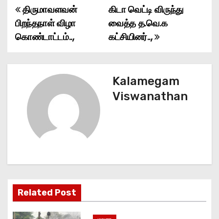
திருமாவளவன்
கிடா வெட்டி விருந்து
P
பிறந்தநாள் விழா
வைத்த த.வெ.க
o
கொண்டாட்டம்..,
கட்சியினர்..,
s
t
Kalamegam
n
Viswanathan
a
v
i
g
Related Post
a
t