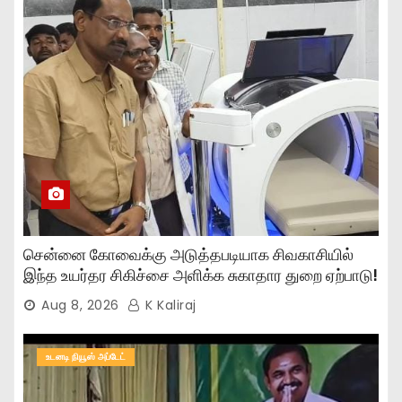
சென்னை கோவைக்கு அடுத்தபடியாக சிவகாசியில்
இந்த உயர்தர சிகிச்சை அளிக்க சுகாதார துறை ஏற்பாடு!
Aug 8, 2026
K Kaliraj
உடனடி நியூஸ் அப்டேட்