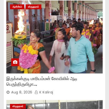
ஆன்மீகம்
விருதுநகர்
இருக்கன்குடி மாரியம்மன் கோவிலில் ஆடி
பெருந்திருவிழா..,
Aug 8, 2026
K Kaliraj
விருதுநகர்