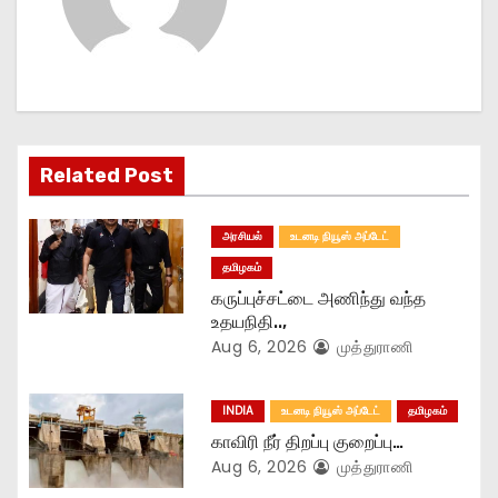
v
i
g
a
Related Post
t
அரசியல்
உடனடி நியூஸ் அப்டேட்
i
தமிழகம்
o
கருப்புச்சட்டை அணிந்து வந்த
உதயநிதி..,
n
Aug 6, 2026
முத்துராணி
INDIA
உடனடி நியூஸ் அப்டேட்
தமிழகம்
காவிரி நீர் திறப்பு குறைப்பு…
Aug 6, 2026
முத்துராணி