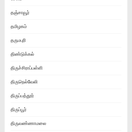
தஞ்சாவூர்
தமிழகம்
தருமபுரி
திண்டுக்கல்
திருச்சிராப்பள்ளி
திருநெல்வேலி
திருப்பத்தூர்
திருப்பூர்
திருவண்ணாமலை