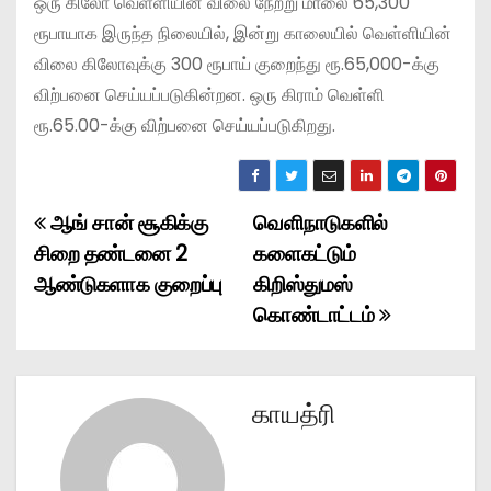
ஒரு கிலோ வெள்ளியின் விலை நேற்று மாலை 65,300
ரூபாயாக இருந்த நிலையில், இன்று காலையில் வெள்ளியின்
விலை கிலோவுக்கு 300 ரூபாய் குறைந்து ரூ.65,000-க்கு
விற்பனை செய்யப்படுகின்றன. ஒரு கிராம் வெள்ளி
ரூ.65.00-க்கு விற்பனை செய்யப்படுகிறது.
ஆங் சான் சூகிக்கு
வெளிநாடுகளில்
P
சிறை தண்டனை 2
களைகட்டும்
o
ஆண்டுகளாக குறைப்பு
கிறிஸ்துமஸ்
கொண்டாட்டம்
s
t
n
காயத்ரி
a