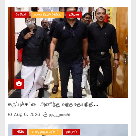
அரசியல்
உடனடி நியூஸ் அப்டேட்
தமிழகம்
கருப்புச்சட்டை அணிந்து வந்த உதயநிதி..,
Aug 6, 2026
முத்துராணி
INDIA
உடனடி நியூஸ் அப்டேட்
தமிழகம்