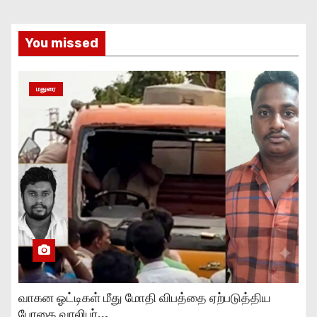
You missed
மதுரை
வாகன ஓட்டிகள் மீது மோதி விபத்தை ஏற்படுத்திய
போதை வாலிபர்..,