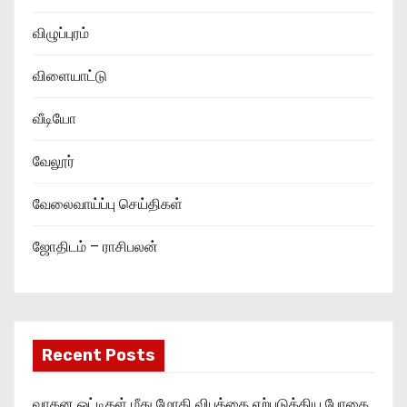
விழுப்புரம்
விளையாட்டு
வீடியோ
வேலூர்
வேலைவாய்ப்பு செய்திகள்
ஜோதிடம் – ராசிபலன்
Recent Posts
வாகன ஓட்டிகள் மீது மோதி விபத்தை ஏற்படுத்திய போதை