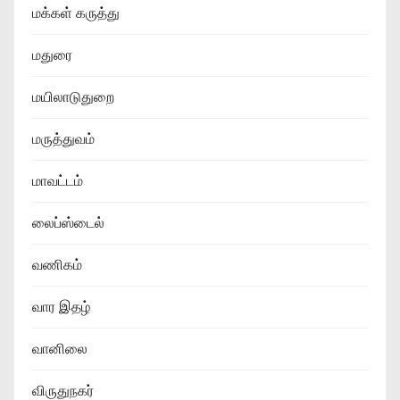
மக்கள் கருத்து
மதுரை
மயிலாடுதுறை
மருத்துவம்
மாவட்டம்
லைப்ஸ்டைல்
வணிகம்
வார இதழ்
வானிலை
விருதுநகர்