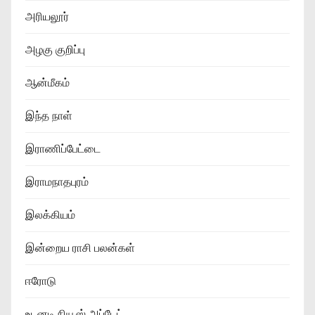
அரியலூர்
அழகு குறிப்பு
ஆன்மீகம்
இந்த நாள்
இராணிப்பேட்டை
இராமநாதபுரம்
இலக்கியம்
இன்றைய ராசி பலன்கள்
ஈரோடு
உடனடி நியூஸ் அப்டேட்