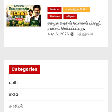
அரசியல்
உடனடி நியூஸ் அப்டேட்
சென்னை
தமிழகம்
தமிழக அரசின் வேளாண் பட்ஜெட்
தாக்கல் செய்யப்பட்டது.
Aug 6, 2026
முத்துராணி
Categories
delhi
india
அரசியல்