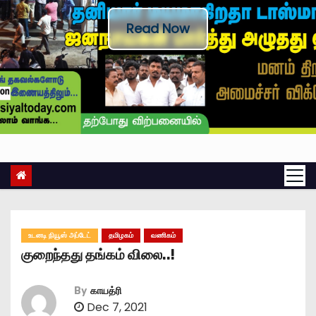
Read Now
உடனடி நியூஸ் அப்டேட்
தமிழகம்
வணிகம்
குறைந்தது தங்கம் விலை..!
By
காயத்ரி
Dec 7, 2021