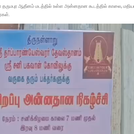
் தருமபுர ஆதீனம் மடத்தில் உள்ள அன்னதான கூடத்தில் காலை, மதிய
்கள்.