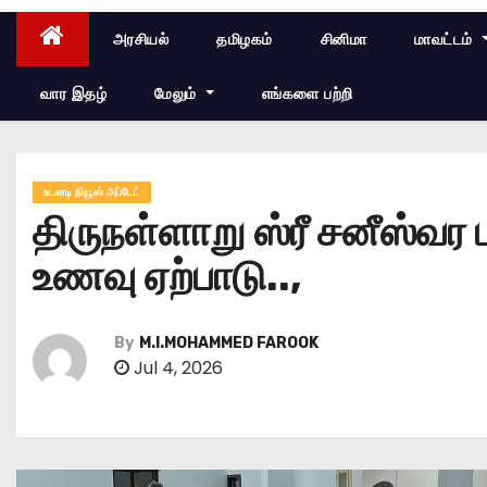
அரசியல்
தமிழகம்
சினிமா
மாவட்டம்
வார இதழ்
மேலும்
எங்களை பற்றி
உடனடி நியூஸ் அப்டேட்
திருநள்ளாறு ஸ்ரீ சனீஸ்வ
உணவு ஏற்பாடு..,
By
M.I.MOHAMMED FAROOK
Jul 4, 2026