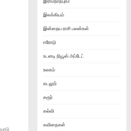
இராமநாதபுரம்
இலக்கியம்
இன்றைய ராசி பலன்கள்
ஈரோடு
உடனடி நியூஸ் அப்டேட்
உலகம்
கடலூர்
கரூர்
கல்வி
கவிதைகள்
்பாடு