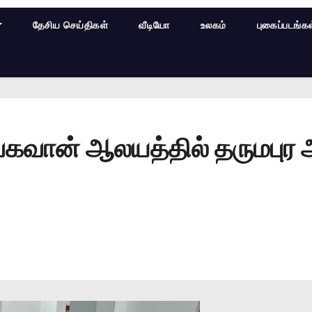
தேசிய செய்திகள்
வீடியோ
உலகம்
புகைப்படங்க
ர பகவான் ஆலயத்தில் தருமபுர