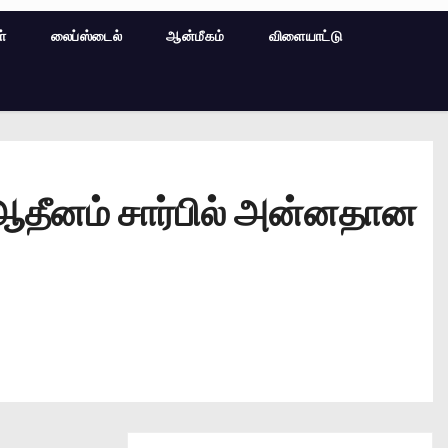
ள்
லைப்ஸ்டைல்
ஆன்மீகம்
விளையாட்டு
 ஆதீனம் சார்பில் அன்னதான