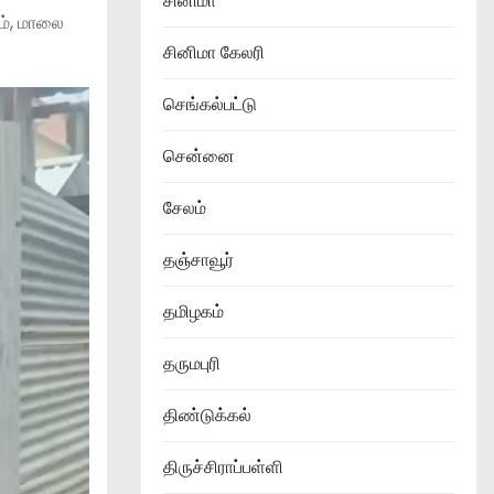
சினிமா
ம், மாலை
சினிமா கேலரி
செங்கல்பட்டு
சென்னை
சேலம்
தஞ்சாவூர்
தமிழகம்
தருமபுரி
திண்டுக்கல்
திருச்சிராப்பள்ளி