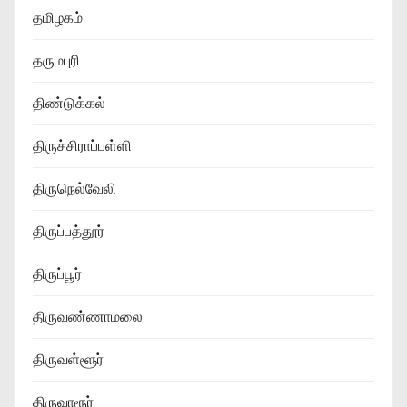
தமிழகம்
தருமபுரி
திண்டுக்கல்
திருச்சிராப்பள்ளி
திருநெல்வேலி
திருப்பத்தூர்
திருப்பூர்
திருவண்ணாமலை
திருவள்ளூர்
திருவாரூர்