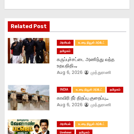
g
a
t
Related Post
i
அரசியல்
உடனடி நியூஸ் அப்டேட்
o
தமிழகம்
கருப்புச்சட்டை அணிந்து வந்த
n
உதயநிதி..,
Aug 6, 2026
முத்துராணி
INDIA
உடனடி நியூஸ் அப்டேட்
தமிழகம்
காவிரி நீர் திறப்பு குறைப்பு…
Aug 6, 2026
முத்துராணி
அரசியல்
உடனடி நியூஸ் அப்டேட்
சென்னை
தமிழகம்