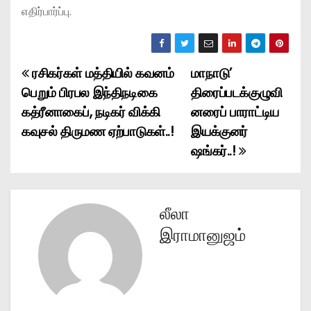
எதிர்பார்ப்பு.
ரசிகர்கள் மத்தியில் கவனம்
மாநாடு’
P
பெறும் பிரபல இந்திநடிகை
திரைப்படக்குழுவி
o
கத்ரீனாகைப், நடிகர் விக்கி
னரைப் பாராட்டிய
கவுசல் திருமண ஏற்பாடுகள்..!
இயக்குனர்
s
ஷங்கர்..!
t
n
லீலா
a
இராமானுஜம்
v
i