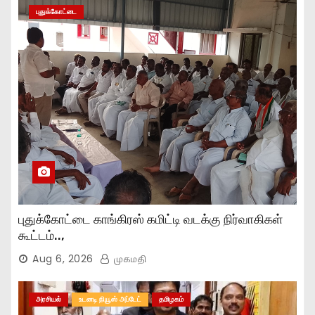
புதுக்கோட்டை
புதுக்கோட்டை காங்கிரஸ் கமிட்டி வடக்கு நிர்வாகிகள்
கூட்டம்..,
Aug 6, 2026
முகமதி
அரசியல்
உடனடி நியூஸ் அப்டேட்
தமிழகம்