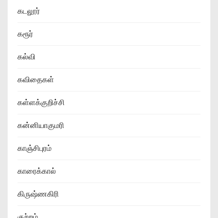
கடலூர்
கரூர்
கல்வி
கவிதைகள்
கள்ளக்குறிச்சி
கன்னியாகுமரி
காஞ்சிபுரம்
காரைக்கால்
கிருஷ்ணகிரி
குற்றம்