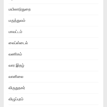
மயிலாடுதுறை
மருத்துவம்
மாவட்டம்
லைப்ஸ்டைல்
வணிகம்
வார இதழ்
வானிலை
விருதுநகர்
விழுப்புரம்