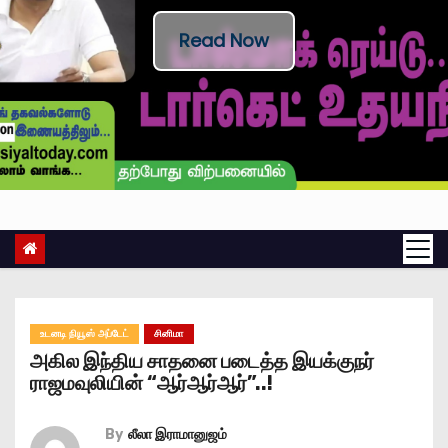
Read Now
உடனடி நியூஸ் அப்டேட்
சினிமா
அகில இந்திய சாதனை படைத்த இயக்குநர்
ராஜமவுலியின் “ஆர்ஆர்ஆர்”..!
By
லீலா இராமானுஜம்