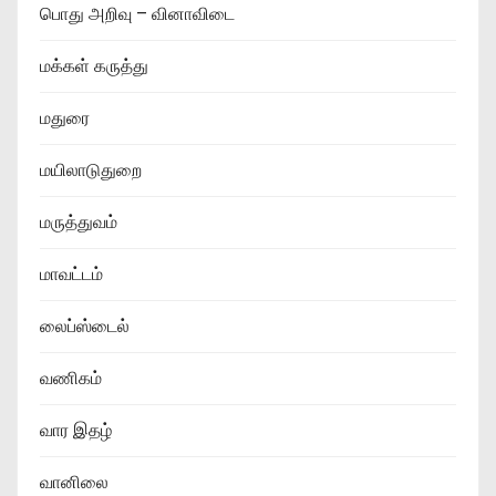
பொது அறிவு – வினாவிடை
மக்கள் கருத்து
மதுரை
மயிலாடுதுறை
மருத்துவம்
மாவட்டம்
லைப்ஸ்டைல்
வணிகம்
வார இதழ்
வானிலை