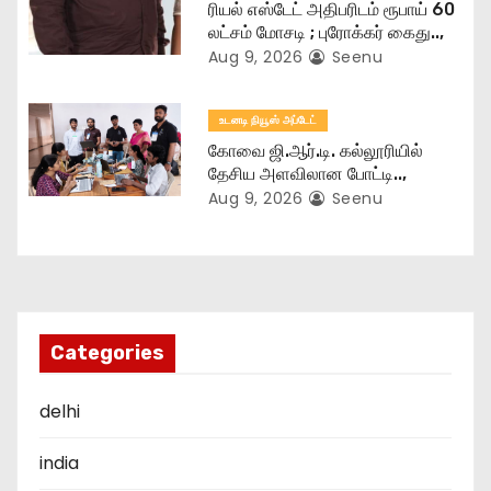
ரியல் எஸ்டேட் அதிபரிடம் ரூபாய் 60
லட்சம் மோசடி ; புரோக்கர் கைது..,
Aug 9, 2026
Seenu
உடனடி நியூஸ் அப்டேட்
கோவை ஜி.ஆர்.டி. கல்லூரியில்
தேசிய அளவிலான போட்டி..,
Aug 9, 2026
Seenu
Categories
delhi
india