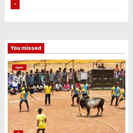
–
You missed
மதுரை