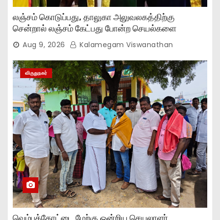
லஞ்சம் கொடுப்பது, தாலுகா அலுவலகத்திற்கு
சென்றால் லஞ்சம் கேட்பது போன்ற செயல்களை
நிறுத்தியுள்ளோம்..,
Aug 9, 2026
Kalamegam Viswanathan
விருதுநகர்
வெம்பக்கோட்டை மேற்கு ஒன்றிய செயலாளர்