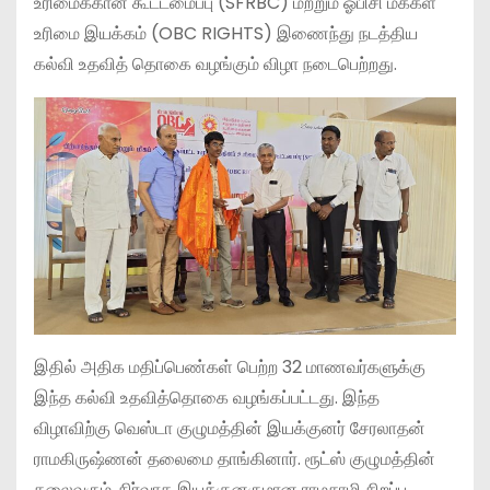
உரிமைக்கான கூட்டமைப்பு (SFRBC) மற்றும் ஓபிசி மக்கள்
உரிமை இயக்கம் (OBC RIGHTS) இணைந்து நடத்திய
கல்வி உதவித் தொகை வழங்கும் விழா நடைபெற்றது.
​இதில் அதிக மதிப்பெண்கள் பெற்ற 32 மாணவர்களுக்கு
இந்த கல்வி உதவித்தொகை வழங்கப்பட்டது. இந்த
விழாவிற்கு வெஸ்டா குழுமத்தின் இயக்குனர் சேரலாதன்
ராமகிருஷ்ணன் தலைமை தாங்கினார். ரூட்ஸ் குழுமத்தின்
தலைவரும், நிர்வாக இயக்குனருமான ராமசாமி சிறப்பு