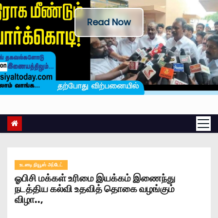
Read Now
உடனடி நியூஸ் அப்டேட்
ஓபிசி மக்கள் உரிமை இயக்கம் இணைந்து
நடத்திய கல்வி உதவித் தொகை வழங்கும்
விழா..,