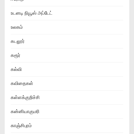
உடனடி நியூஸ் அப்டேட்
உலகம்
கடலூர்
கரூர்
கல்வி
கவிதைகள்
கள்ளக்குறிச்சி
கன்னியாகுமரி
காஞ்சிபுரம்