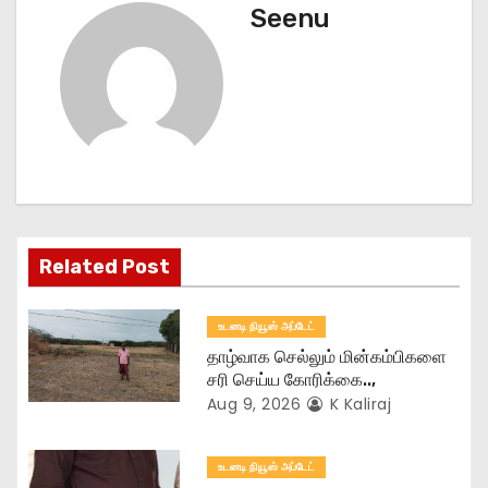
n
Seenu
a
v
i
g
a
Related Post
t
உடனடி நியூஸ் அப்டேட்
i
தாழ்வாக செல்லும் மின்கம்பிகளை
o
சரி செய்ய கோரிக்கை..,
Aug 9, 2026
K Kaliraj
n
உடனடி நியூஸ் அப்டேட்