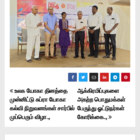
உலக யோகா தினத்தை
ஆக்கிரமிப்புகளை
P
முன்னிட்டு சுப்ரா யோகா
அகற்ற பொதுமக்கள்
o
கல்வி நிறுவனங்கள் சார்பில்
பேருந்து ஓட்டுநர்கள்
முப்பெரும் விழா..,
கோரிக்கை..,
s
t