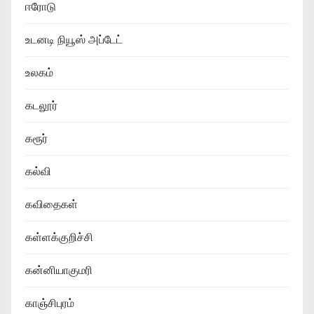
ஈரோடு
உடனடி நியூஸ் அப்டேட்
உலகம்
கடலூர்
கரூர்
கல்வி
கவிதைகள்
கள்ளக்குறிச்சி
கன்னியாகுமரி
காஞ்சிபுரம்