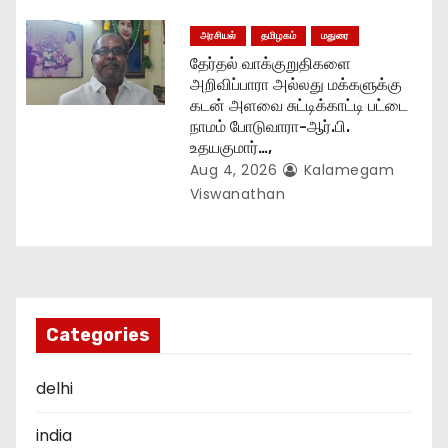
அரசியல்
தமிழகம்
மதுரை
தேர்தல் வாக்குறுதிகளை
அறிவிப்பாரா அல்லது மக்களுக்கு
கடன் அளவை சுட்டிக்காட்டி பட்டை
நாமம் போடுவாரா-ஆர்.பி.
உதயகுமார்…,
Aug 4, 2026
Kalamegam
Viswanathan
Categories
delhi
india