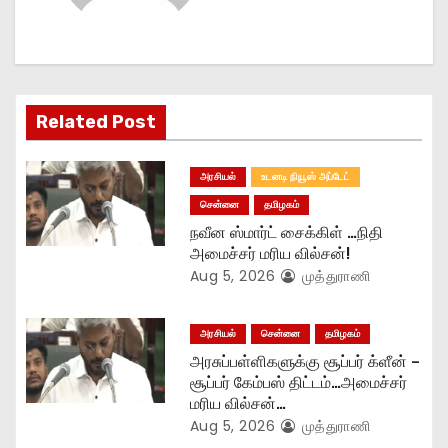
i
g
a
Related Post
t
அரசியல்
உடனடி நியூஸ் அப்டேட்
i
சென்னை
தமிழகம்
o
நவீன ஸ்மார்ட் சைக்கிள் …நிதி
அமைச்சர் மரிய வில்சன்!
n
Aug 5, 2026
முத்துராணி
அரசியல்
சென்னை
தமிழகம்
அரசுப்பள்ளிகளுக்கு சூப்பர் க்ளீன் –
சூப்பர் கேம்பஸ் திட்டம்…அமைச்சர்
மரிய வில்சன்…
Aug 5, 2026
முத்துராணி