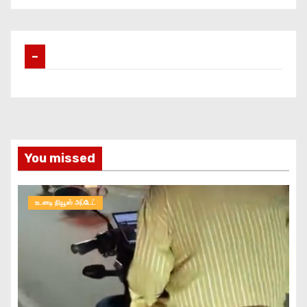
–
You missed
உடனடி நியூஸ் அப்டேட்