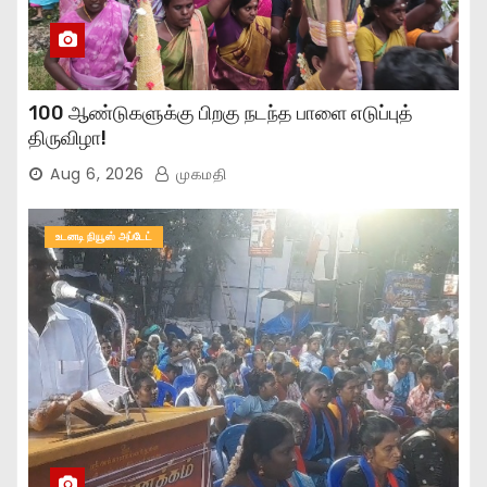
100 ஆண்டுகளுக்கு பிறகு நடந்த பாளை எடுப்புத்
திருவிழா!
Aug 6, 2026
முகமதி
உடனடி நியூஸ் அப்டேட்