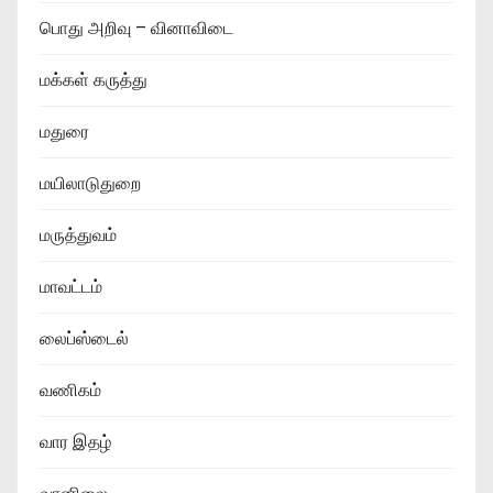
பொது அறிவு – வினாவிடை
மக்கள் கருத்து
மதுரை
மயிலாடுதுறை
மருத்துவம்
மாவட்டம்
லைப்ஸ்டைல்
வணிகம்
வார இதழ்