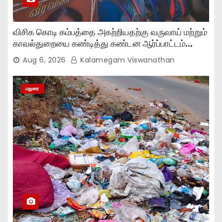
விசிக கொடி கம்பத்தை அகற்றியதற்கு வருவாய் மற்றும்
காவல்துறையை கண்டித்து கண்டன ஆர்ப்பாட்டம்..,
Aug 6, 2026
Kalamegam Viswanathan
மதுரை