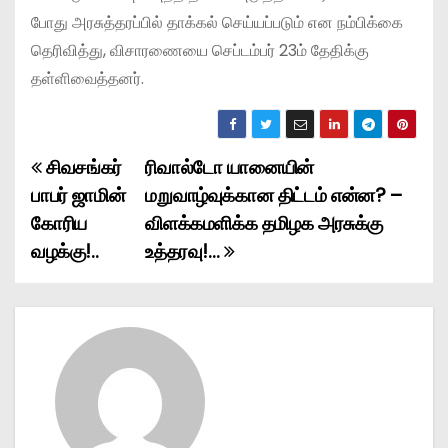
போது அரசுத்தரப்பில் தாக்கல் செய்யப்படும் என நம்பிக்கை
தெரிவித்து, விசாரணையை செப்டம்பர் 23ம் தேதிக்கு
தள்ளிவைத்தனர்.
சிவசங்கர்
ரிவால்டோ யானையின்
P
பாபர் ஜாமின்
மறுவாழ்வுக்கான திட்டம் என்ன? –
o
கோரிய
விளக்கமளிக்க தமிழக அரசுக்கு
வழக்கு!..
உத்தரவு!…
s
t
n
a
v