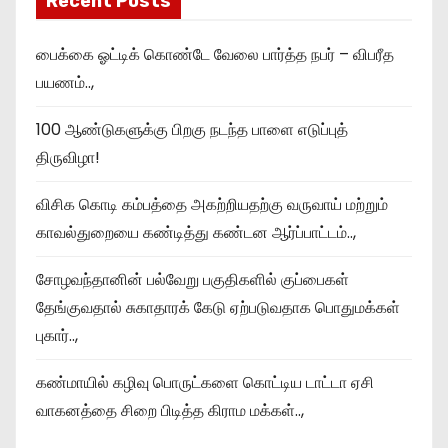
Recent Posts
பைக்கை ஓட்டிக் கொண்டே வேலை பார்த்த நபர் – விபரீத
பயணம்..,
100 ஆண்டுகளுக்கு பிறகு நடந்த பாளை எடுப்புத்
திருவிழா!
விசிக கொடி கம்பத்தை அகற்றியதற்கு வருவாய் மற்றும்
காவல்துறையை கண்டித்து கண்டன ஆர்ப்பாட்டம்..,
சோழவந்தானின் பல்வேறு பகுதிகளில் குப்பைகள்
தேங்குவதால் சுகாதாரக் கேடு ஏற்படுவதாக பொதுமக்கள்
புகார்..,
கண்மாயில் கழிவு பொருட்களை கொட்டிய டாட்டா ஏசி
வாகனத்தை சிறை பிடித்த கிராம மக்கள்..,