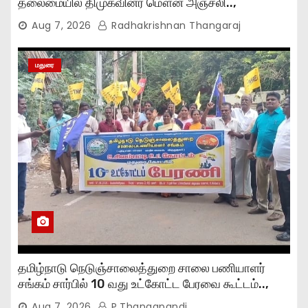
தலைமையில் திமுகவினர் மௌன அஞ்சலி..,
Aug 7, 2026
Radhakrishnan Thangaraj
மதுரை
தமிழ்நாடு நெடுஞ்சாலைத்துறை சாலை பணியாளர்
சங்கம் சார்பில் 10 வது உட்கோட்ட பேரவை கூட்டம்..,
Aug 7, 2026
P.Thangapandi