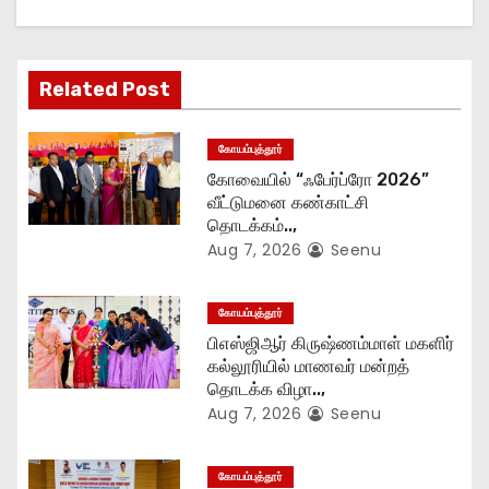
a
t
Related Post
i
கோயம்புத்தூர்
o
கோவையில் “ஃபேர்ப்ரோ 2026”
வீட்டுமனை கண்காட்சி
n
தொடக்கம்..,
Aug 7, 2026
Seenu
கோயம்புத்தூர்
பிஎஸ்ஜிஆர் கிருஷ்ணம்மாள் மகளிர்
கல்லூரியில் மாணவர் மன்றத்
தொடக்க விழா..,
Aug 7, 2026
Seenu
கோயம்புத்தூர்