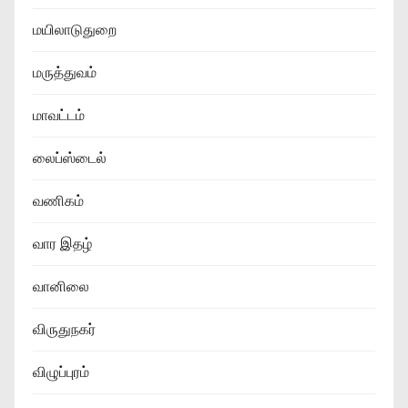
மயிலாடுதுறை
மருத்துவம்
மாவட்டம்
லைப்ஸ்டைல்
வணிகம்
வார இதழ்
வானிலை
விருதுநகர்
விழுப்புரம்