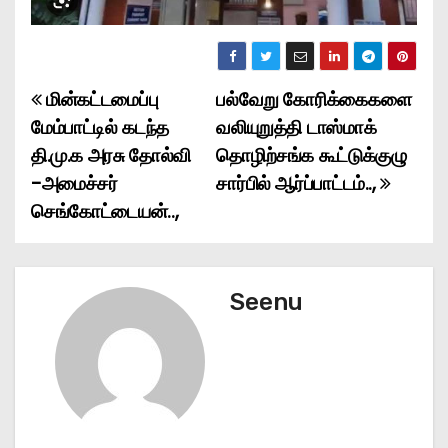
மின்கட்டமைப்பு
பல்வேறு கோரிக்கைகளை
P
மேம்பாட்டில் கடந்த
வலியுறுத்தி டாஸ்மாக்
o
தி.மு.க அரசு தோல்வி
தொழிற்சங்க கூட்டுக்குழு
-அமைச்சர்
சார்பில் ஆர்ப்பாட்டம்..,
s
செங்கோட்டையன்..,
t
n
Seenu
a
v
i
g