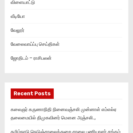
விளையாட்டு
வீடியோ
வேலூர்
வேலைவாய்ப்பு செய்திகள்
ஜோதிடம் – ராசிபலன்
Recent Posts
கலைஞர் கருணாநிதி நினைவஞ்சலி முன்னாள் எம்எல்ஏ
தலைமையில் திமுகவினர் மௌன அஞ்சலி..,
தமிழ்நாடு நெடுஞ்சாலைத்துறை சாலை பணியாளர் சங்கம்