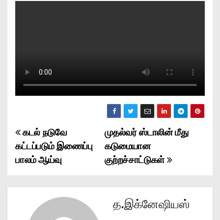
கடல் நடுவே
முதல்வர் ஸ்டாலின் மீது
P
கட்டப்படும் இணைப்பு
கடுமையான
o
பாலம் ஆய்வு
குற்றச்சாட்டுகள்
s
t
த.இக்னேஷியஸ்
n