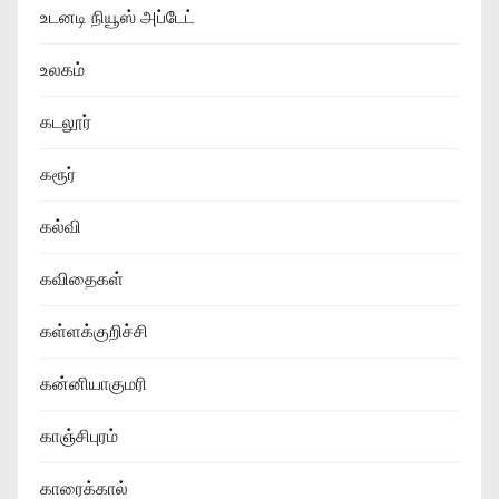
உடனடி நியூஸ் அப்டேட்
உலகம்
கடலூர்
கரூர்
கல்வி
கவிதைகள்
கள்ளக்குறிச்சி
கன்னியாகுமரி
காஞ்சிபுரம்
காரைக்கால்