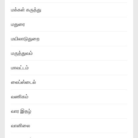
மக்கள் கருத்து
மதுரை
மயிலாடுதுறை
மருத்துவம்
மாவட்டம்
லைப்ஸ்டைல்
வணிகம்
வார இதழ்
வானிலை