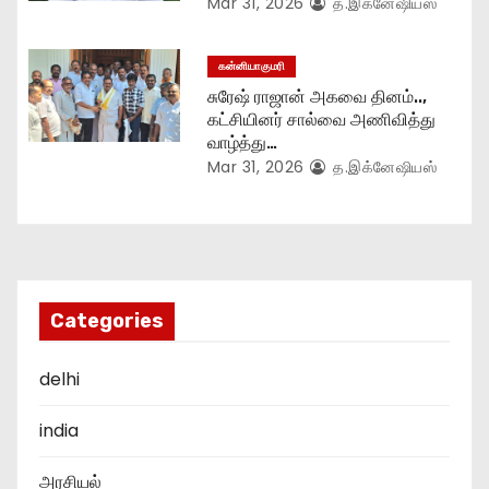
Mar 31, 2026
த.இக்னேஷியஸ்
கன்னியாகுமரி
சுரேஷ் ராஜான் அகவை தினம்..,
கட்சியினர் சால்வை அணிவித்து
வாழ்த்து…
Mar 31, 2026
த.இக்னேஷியஸ்
Categories
delhi
india
அரசியல்