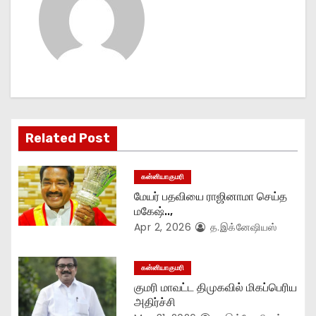
a
v
i
g
Related Post
a
t
கன்னியாகுமரி
மேயர் பதவியை ராஜினாமா செய்த
i
மகேஷ்..,
Apr 2, 2026
த.இக்னேஷியஸ்
o
n
கன்னியாகுமரி
குமரி மாவட்ட திமுகவில் மிகப்பெரிய
அதிர்ச்சி