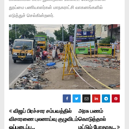
தூய்மை பணியாளர்கள் மாநகராட்சி வாகனங்களில்
எடுத்துச் செல்கின்றனர்.
விஜய் பிரச்சார சம்பவத்தில்
அரசு பணம்
P
விசாரணை புலனாய்வு குழுவிடம்
கொடுத்தால்
o
ஒப்படைப்பு..,
மட்டும் போதாது..,