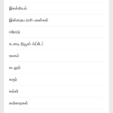
இலக்கியம்
இன்றைய ராசி பலன்கள்
ஈரோடு
உடனடி நியூஸ் அப்டேட்
உலகம்
கடலூர்
கரூர்
கல்வி
கவிதைகள்