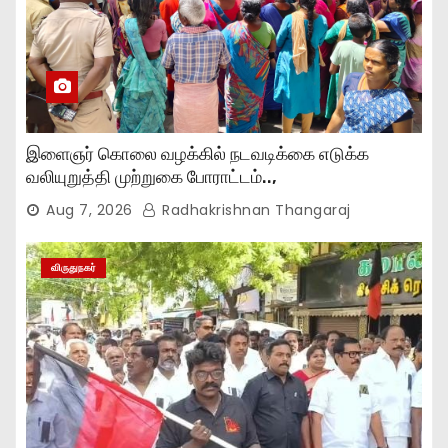
இளைஞர் கொலை வழக்கில் நடவடிக்கை எடுக்க
வலியுறுத்தி முற்றுகை போராட்டம்..,
Aug 7, 2026
Radhakrishnan Thangaraj
விருதுநகர்