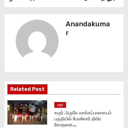
s
t
Anandakuma
n
r
a
v
i
g
Related Post
a
t
கரூர்
கரூர் அருகே வாங்கப்பாளையம்
i
பகுதியில் போலீஸார் தீவிர
சோதனை..,