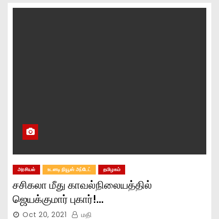
அரசியல்
உடனடி நியூஸ் அப்டேட்
தமிழகம்
சசிகலா மீது காவல்நிலையத்தில்
ஜெயக்குமார் புகார்!…
Oct 20, 2021
மதி