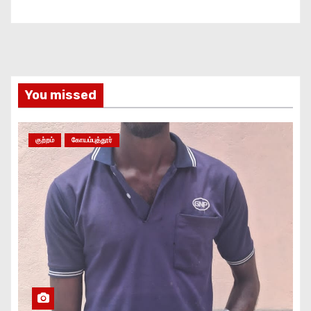
You missed
குற்றம்
கோயம்புத்தூர்