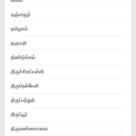
சேலம்
தஞ்சாவூர்
தமிழகம்
தருமபுரி
திண்டுக்கல்
திருச்சிராப்பள்ளி
திருநெல்வேலி
திருப்பத்தூர்
திருப்பூர்
திருவண்ணாமலை