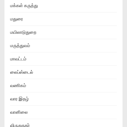
மக்கள் கருத்து
மதுரை
மயிலாடுதுறை
மருத்துவம்
மாவட்டம்
லைப்ஸ்டைல்
வணிகம்
வார இதழ்
வானிலை
விருதுநகர்