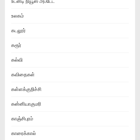
உடனடி நியூஸ் அப்டேட்
உலகம்
கடலூர்
கரூர்
கல்வி
கவிதைகள்
கள்ளக்குறிச்சி
கன்னியாகுமரி
காஞ்சிபுரம்
காரைக்கால்