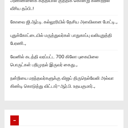
அண்ணனைக் கத்தியால் குத்திக் கொன்று கிணற்றில்
வீசிய தம்பி..!
கோவை ஜி.ஆர்.டி. கல்லூரியில் தேசிய அளவிலான போட்டி..,
புதுக்கோட்டையில் மருத்துவர்கள் பாதுகாப்பு வலியுறுத்தி
பேரணி..,
வேனில் கடத்தி வரப்பட்ட 700 கிலோ புகையிலை
பொருட்கள் பறிமுதல் இருவர் கைது..,
நன்றியை மறந்தவர்களுக்கு விஜய் திருநெல்வேலி அல்வா
கிண்டி கொடுத்து விட்டார்-ஆர்‌.பி. உதயகுமார்..,
–