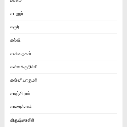
உலகம்
கடலூர்
கரூர்
கல்வி
கவிதைகள்
கள்ளக்குறிச்சி
கன்னியாகுமரி
காஞ்சிபுரம்
காரைக்கால்
கிருஷ்ணகிரி