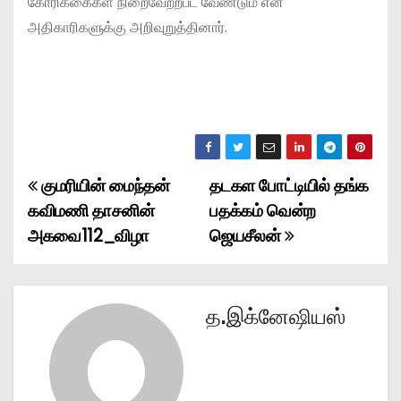
கோரிக்கைகள் நிறைவேற்றபட வேண்டும் என
அதிகாரிகளுக்கு அறிவுறுத்தினார்.
குமரியின் மைந்தன்
தடகள போட்டியில் தங்க
P
கவிமணி தாசனின்
பதக்கம் வென்ற
o
அகவை112_விழா
ஜெயசீலன்
s
t
த.இக்னேஷியஸ்
n
a