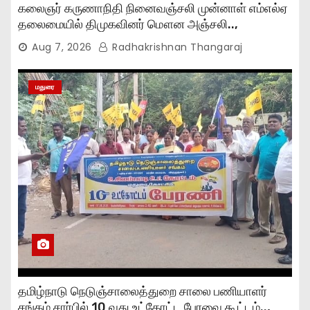
கலைஞர் கருணாநிதி நினைவஞ்சலி முன்னாள் எம்எல்ஏ
தலைமையில் திமுகவினர் மௌன அஞ்சலி..,
Aug 7, 2026
Radhakrishnan Thangaraj
மதுரை
தமிழ்நாடு நெடுஞ்சாலைத்துறை சாலை பணியாளர்
சங்கம் சார்பில் 10 வது உட்கோட்ட பேரவை கூட்டம்..,