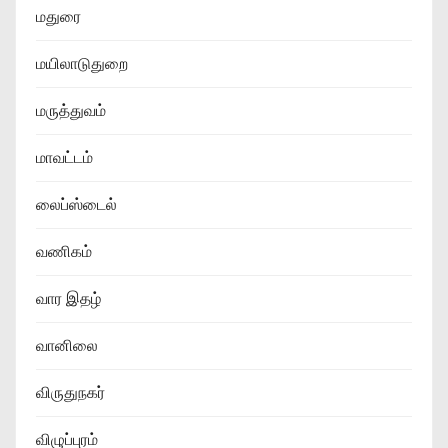
மதுரை
மயிலாடுதுறை
மருத்துவம்
மாவட்டம்
லைப்ஸ்டைல்
வணிகம்
வார இதழ்
வானிலை
விருதுநகர்
விழுப்புரம்