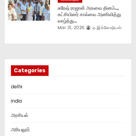
சுரேஷ் ராஜான் அகவை தினம்..,
கட்சியினர் சால்வை அணிவித்து
வாழ்த்து…
Mar 31, 2026
த.இக்னேஷியஸ்
Categories
delhi
india
அரசியல்
அரியலூர்