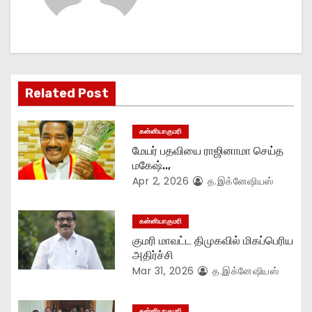
v
i
g
Related Post
a
t
கன்னியாகுமரி
மேயர் பதவியை ராஜினாமா செய்த
i
மகேஷ்..,
Apr 2, 2026
த.இக்னேஷியஸ்
o
n
கன்னியாகுமரி
குமரி மாவட்ட திமுகவில் மிகப்பெரிய
அதிர்ச்சி
Mar 31, 2026
த.இக்னேஷியஸ்
கன்னியாகுமரி