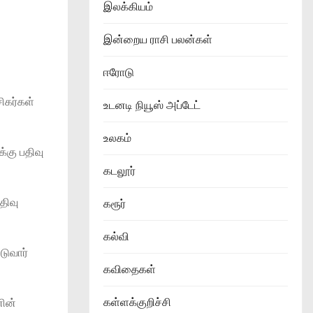
இலக்கியம்
இன்றைய ராசி பலன்கள்
ஈரோடு
ிகர்கள்
உடனடி நியூஸ் அப்டேட்
உலகம்
்கு பதிவு
கடலூர்
திவு
கரூர்
கல்வி
டுவார்
கவிதைகள்
கள்ளக்குறிச்சி
னின்