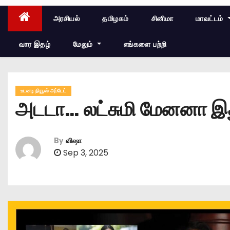
அரசியல்
தமிழகம்
சினிமா
மாவட்டம்
வார இதழ்
மேலும்
எங்களை பற்றி
உடனடி நியூஸ் அப்டேட்
அடடா… லட்சுமி மேனனா இ
By
விஷா
Sep 3, 2025