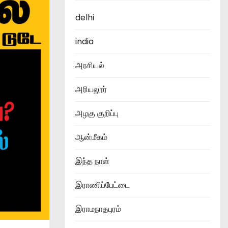
delhi
india
அரசியல்
அரியலூர்
அழகு குறிப்பு
ஆன்மீகம்
இந்த நாள்
இராணிப்பேட்டை
இராமநாதபுரம்