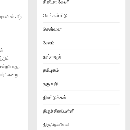
சினிமா கேலரி
செங்கல்பட்டு
ுகளின் கீழ்
சென்னை
சேலம்
ள்
தஞ்சாவூர்
்தில்
யன்றபோது,
தமிழகம்
ர்” என்று
தருமபுரி
திண்டுக்கல்
திருச்சிராப்பள்ளி
திருநெல்வேலி