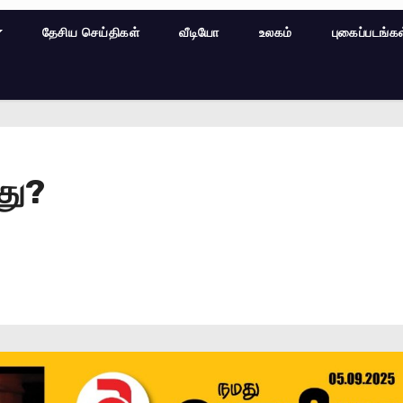
தேசிய செய்திகள்
வீடியோ
உலகம்
புகைப்படங்க
து?