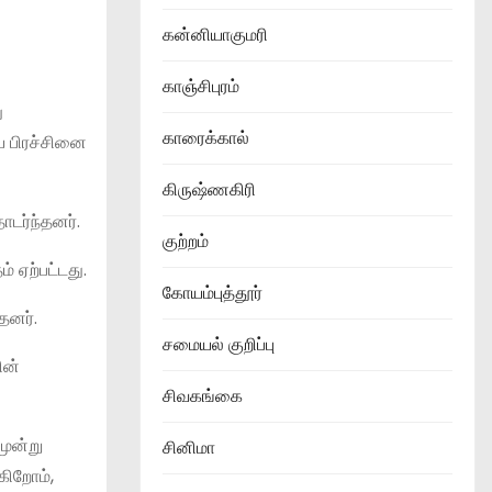
கன்னியாகுமரி
காஞ்சிபுரம்
ு
காரைக்கால்
ே பிரச்சினை
கிருஷ்ணகிரி
ொடர்ந்தனர்.
குற்றம்
் ஏற்பட்டது.
கோயம்புத்தூர்
தனர்.
சமையல் குறிப்பு
ின்
சிவகங்கை
மூன்று
சினிமா
கிறோம்,