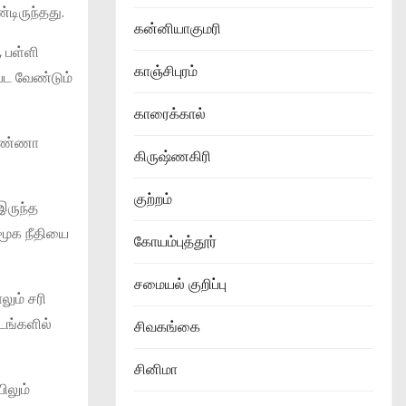
டிருந்தது.
கன்னியாகுமரி
, பள்ளி
காஞ்சிபுரம்
்பட வேண்டும்
காரைக்கால்
 அண்ணா
கிருஷ்ணகிரி
குற்றம்
இருந்த
சமூக நீதியை
கோயம்புத்தூர்
சமையல் குறிப்பு
ும் சரி
டங்களில்
சிவகங்கை
சினிமா
ிலும்