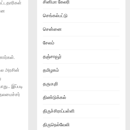
சினிமா கேலரி
பட்டதாரிகள்
யான
செங்கல்பட்டு
சென்னை
சேலம்
தஞ்சாவூர்
னார்கள்.
நில அரசின்
தமிழகம்
ு
தருமபுரி
ாது… இப்படி
ுதலமைச்சர்
திண்டுக்கல்
திருச்சிராப்பள்ளி
திருநெல்வேலி