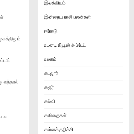
இலக்கியம்
இன்றைய ராசி பலன்கள்
ள்
ஈரோடு
கத்திலும்
உடனடி நியூஸ் அப்டேட்
உலகம்
்டாப்
கடலூர்
ு வந்தால்
கரூர்
கல்வி
கவிதைகள்
் என
கள்ளக்குறிச்சி