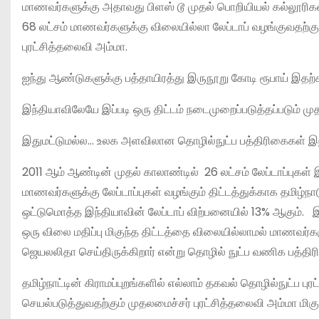
மாணவர்களுக்கு அதாவது பிளஸ் டூ முதல் பொறியியல் கல்லூரிகள் 
68 லட்சம் மாணவர்களுக்கு விலையில்லா லேப்டாப் வழங்குவதற்கு 
புரட்சித்தலைவி அம்மா.
ஐந்து ஆண்டுகளுக்கு பத்தாயிரத்து இருநூறு கோடி ரூபாய் இதற்க
இந்தியாவிலேயே இப்படி ஒரு திட்டம் நடைமுறைப்படுத்தப்படும் ம
இதுமட்டுமல்ல… உலக அளவிலான தொழில்நுட்ப பத்திரிகைகள் இந்த
2011 ஆம் ஆண்டின் முதல் காலாண்டில் 26 லட்சம் லேப்டாப்புகள்
மாணவர்களுக்கு லேப்டாப்புகள் வழங்கும் திட்டத்துக்காக தமிழ்நா
ஒட்டுமொத்த இந்தியாவின் லேப்டாப் விற்பனையில் 13% ஆகும். இந
ஒரு விலை மதிப்பு மிகுந்த திட்டத்தை விலையில்லாமல் மாணவர
ஜெயலலிதா செய்திருக்கிறார் என்று தொழில் நுட்ப வணிக பத்தி
தமிழ்நாட்டின் கிராமப்புறங்களில் எல்லாம் தகவல் தொழில்நுட்ப ப
செயல்படுத்துவதற்கும் முதலமைச்சர் புரட்சித்தலைவி அம்மா மிகுந