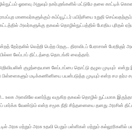
்நுட்பம் ஓரளவு அதுவும் நகர்புறங்களில் மட்டுமே தலை காட்டிக் கொண்
ாமப்புற மாணவர்களுக்கும் கம்ப்யூட்டர் பயிற்சியை உறுதி செய்வதற்கும்
ாலகட்டத்தில் அவர்களுக்கு தகவல் தொழில்நுட்பத்தில் போதிய புரிதல் ஏற
்றத் தேர்தலில் வெற்றி பெற்ற பிறகு… திராவிடப் பேராசான் பேரறிஞர்
ில்லா லேப்டாப் திட்டத்தை தொடங்கி வைத்தார்.
ுமே அறிவியலின் குழந்தையான லேப்டாப்பை தொட்டு தழுவ முடியும் என்று 
ட்டு பிள்ளைகளும் மடிக்கணினியை பயன்படுத்த முடியும் என்ற சம தர்ம 
… உலக அளவிலே வளர்ந்து வருகிற தகவல் தொழில் நுட்பமாக இருந்தால
ப் பார்க்க வேண்டும் என்ற சமூக நீதி சிந்தனையை தனது அரசின் திட்
ில் அரசு மற்றும் அரசு உதவி பெறும் பள்ளிகள் மற்றும் கல்லூரிகளில் பய