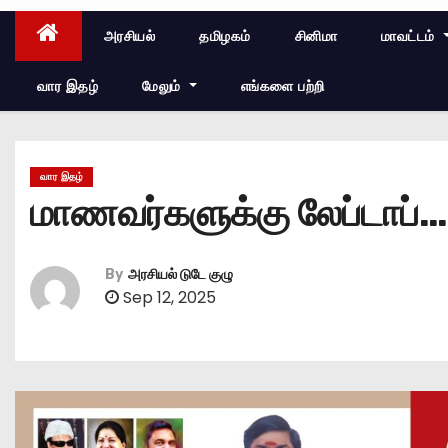
அரசியல்
தமிழகம்
சினிமா
மாவட்டம்
வார இதழ்
மேலும்
எங்களை பற்றி
வார இதழ்
மாணவர்களுக்கு லேப்டாப்…
By
அரசியல் டுடே குழு
Sep 12, 2025