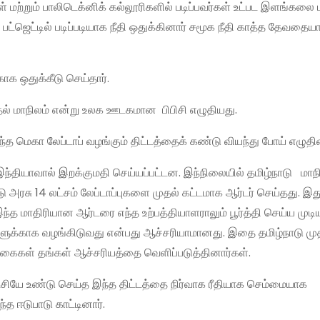
மற்றும் பாலிடெக்னிக் கல்லூரிகளில் படிப்பவர்கள் உட்பட இளங்கலை 
பட்ஜெட்டில் படிப்படியாக நீதி ஒதுக்கினார் சமூக நீதி காத்த தேவதை
ாக ஒதுக்கீடு செய்தார்.
ுதல் மாநிலம் என்று உலக ஊடகமான பிபிசி எழுதியது.
 மெகா லேப்டாப் வழங்கும் திட்டத்தைக் கண்டு வியந்து போய் எழுதி
 இந்தியாவால் இறக்குமதி செய்யப்பட்டன. இந்நிலையில் தமிழ்நாடு மா
டு அரசு 14 லட்சம் லேப்டாப்புகளை முதல் கட்டமாக ஆர்டர் செய்தது. இத
்த மாதிரியான ஆர்டரை எந்த உற்பத்தியாளராலும் பூர்த்தி செய்ய முடிய
்களுக்காக வழங்கிடுவது என்பது ஆச்சரியாமானது. இதை தமிழ்நாடு ம
ரிகைகள் தங்கள் ஆச்சரியத்தை வெளிப்படுத்தினார்கள்.
ுரட்சியே உண்டு செய்த இந்த திட்டத்தை நிர்வாக ரீதியாக செம்மையாக
்த ஈடுபாடு காட்டினார்.