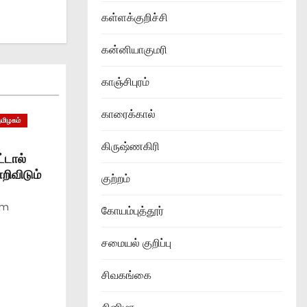
கள்ளக்குறிச்சி
கன்னியாகுமரி
காஞ்சிபுரம்
காரைக்கால்
தமிழகம்
கிருஷ்ணகிரி
்டால்
ிவிடும்
குற்றம்
am
கோயம்புத்தூர்
சமையல் குறிப்பு
சிவகங்கை