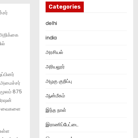
Categories
்சர்
delhi
 அறிக்கை
india
ில்
அரசியல்
அரியலூர்
ப்பினர்
அழகு குறிப்பு
ை அமைச்சர்
் மூலம் 875
ஆன்மீகம்
 ரேஷன்
் சேவைகளை
இந்த நாள்
இராணிப்பேட்டை
 உள்ள