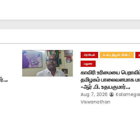
அரசியல்
உடனடி நியூஸ் அப்டேட்
மதுரை
காவிரி உரிமையை பெறாவிட
்..,
தமிழகம் பாலைவனமாக மாற
-ஆர் .பி. உதயகுமார்..,
Aug 7, 2026
Kalameg
Viswanathan