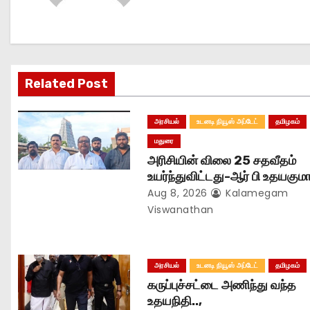
v
i
g
Related Post
a
அரசியல்
உடனடி நியூஸ் அப்டேட்
தமிழகம்
t
மதுரை
அரிசியின் விலை 25 சதவீதம்
i
உயர்ந்துவிட்டது-ஆர் பி உதயகுமார
o
Aug 8, 2026
Kalamegam
Viswanathan
n
அரசியல்
உடனடி நியூஸ் அப்டேட்
தமிழகம்
கருப்புச்சட்டை அணிந்து வந்த
உதயநிதி..,