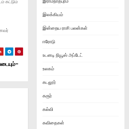
இராமநாதபுரம்
் கட்டும்
இலக்கியம்
இன்றைய ராசி பலன்கள்
னவர்
ஈரோடு
உடனடி நியூஸ் அப்டேட்
யடையும்-
உலகம்
கடலூர்
கரூர்
கல்வி
கவிதைகள்