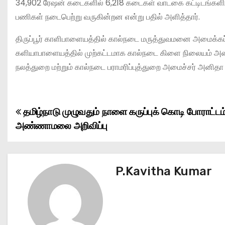
34,902 ரேஷன் கடைகளில் 6,218 கடைகள் வாடகை கட்டிடங்களில்
பணிகள் நடைபெற்று வருகின்றன என்று பதில் அளித்தார்.
திருப்பூர் காளிபாளையத்தில் கால்நடை மருத்துவமனை அமைக்கப்பட
களியாபாளையத்தில் முற்கட்டமாக கால்நடை கிளை நிலையம் அமைக்
நலத்துறை மற்றும் கால்நடை பராமரிப்புத்துறை அமைச்சர் அனிதா
தமிழ்நாடு முழுவதும் நாளை கருப்புக் கொடி போராட்டம
P
அண்ணாமலை அறிவிப்பு
o
s
P.Kavitha Kumar
t
n
a