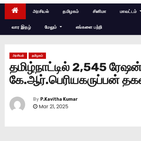
அரசியல்
தமிழகம்
சினிமா
மாவட்டம்
வார இதழ்
மேலும்
எங்களை பற்றி
அரசியல்
தமிழகம்
தமிழ்நாட்டில் 2,545 ரேஷன
கே.ஆர்.பெரியகருப்பன் தக
By
P.Kavitha Kumar
Mar 21, 2025