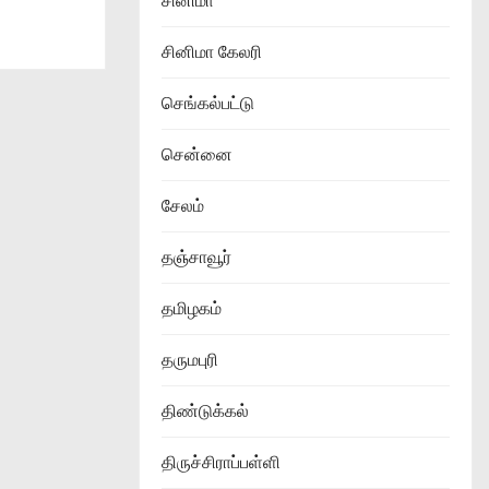
சினிமா
சினிமா கேலரி
செங்கல்பட்டு
சென்னை
சேலம்
தஞ்சாவூர்
தமிழகம்
தருமபுரி
திண்டுக்கல்
திருச்சிராப்பள்ளி