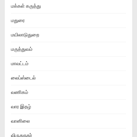
மக்கள் கருத்து
மதுரை
மயிலாடுதுறை
மருத்துவம்
மாவட்டம்
லைப்ஸ்டைல்
வணிகம்
வார இதழ்
வானிலை
விருதுநகர்