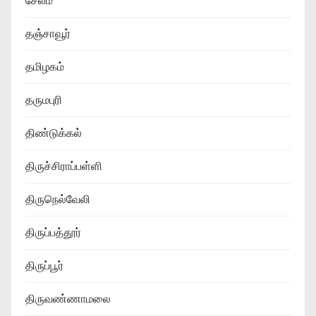
சேலம்
தஞ்சாவூர்
தமிழகம்
தருமபுரி
திண்டுக்கல்
திருச்சிராப்பள்ளி
திருநெல்வேலி
திருப்பத்தூர்
திருப்பூர்
திருவண்ணாமலை