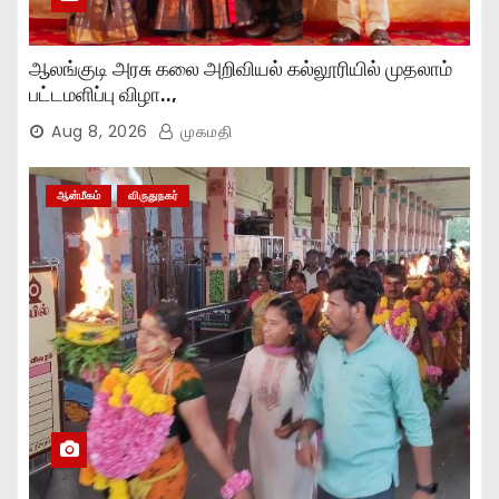
ஆலங்குடி அரசு கலை அறிவியல் கல்லூரியில் முதலாம்
பட்டமளிப்பு விழா..,
Aug 8, 2026
முகமதி
ஆன்மீகம்
விருதுநகர்