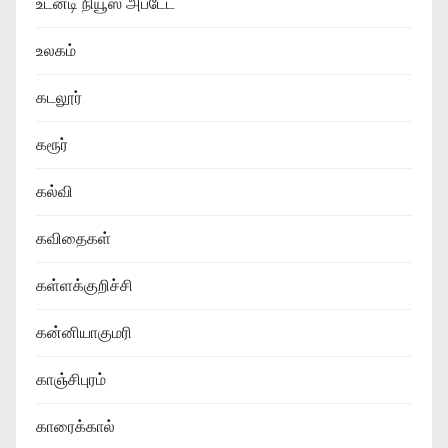
உடனடி நியூஸ் அப்டேட்
உலகம்
கடலூர்
கரூர்
கல்வி
கவிதைகள்
கள்ளக்குறிச்சி
கன்னியாகுமரி
காஞ்சிபுரம்
காரைக்கால்