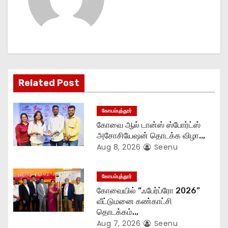
a
v
i
g
Related Post
a
t
கோயம்புத்தூர்
கோவை ஆல் டான்ஸ் ஸ்போர்ட்ஸ்
i
அசோசியேஷன் தொடக்க விழா..,
Aug 8, 2026
Seenu
o
n
கோயம்புத்தூர்
கோவையில் “ஃபேர்ப்ரோ 2026”
வீட்டுமனை கண்காட்சி
தொடக்கம்..,
Aug 7, 2026
Seenu