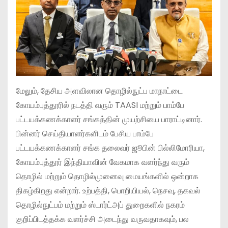
மேலும், தேசிய அளவிலான தொழில்நுட்ப மாநாட்டை
கோயம்புத்தூரில் நடத்தி வரும் TAASI மற்றும் பாம்பே
பட்டயக்கணக்காளர் சங்கத்தின் முயற்சியை பாராட்டினார்.
பின்னர் செய்தியாளர்களிடம் பேசிய பாம்பே
பட்டயக்கணக்காளர் சங்க தலைவர் ஜூபின் பில்லிமோரியா,
கோயம்புத்தூர் இந்தியாவின் வேகமாக வளர்ந்து வரும்
தொழில் மற்றும் தொழில்முனைவு மையங்களில் ஒன்றாக
திகழ்கிறது என்றார். உற்பத்தி, பொறியியல், நெசவு, தகவல்
தொழில்நுட்பம் மற்றும் ஸ்டார்ட்அப் துறைகளில் நகரம்
குறிப்பிடத்தக்க வளர்ச்சி அடைந்து வருவதாகவும், பல