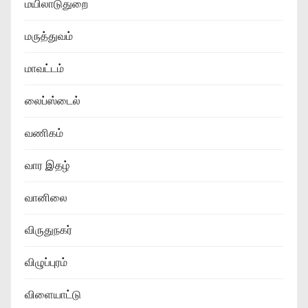
மயிலாடுதுறை
மருத்துவம்
மாவட்டம்
லைப்ஸ்டைல்
வணிகம்
வார இதழ்
வானிலை
விருதுநகர்
விழுப்புரம்
விளையாட்டு