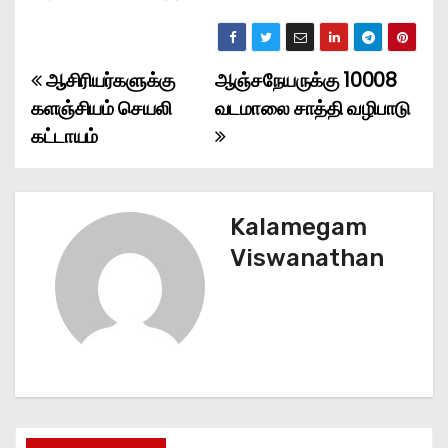
ஆசிரியர்களுக்கு
ஆஞ்சநேயருக்கு 10008
P
களஞ்சியம் செயலி
வடமாலை சாத்தி வழிபாடு
o
கட்டாயம்
s
t
Kalamegam
n
Viswanathan
a
v
i
g