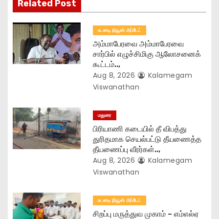
Related Post
a
t
உடனடி நியூஸ் அப்டேட்
அம்மாபேரவை அம்மாபேரவை
i
சார்பில் எழுச்சிமிகு ஆலோசனைக்
கூட்டம்..,
o
Aug 8, 2026
Kalamegam
n
Viswanathan
மதுரை
பிரியாணி கடையில் தீ விபத்து
துரிதமாக செயல்பட்டு தீயணைத்த
தீயணைப்பு வீரர்கள்..,
Aug 8, 2026
Kalamegam
Viswanathan
உடனடி நியூஸ் அப்டேட்
சிறப்பு மருத்துவ முகாம் – எம்எல்ஏ