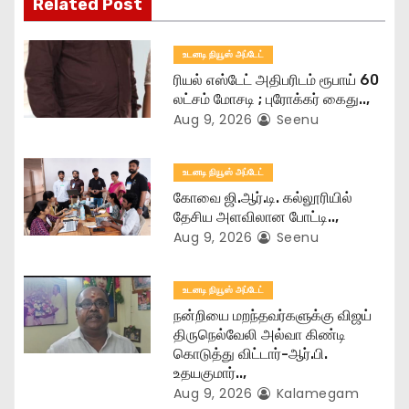
Related Post
a
t
உடனடி நியூஸ் அப்டேட்
ரியல் எஸ்டேட் அதிபரிடம் ரூபாய் 60
i
லட்சம் மோசடி ; புரோக்கர் கைது..,
Aug 9, 2026
Seenu
o
n
உடனடி நியூஸ் அப்டேட்
கோவை ஜி.ஆர்.டி. கல்லூரியில்
தேசிய அளவிலான போட்டி..,
Aug 9, 2026
Seenu
உடனடி நியூஸ் அப்டேட்
நன்றியை மறந்தவர்களுக்கு விஜய்
திருநெல்வேலி அல்வா கிண்டி
கொடுத்து விட்டார்-ஆர்‌.பி.
உதயகுமார்..,
Aug 9, 2026
Kalamegam