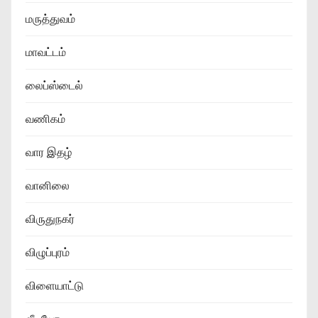
மருத்துவம்
மாவட்டம்
லைப்ஸ்டைல்
வணிகம்
வார இதழ்
வானிலை
விருதுநகர்
விழுப்புரம்
விளையாட்டு