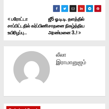
பரோட்டா
ஜீ5 ஓ.டி.டி. தளத்தில்
P
சாப்பிட்டதில் கர்ப்பிணி
சாதனை நிகழ்த்திய
o
உயிரிழப்பு…
அரண்மனை 3..!
s
t
லீலா
n
இராமானுஜம்
a
v
i
g