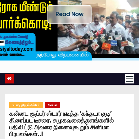
Read Now
உடனடி நியூஸ் அப்டேட்
சினிமா
கன்னட சூப்பர் ஸ்டார் நடித்த ‘கந்தடா குடி’
திரைப்பட டீசரை. சமூகவலைத்தளங்களில்
பதிவிட்டு அவரை நினைவுகூறும் சினிமா
பிரபலங்கள்..!