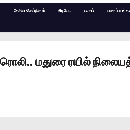
தேசிய செய்திகள்
வீடியோ
உலகம்
புகைப்படங்க
திரொலி.. மதுரை ரயில் நிலையத