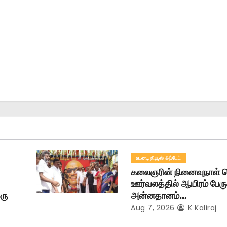
உடனடி நியூஸ் அப்டேட்
கலைஞரின் நினைவுநாள
ஊர்வலத்தில் ஆயிரம் பேரு
ரு
அன்னதானம்..,
Aug 7, 2026
K Kaliraj