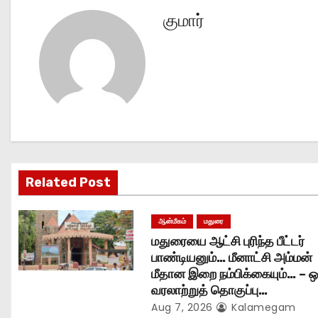
s
குமார்
t
n
a
v
i
g
Related Post
a
ஆன்மீகம்
மதுரை
t
மதுரையை ஆட்சி புரிந்த பீட்டர்
பாண்டியனும்… மீனாட்சி அம்மன்
i
மீதான இறை நம்பிக்கையும்… – ஒ
வரலாற்றுத் தொகுப்பு…
o
Aug 7, 2026
Kalamegam