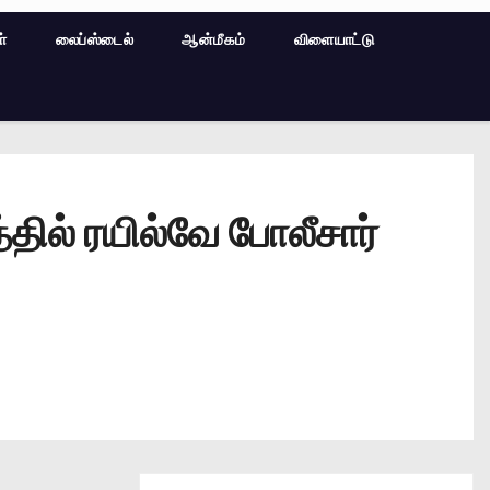
ள்
லைப்ஸ்டைல்
ஆன்மீகம்
விளையாட்டு
்தில் ரயில்வே போலீசார்