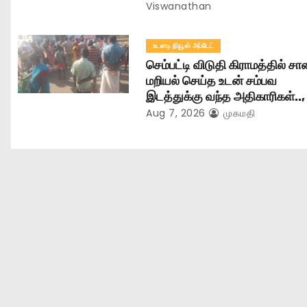
n
Viswanathan
உடனடி நியூஸ் அப்டேட்
செம்பட்டி விடுதி கிராமத்தில் ச
மறியல் செய்த உடன் சம்பவ
இடத்துக்கு வந்த அதிகாரிகள்..,
Aug 7, 2026
முகமதி