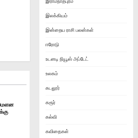
இராமநாதபுரம்
இலக்கியம்
இன்றைய ராசி பலன்கள்
ஈரோடு
உடனடி நியூஸ் அப்டேட்
உலகம்
கடலூர்
கரூர்
் மௌன
க்கு
கல்வி
கவிதைகள்