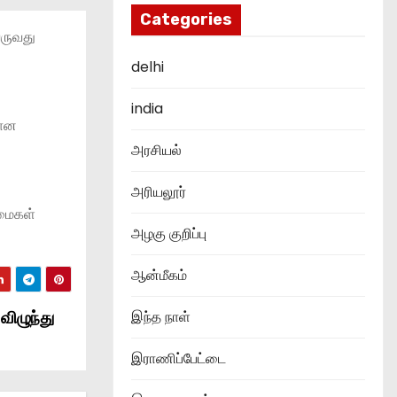
Categories
வருவது
delhi
india
மான
அரசியல்
அரியலூர்
டமைகள்
அழகு குறிப்பு
ஆன்மீகம்
விழுந்து
இந்த நாள்
இராணிப்பேட்டை