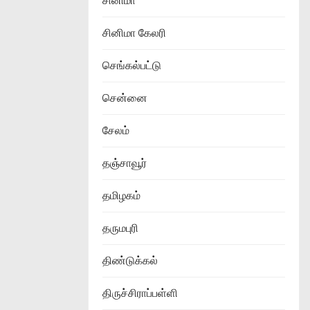
சினிமா
சினிமா கேலரி
செங்கல்பட்டு
சென்னை
சேலம்
தஞ்சாவூர்
தமிழகம்
தருமபுரி
திண்டுக்கல்
திருச்சிராப்பள்ளி