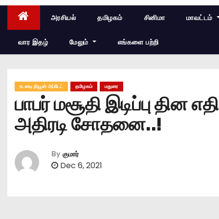
அரசியல்
தமிழகம்
சினிமா
மாவட்டம்
வார இதழ்
மேலும்
எங்களை பற்றி
உடனடி நியூஸ் அப்டேட்
தமிழகம்
மதுரை
பாபர் மசூதி இடிப்பு தின எ
அதிரடி சோதனை..!
By
குமார்
Dec 6, 2021