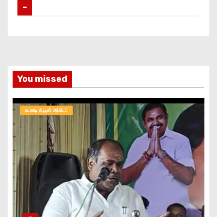
–
You missed
உடனடி நியூஸ் அப்டேட்