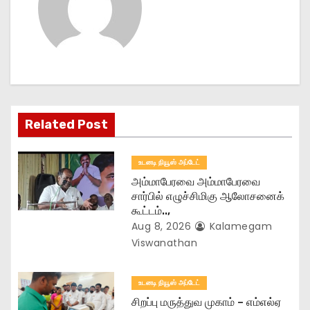
v
i
g
a
t
Related Post
i
உடனடி நியூஸ் அப்டேட்
o
அம்மாபேரவை அம்மாபேரவை
சார்பில் எழுச்சிமிகு ஆலோசனைக்
n
கூட்டம்..,
Aug 8, 2026
Kalamegam
Viswanathan
உடனடி நியூஸ் அப்டேட்
சிறப்பு மருத்துவ முகாம் – எம்எல்ஏ