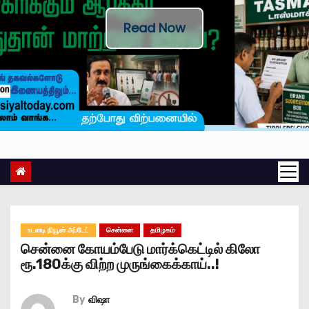
Read Now
உடனடி நியூஸ் அப்டேட்
சென்னை
தமிழகம்
சென்னை கோயம்பேடு மார்க்கெட்டில் கிலோ
ரூ.180க்கு விற்ற முருங்கைக்காய்..!
By
விஷா