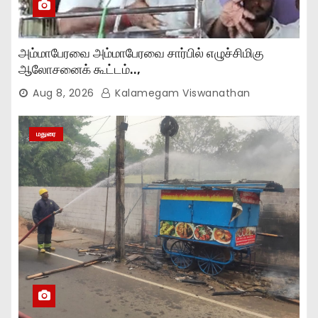
அம்மாபேரவை அம்மாபேரவை சார்பில் எழுச்சிமிகு
ஆலோசனைக் கூட்டம்..,
Aug 8, 2026
Kalamegam Viswanathan
மதுரை