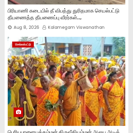
பிரியாணி கடையில் தீ விபத்து துரிதமாக செயல்பட்டு
தீயணைத்த தீயணைப்பு வீரர்கள்..,
Aug 8, 2026
Kalamegam Viswanathan
செங்கல்பட்டு
பெரியபாளையத்தம்மன் திருவீதியம்மன் ஆலய ஆடித்