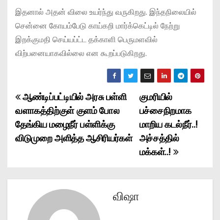
இதனால் அதன் விலை உயர்ந்து வருகிறது. இந்தநிலையில்
சென்னை கோயம்பேடு காய்கறி மார்க்கெட்டில் நேற்று
இறக்குமதி செய்யப்ட்ட தக்காளி பெருமளவில்
விற்பனையாகவில்லை என கூறப்படுகிறது.
ஆண்டிப்பட்டியில் அரசு பள்ளி
குமரியில்
P
வளாகத்திற்குள் குளம் போல
பச்சைநிறமாக
o
தேங்கிய மழைநீர் பள்ளிக்கு
மாறிய கடல்நீர்..!
விடுமுறை அளித்த ஆசிரியர்கள்
அச்சத்தில்
s
மக்கள்..!
t
n
விஷா
a