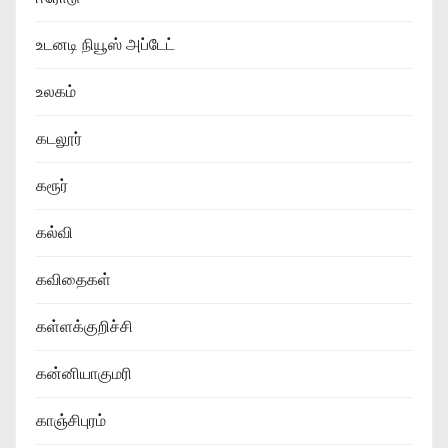
உடனடி நியூஸ் அப்டேட்
உலகம்
கடலூர்
கரூர்
கல்வி
கவிதைகள்
கள்ளக்குறிச்சி
கன்னியாகுமரி
காஞ்சிபுரம்