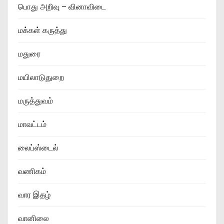
பொது அறிவு – வினாவிடை
மக்கள் கருத்து
மதுரை
மயிலாடுதுறை
மருத்துவம்
மாவட்டம்
லைப்ஸ்டைல்
வணிகம்
வார இதழ்
வானிலை