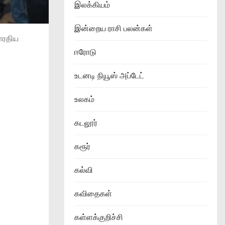
இலக்கியம்
இன்றைய ராசி பலன்கள்
ாரதிய
ஈரோடு
உடனடி நியூஸ் அப்டேட்
உலகம்
கடலூர்
கரூர்
கல்வி
கவிதைகள்
கள்ளக்குறிச்சி