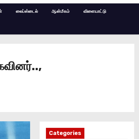
ள்
லைப்ஸ்டைல்
ஆன்மீகம்
விளையாட்டு
கவினர்..,
Categories