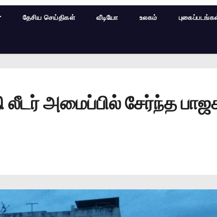
தேசிய செய்திகள்
வீடியோ
உலகம்
புகைப்படங்க
 லீடர் அமைப்பில் சேர்ந்த பாஜ