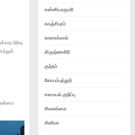
கன்னியாகுமரி
காஞ்சிபுரம்
காரைக்கால்
்சார பிரிவு
ைத்துக்
கிருஷ்ணகிரி
குற்றம்
கோயம்புத்தூர்
சமையல் குறிப்பு
ுதன்மை
சிவகங்கை
சினிமா