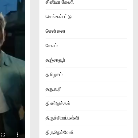
சினிமா கேலரி
செங்கல்பட்டு
சென்னை
சேலம்
தஞ்சாவூர்
தமிழகம்
தருமபுரி
திண்டுக்கல்
திருச்சிராப்பள்ளி
திருநெல்வேலி