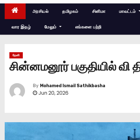
அரசியல்
தமிழகம்
சினிமா
மாவட்டம்
வார இதழ்
மேலும்
எங்களை பற்றி
தேனி
சின்னமனூர் பகுதியில் வி தி
By
Mohamed Ismail Sathikbasha
Jun 20, 2026