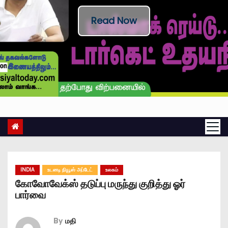
Read Now
INDIA
உடனடி நியூஸ் அப்டேட்
உலகம்
கோவோவேக்ஸ் தடுப்பு மருந்து குறித்து ஓர்
பார்வை
By
மதி