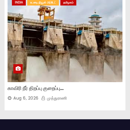
INDIA
உடனடி நியூஸ் அப்டேட்
தமிழகம்
காவிரி நீர் திறப்பு குறைப்பு…
Aug 6, 2026
முத்துராணி