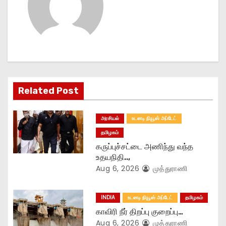
v
i
g
a
Related Post
t
அரசியல்
உடனடி நியூஸ் அப்டேட்
i
தமிழகம்
o
கருப்புச்சட்டை அணிந்து வந்த
உதயநிதி..,
n
Aug 6, 2026
முத்துராணி
INDIA
உடனடி நியூஸ் அப்டேட்
தமிழகம்
காவிரி நீர் திறப்பு குறைப்பு…
Aug 6, 2026
முத்துராணி