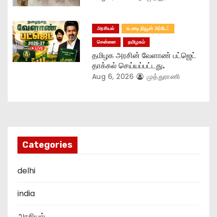
அரசியல்
உடனடி நியூஸ் அப்டேட்
சென்னை
தமிழகம்
தமிழக அரசின் வேளாண் பட்ஜெட்
தாக்கல் செய்யப்பட்டது.
Aug 6, 2026
முத்துராணி
Categories
delhi
india
அரசியல்