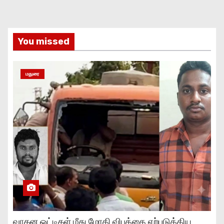
You missed
மதுரை
வாகன ஓட்டிகள் மீது மோதி விபத்தை ஏற்படுத்திய