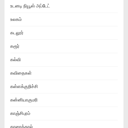
உடனடி நியூஸ் அப்டேட்
உலகம்
கடலூர்
கரூர்
கல்வி
கவிதைகள்
கள்ளக்குறிச்சி
கன்னியாகுமரி
காஞ்சிபுரம்
காரைக்கால்