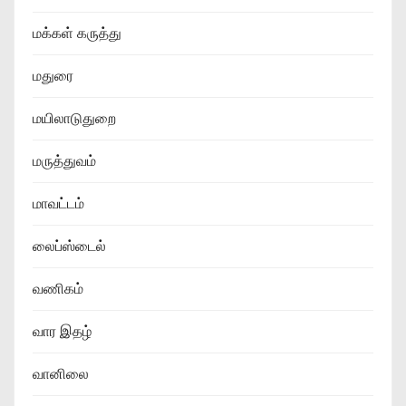
மக்கள் கருத்து
மதுரை
மயிலாடுதுறை
மருத்துவம்
மாவட்டம்
லைப்ஸ்டைல்
வணிகம்
வார இதழ்
வானிலை