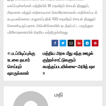
வாய்ப்புள்ளர்கள் மத்தியில் 91 சதவீதம் செயல் திறனும்,
மிதமான மற்றும் கடுமையாக கொரோனாவால் பாதிக்கப்படக்
கூடியவர்களை பாதுகாப்பதில் 100 சதவீதம் செயல் திறனும்
கொண்டிருப்பதாக அமெரிக்காவில் நடத்தப்பட்ட மருத்துவ
பரிசோதனையில் தெரிய வந்திருக்கிறது.
படப்பிடிப்புக்கு
மத்திய அரசு மீது எந்த ஊழல்
P
உடலை தயார்
குற்றச்சாட்டுகளும்
o
செய்யும்
சுமத்தப்படவில்லை-அமித் ஷா
ஷாருக்கான்
s
t
n
மதி
a