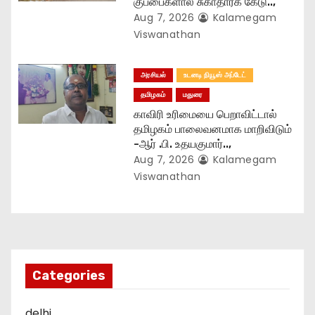
குப்பைகளால் சுகாதாரக் கேடு..,
Aug 7, 2026
Kalamegam
Viswanathan
அரசியல்
உடனடி நியூஸ் அப்டேட்
தமிழகம்
மதுரை
காவிரி உரிமையை பெறாவிட்டால்
தமிழகம் பாலைவனமாக மாறிவிடும்
-ஆர் .பி. உதயகுமார்..,
Aug 7, 2026
Kalamegam
Viswanathan
Categories
delhi