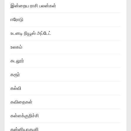
இன்றைய ராசி பலன்கள்
ஈரோடு
உடனடி நியூஸ் அப்டேட்
உலகம்
கடலூர்
கரூர்
கல்வி
கவிதைகள்
கள்ளக்குறிச்சி
கன்னியாகுமரி