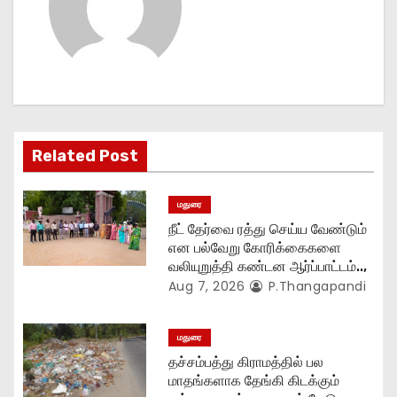
v
i
g
a
t
Related Post
i
மதுரை
o
நீட் தேர்வை ரத்து செய்ய வேண்டும்
என பல்வேறு கோரிக்கைகளை
n
வலியுறுத்தி கண்டன ஆர்ப்பாட்டம்..,
Aug 7, 2026
P.Thangapandi
மதுரை
தச்சம்பத்து கிராமத்தில் பல
மாதங்களாக தேங்கி கிடக்கும்