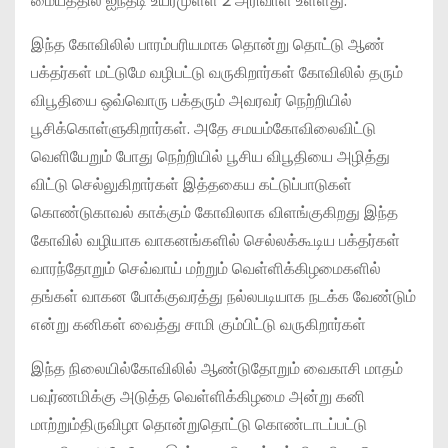
மையத்தில் ஐந்தடி உயரமுள்ள 2 அரிவாள் உள்ளது.
இந்த கோவிலில் பாரம்பரியமாக தொன்று தொட்டு ஆண்
பக்தர்கள் மட்டுமே வழிபட்டு வருகிறார்கள் கோவிலில் தரும்
விபூதியை ஒவ்வொரு பக்தரும் அவரவர் நெற்றியில்
பூசிக்கொள்ளுகிறார்கள். அதே சமயம்கோவிலைவிட்டு
வெளியேறும் போது நெற்றியில் பூசிய விபூதியை அழித்து
விட்டு செல்லுகிறார்கள் இத்தகைய கட்டுப்பாடுகள்
கொண்டுகாவல் காக்கும் கோவிலாக விளங்குகிறது இந்த
கோவில் வழியாக வாகனங்களில் செல்லக்கூடிய பக்தர்கள்
வாரந்தோறும் செவ்வாய் மற்றும் வெள்ளிக்கிழமைகளில்
தங்கள் வாகன போக்குவரத்து நல்லபடியாக நடக்க வேண்டும்
என்று கனிகள் வைத்து சாமி கும்பிட்டு வருகிறார்கள்
இந்த நிலையில்கோவிலில் ஆண்டுதோறும் வைகாசி மாதம்
பவுர்ணமிக்கு அடுத்த வெள்ளிக்கிழமை அன்று கனி
மாற்றும்திருவிழா தொன்றுதொட்டு கொண்டாடப்பட்டு