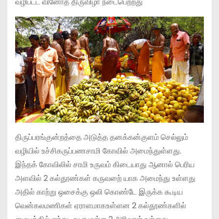
வழிபட்ட வினோத திருவிழா நடைபெற்றது
திருப்பரங்குன்றத்தை அடுத்த தனக்கன்குளம் செல்லும்
வழியில் உச்சிகருப்பணசாமி கோவில் அமைந்துள்ளது.
இந்தக் கோவிலில் சாமி உருவம் கிடையாது ஆனால் பெரிய
அளவில் 2 கல்தூண்கள் கருவறை் யாக அமைந்து உள்ளது
அதில் காற்று ஒசைக்கு ஒலி கொண்டே இருக்க கூடிய
வென்கலமணிகள் ஏராளமாகஉள்ளன 2 கல்தூண்களில்