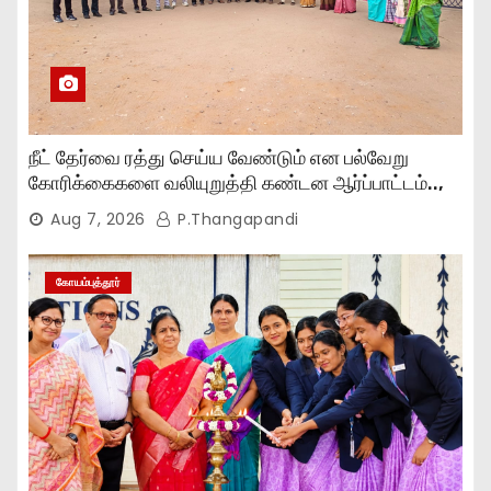
நீட் தேர்வை ரத்து செய்ய வேண்டும் என பல்வேறு
கோரிக்கைகளை வலியுறுத்தி கண்டன ஆர்ப்பாட்டம்..,
Aug 7, 2026
P.Thangapandi
கோயம்புத்தூர்