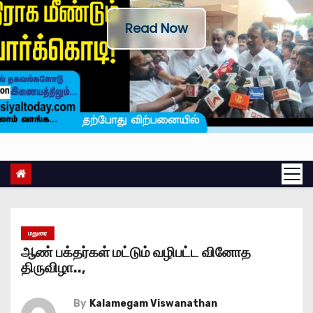
Read Now
மதுரை
ஆண் பக்தர்கள் மட்டும் வழிபட்ட வினோத
திருவிழா..,
By
Kalamegam Viswanathan