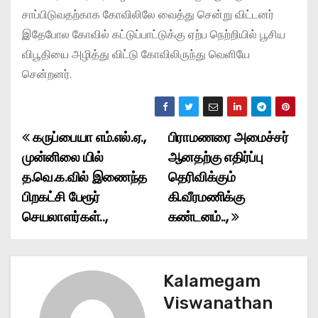
சாப்பிடுவதற்காக கோவிலிலே வைத்து சென்று விட்டனர்
இதேபோல கோவில் கட்டுப்பாட்டுக்கு ஏற்ப நெற்றியில் பூசிய
விபூதியை அழித்து விட்டு கோவிலிருந்து வெளியே
சென்றனர்.
கருப்பையா எம்.எல்.ஏ.,
பிராமணரை அமைச்சர்
P
முன்னிலை யில்
ஆனதற்கு எதிர்ப்பு
o
த.வெ.க.வில் இணைந்த
தெரிவிக்கும்
பிறகட்சி பேரூர்
கி.வீரமணிக்கு
s
செயலாளர்கள்..,
கண்டனம்..,
t
n
Kalamegam
a
Viswanathan