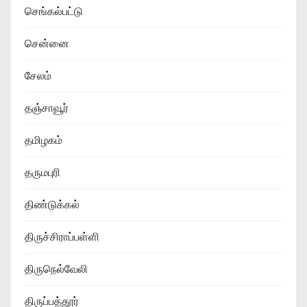
செங்கல்பட்டு
சென்னை
சேலம்
தஞ்சாவூர்
தமிழகம்
தருமபுரி
திண்டுக்கல்
திருச்சிராப்பள்ளி
திருநெல்வேலி
திருப்பத்தூர்