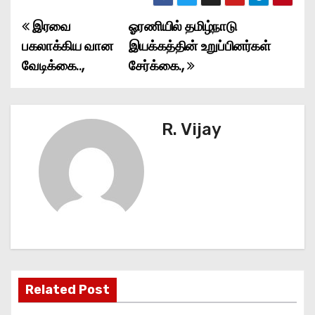
இரவை
ஓரணியில் தமிழ்நாடு
P
பகலாக்கிய வான
இயக்கத்தின் உறுப்பினர்கள்
o
வேடிக்கை..,
சேர்க்கை.,
s
t
R. Vijay
n
a
v
i
g
Related Post
a