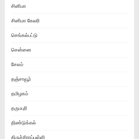
சினிமா
சினிமா கேலரி
செங்கல்பட்டு
சென்னை
சேலம்
தஞ்சாவூர்
தமிழகம்
தருமபுரி
திண்டுக்கல்
திருச்சிராப்பள்ளி