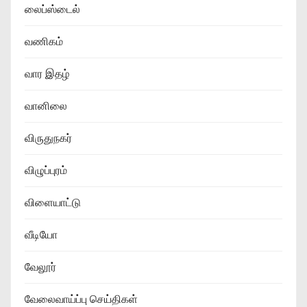
லைப்ஸ்டைல்
வணிகம்
வார இதழ்
வானிலை
விருதுநகர்
விழுப்புரம்
விளையாட்டு
வீடியோ
வேலூர்
வேலைவாய்ப்பு செய்திகள்