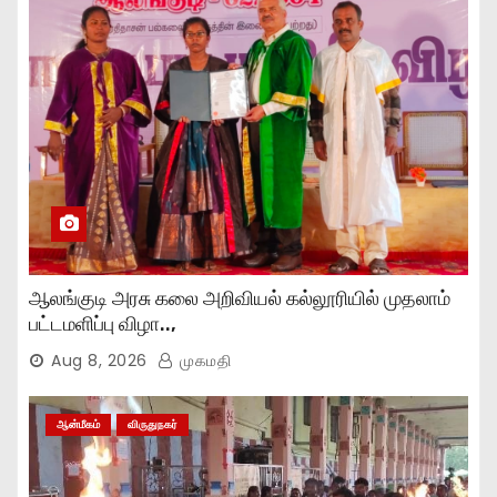
ஆலங்குடி அரசு கலை அறிவியல் கல்லூரியில் முதலாம்
பட்டமளிப்பு விழா..,
Aug 8, 2026
முகமதி
ஆன்மீகம்
விருதுநகர்