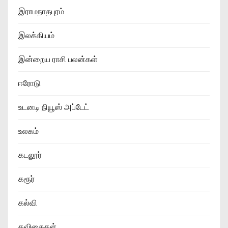
இராமநாதபுரம்
இலக்கியம்
இன்றைய ராசி பலன்கள்
ஈரோடு
உடனடி நியூஸ் அப்டேட்
உலகம்
கடலூர்
கரூர்
கல்வி
கவிதைகள்