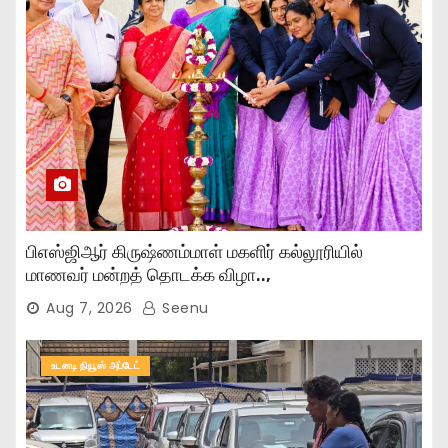
பிஎஸ்ஜிஆர் கிருஷ்ணம்மாள் மகளிர் கல்லூரியில்
மாணவர் மன்றத் தொடக்க விழா..,
Aug 7, 2026
Seenu
உடனடி நியூஸ் அப்டேட்