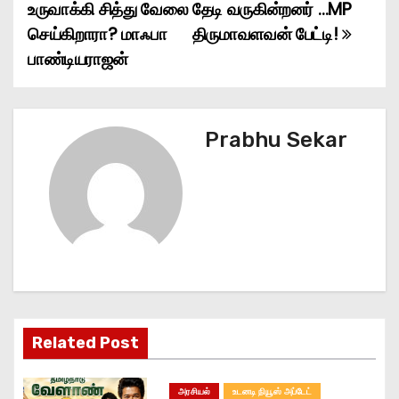
o
உருவாக்கி சித்து வேலை
தேடி வருகின்றனர் …MP
செய்கிறாரா? மாஃபா
திருமாவளவன் பேட்டி!
s
பாண்டியராஜன்
t
n
Prabhu Sekar
a
v
i
g
a
t
Related Post
i
அரசியல்
உடனடி நியூஸ் அப்டேட்