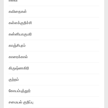
கல்வி
கவிதைகள்
கள்ளக்குறிச்சி
கன்னியாகுமரி
காஞ்சிபுரம்
காரைக்கால்
கிருஷ்ணகிரி
குற்றம்
கோயம்புத்தூர்
சமையல் குறிப்பு