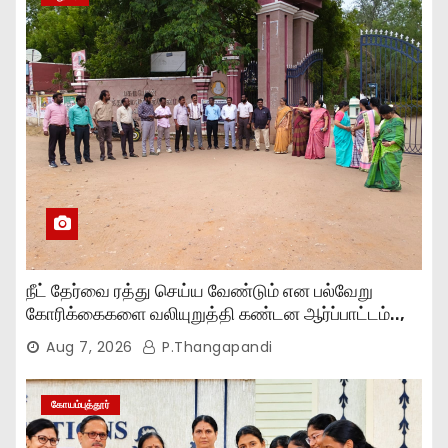
நீட் தேர்வை ரத்து செய்ய வேண்டும் என பல்வேறு
கோரிக்கைகளை வலியுறுத்தி கண்டன ஆர்ப்பாட்டம்..,
Aug 7, 2026
P.Thangapandi
கோயம்புத்தூர்