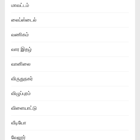
மாவட்டம்
லைப்ஸ்டைல்
வணிகம்
வார இதழ்
வானிலை
விருதுநகர்
விழுப்புரம்
விளையாட்டு
வீடியோ
வேலூர்