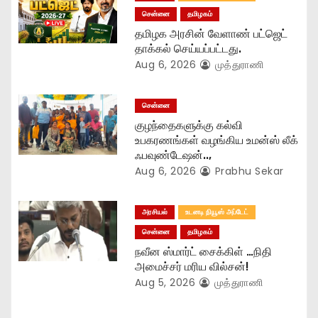
o
சென்னை
தமிழகம்
தமிழக அரசின் வேளாண் பட்ஜெட்
n
தாக்கல் செய்யப்பட்டது.
Aug 6, 2026
முத்துராணி
சென்னை
குழந்தைகளுக்கு கல்வி
உபகரணங்கள் வழங்கிய உமன்ஸ் லீக்
ஃபவுண்டேஷன்..,
Aug 6, 2026
Prabhu Sekar
அரசியல்
உடனடி நியூஸ் அப்டேட்
சென்னை
தமிழகம்
நவீன ஸ்மார்ட் சைக்கிள் …நிதி
அமைச்சர் மரிய வில்சன்!
Aug 5, 2026
முத்துராணி