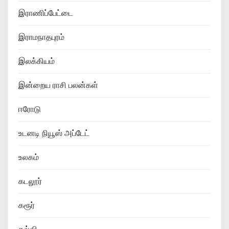
இராணிப்பேட்டை
இராமநாதபுரம்
இலக்கியம்
இன்றைய ராசி பலன்கள்
ஈரோடு
உடனடி நியூஸ் அப்டேட்
உலகம்
கடலூர்
கரூர்