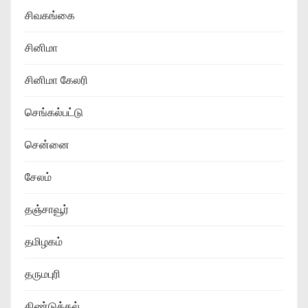
சிவகங்கை
சினிமா
சினிமா கேலரி
செங்கல்பட்டு
சென்னை
சேலம்
தஞ்சாவூர்
தமிழகம்
தருமபுரி
திண்டுக்கல்