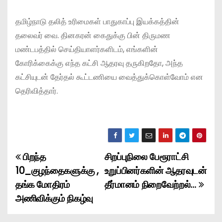
தமிழ்நாடு தலித் உரிமைகள் பாதுகாப்பு இயக்கத்தின்
தலைவர் வை. தினகரன் கைதுக்கு பின் திருமண
மண்டபத்தில் செய்தியாளர்களிடம், எங்களின்
கோரிக்கைக்கு எந்த கட்சி ஆதரவு தருகிறதோ, அந்த
கட்சியுடன் தேர்தல் கூட்டணியை வைத்துக்கொள்வோம் என
தெரிவித்தார்.
பிறந்த
சிறப்புநிலை பேரூராட்சி
P
10_குழந்தைகளுக்கு ,
உறுப்பினர்களின் ஆதரவுடன்
o
தங்க மோதிரம்
தீர்மானம் நிறைவேற்றல்…
அணிவிக்கும் நிகழ்வு
s