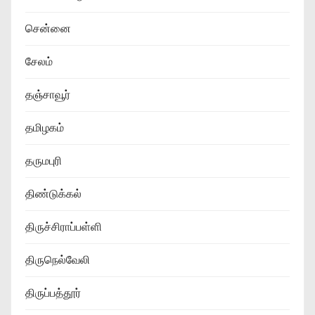
சென்னை
சேலம்
தஞ்சாவூர்
தமிழகம்
தருமபுரி
திண்டுக்கல்
திருச்சிராப்பள்ளி
திருநெல்வேலி
திருப்பத்தூர்