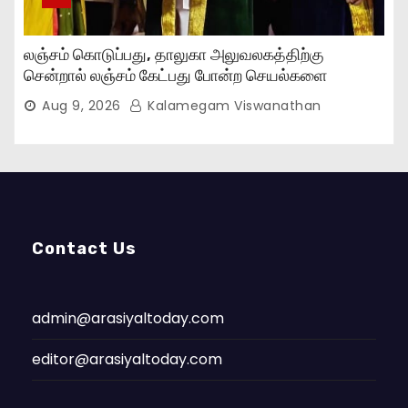
லஞ்சம் கொடுப்பது, தாலுகா அலுவலகத்திற்கு
சென்றால் லஞ்சம் கேட்பது போன்ற செயல்களை
நிறுத்தியுள்ளோம்..,
Aug 9, 2026
Kalamegam Viswanathan
Contact Us
admin@arasiyaltoday.com
editor@arasiyaltoday.com