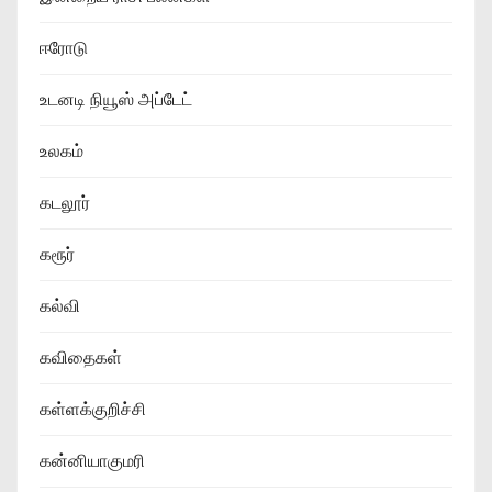
ஈரோடு
உடனடி நியூஸ் அப்டேட்
உலகம்
கடலூர்
கரூர்
கல்வி
கவிதைகள்
கள்ளக்குறிச்சி
கன்னியாகுமரி