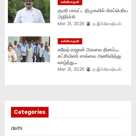
கன்னியாகுமரி
குமரி மாவட்ட திமுகவில் மிகப்பெரிய
அதிர்ச்சி
Mar 31, 2026
த.இக்னேஷியஸ்
கன்னியாகுமரி
சுரேஷ் ராஜான் அகவை தினம்..,
கட்சியினர் சால்வை அணிவித்து
வாழ்த்து…
Mar 31, 2026
த.இக்னேஷியஸ்
Categories
delhi