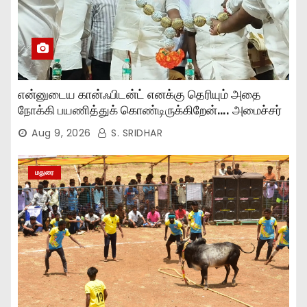
என்னுடைய கான்ஃபிடன்ட் எனக்கு தெரியும் அதை
நோக்கி பயணித்துக் கொண்டிருக்கிறேன்…. அமைச்சர்
முகமது பர்வேஸ் பேச்சு..,
Aug 9, 2026
S. SRIDHAR
மதுரை