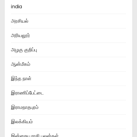
india
அரசியல்
அரியலூர்
அழகு குறிப்பு
ஆன்மீகம்
இந்த நாள்
இராணிப்பேட்டை
இராமநாதபுரம்
இலக்கியம்
இன்றைய ராசி பலன்கள்