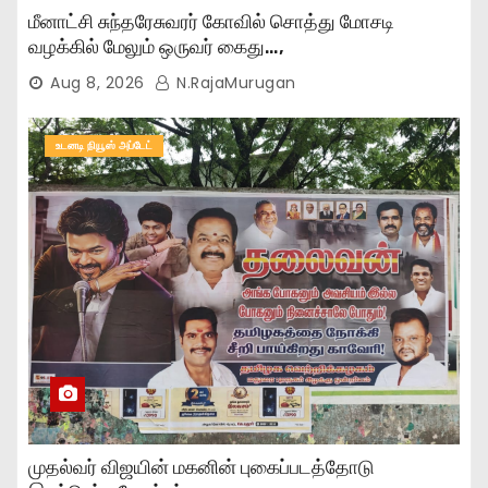
மீனாட்சி சுந்தரேசுவரர் கோவில் சொத்து மோசடி
வழக்கில் மேலும் ஒருவர் கைது…,
Aug 8, 2026
N.RajaMurugan
உடனடி நியூஸ் அப்டேட்
முதல்வர் விஜயின் மகனின் புகைப்படத்தோடு