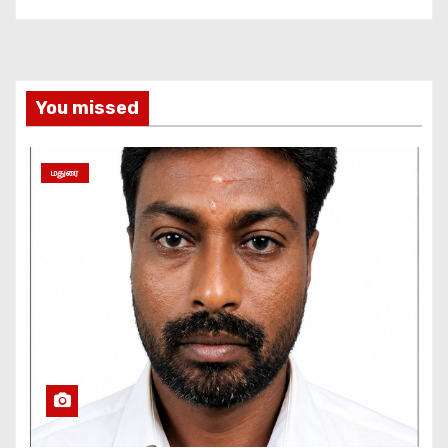
You missed
மதுரை