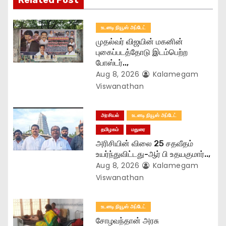
a
t
உடனடி நியூஸ் அப்டேட்
முதல்வர் விஜயின் மகனின்
i
புகைப்படத்தோடு இடம்பெற்ற
போஸ்டர்..,
o
Aug 8, 2026
Kalamegam
n
Viswanathan
அரசியல்
உடனடி நியூஸ் அப்டேட்
தமிழகம்
மதுரை
அரிசியின் விலை 25 சதவீதம்
உயர்ந்துவிட்டது-ஆர் பி உதயகுமார்..,
Aug 8, 2026
Kalamegam
Viswanathan
உடனடி நியூஸ் அப்டேட்
சோழவந்தான் அரசு