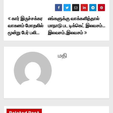
கார் இருச்சக்கர
எங்களுக்கு வாக்களித்தால்
P
வாகனம் மோதலில்
மாநாடு பட டிக்கெட் இலவசம்…
o
மூன்று பேர் பலி…
இலவசம்..இலவசம்
s
t
மதி
n
a
v
i
g
Related Post