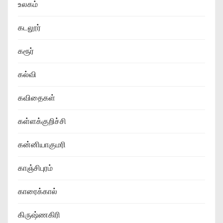
உலகம்
கடலூர்
கரூர்
கல்வி
கவிதைகள்
கள்ளக்குறிச்சி
கன்னியாகுமரி
காஞ்சிபுரம்
காரைக்கால்
கிருஷ்ணகிரி