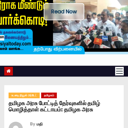
Read Now
உடனடி நியூஸ் அப்டேட்
தமிழகம்
தமிழக அரசு போட்டித் தேர்வுகளில் தமிழ்
மொழித்தாள் கட்டாயம்: தமிழக அரசு
By
மதி