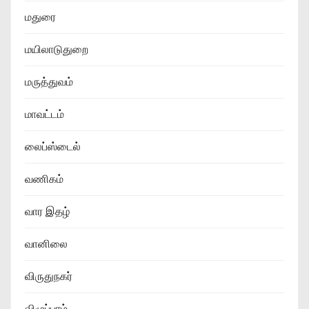
மதுரை
மயிலாடுதுறை
மருத்துவம்
மாவட்டம்
லைப்ஸ்டைல்
வணிகம்
வார இதழ்
வானிலை
விருதுநகர்
விழுப்புரம்