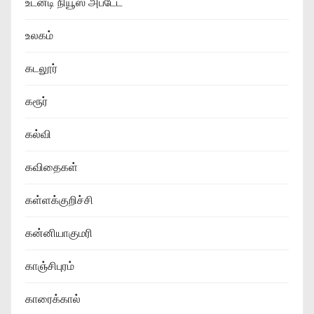
உடனடி நியூஸ் அப்டேட்
உலகம்
கடலூர்
கரூர்
கல்வி
கவிதைகள்
கள்ளக்குறிச்சி
கன்னியாகுமரி
காஞ்சிபுரம்
காரைக்கால்