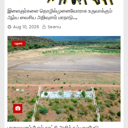
இளைஞர்களை தொழில்முனைவோராக உருவாக்கும்
ஆர்ய வைசிய அறிவுசார் மாநாடு..,
Aug 10, 2026
Seenu
மதுரை
பாலைவனம் போல் காட்சி அளிக்கும் பாலமேடு