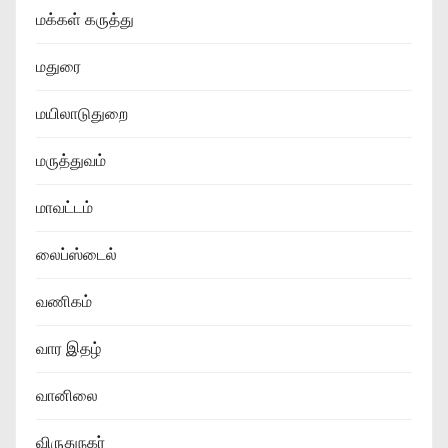
மக்கள் கருத்து
மதுரை
மயிலாடுதுறை
மருத்துவம்
மாவட்டம்
லைப்ஸ்டைல்
வணிகம்
வார இதழ்
வானிலை
விருதுநகர்