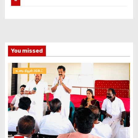
–
You missed
உடனடி நியூஸ் அப்டேட்