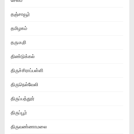
சேலம்
தஞ்சாவூர்
தமிழகம்
தருமபுரி
திண்டுக்கல்
திருச்சிராப்பள்ளி
திருநெல்வேலி
திருப்பத்தூர்
திருப்பூர்
திருவண்ணாமலை