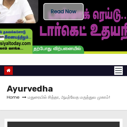
Read Now
Ayurvedha
Home
மதுரையில் சித்தா, ஆயுர்வேத மருத்துவ முகாம்!