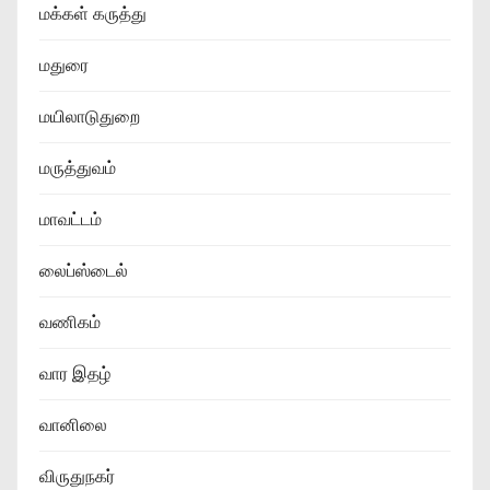
மக்கள் கருத்து
மதுரை
மயிலாடுதுறை
மருத்துவம்
மாவட்டம்
லைப்ஸ்டைல்
வணிகம்
வார இதழ்
வானிலை
விருதுநகர்