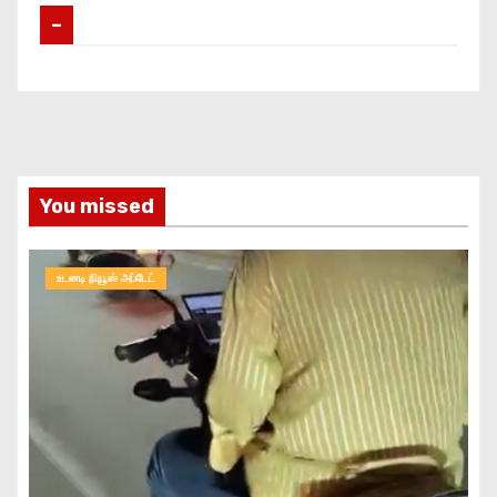
–
You missed
உடனடி நியூஸ் அப்டேட்