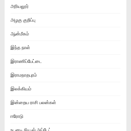
அரியலூர்
அழகு குறிப்பு
ஆன்மீகம்
இந்த நாள்
இராணிப்பேட்டை
இராமநாதபுரம்
இலக்கியம்
இன்றைய ராசி பலன்கள்
ஈரோடு
உடனடி நியூஸ் அப்டேட்