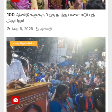
100 ஆண்டுகளுக்கு பிறகு நடந்த பாளை எடுப்புத்
திருவிழா!
Aug 6, 2026
முகமதி
உடனடி நியூஸ் அப்டேட்