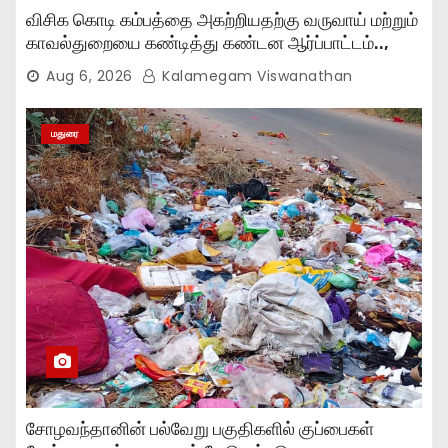
விசிக கொடி கம்பத்தை அகற்றியதற்கு வருவாய் மற்றும்
காவல்துறையை கண்டித்து கண்டன ஆர்ப்பாட்டம்..,
Aug 6, 2026
Kalamegam Viswanathan
மதுரை
சோழவந்தானின் பல்வேறு பகுதிகளில் குப்பைகள்