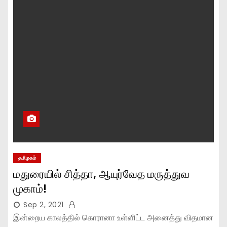
தமிழகம்
மதுரையில் சித்தா, ஆயுர்வேத மருத்துவ
முகாம்!
Sep 2, 2021
இன்றைய காலத்தில் கொரானா உள்ளிட்ட அனைத்து விதமான