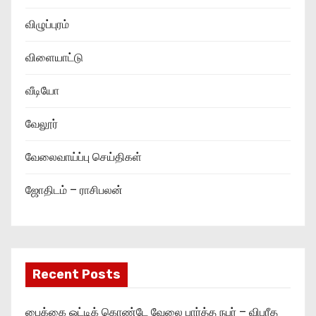
விழுப்புரம்
விளையாட்டு
வீடியோ
வேலூர்
வேலைவாய்ப்பு செய்திகள்
ஜோதிடம் – ராசிபலன்
Recent Posts
பைக்கை ஓட்டிக் கொண்டே வேலை பார்த்த நபர் – விபரீத