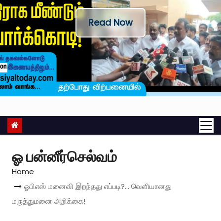
Read Now
ஓ பன்னீர்செல்வம்
Home
ஓபிஎஸ் மனைவி இறந்தது எப்படி?… வெளியானது
மருத்துமனை அறிக்கை!