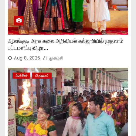
ஆலங்குடி அரசு கலை அறிவியல் கல்லூரியில் முதலாம்
பட்டமளிப்பு விழா..,
Aug 8, 2026
முகமதி
ஆன்மீகம்
விருதுநகர்