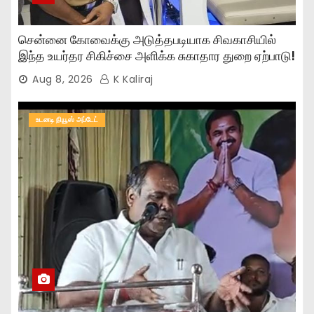
சென்னை கோவைக்கு அடுத்தபடியாக சிவகாசியில்
இந்த உயர்தர சிகிச்சை அளிக்க சுகாதார துறை ஏற்பாடு!
Aug 8, 2026
K Kaliraj
உடனடி நியூஸ் அப்டேட்