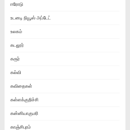
ஈரோடு
உடனடி நியூஸ் அப்டேட்
உலகம்
கடலூர்
கரூர்
கல்வி
கவிதைகள்
கள்ளக்குறிச்சி
கன்னியாகுமரி
காஞ்சிபுரம்