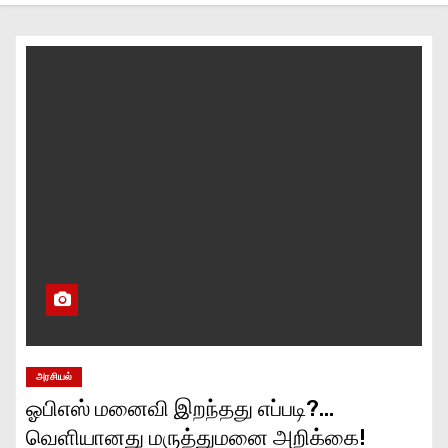
அரசியல்
ஓபிஎஸ் மனைவி இறந்தது எப்படி?…
வெளியானது மருத்துமனை அறிக்கை!