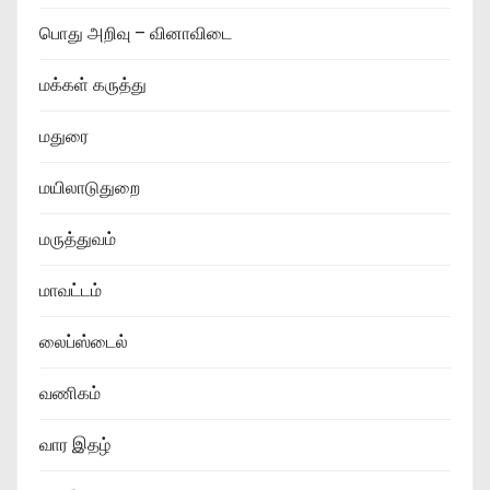
பொது அறிவு – வினாவிடை
மக்கள் கருத்து
மதுரை
மயிலாடுதுறை
மருத்துவம்
மாவட்டம்
லைப்ஸ்டைல்
வணிகம்
வார இதழ்