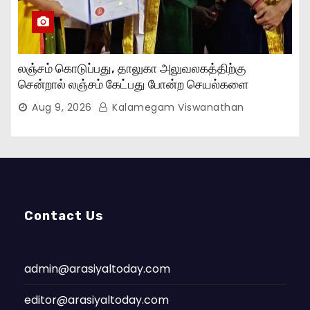
லஞ்சம் கொடுப்பது, தாலுகா அலுவலகத்திற்கு
சென்றால் லஞ்சம் கேட்பது போன்ற செயல்களை
நிறுத்தியுள்ளோம்..,
Aug 9, 2026
Kalamegam Viswanathan
Contact Us
admin@arasiyaltoday.com
editor@arasiyaltoday.com