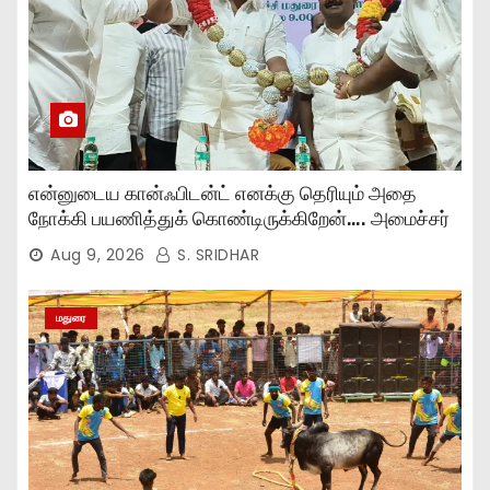
என்னுடைய கான்ஃபிடன்ட் எனக்கு தெரியும் அதை
நோக்கி பயணித்துக் கொண்டிருக்கிறேன்…. அமைச்சர்
முகமது பர்வேஸ் பேச்சு..,
Aug 9, 2026
S. SRIDHAR
மதுரை