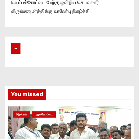
வெம்பக்கோட்டை மேற்கு ஒன்றிய செயலாளர்
கிருஷ்ணமூர்த்திக்கு வரவேற்பு நிகழ்ச்சி..,
–
You missed
அரசியல்
புதுக்கோட்டை