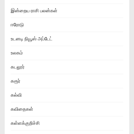
இன்றைய ராசி பலன்கள்
ஈரோடு
உடனடி நியூஸ் அப்டேட்
உலகம்
கடலூர்
கரூர்
கல்வி
கவிதைகள்
கள்ளக்குறிச்சி