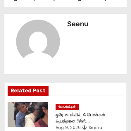
s
t
Seenu
n
a
v
i
g
Related Post
a
t
கோயம்புத்தூர்
ஒரே பைக்கில் 4 பெண்கள்
i
ஆபத்தான ரீல்ஸ்..,
Aug 9, 2026
Seenu
o