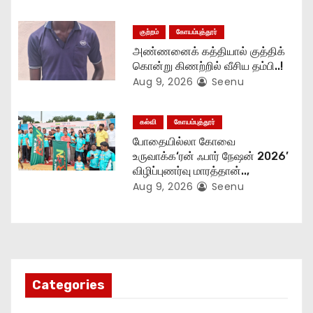
n
குற்றம்
கோயம்புத்தூர்
அண்ணனைக் கத்தியால் குத்திக்
கொன்று கிணற்றில் வீசிய தம்பி..!
Aug 9, 2026
Seenu
கல்வி
கோயம்புத்தூர்
போதையில்லா கோவை
உருவாக்க‘ரன் ஃபார் நேஷன் 2026’
விழிப்புணர்வு மாரத்தான்..,
Aug 9, 2026
Seenu
Categories