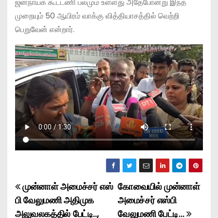
ஜனநாயக கூட்டணி பலமும் உள்ளது அதேபோன்று இந்த
முறையும் 50 ஆயிரம் வாக்கு வித்தியாசத்தில் வெற்றி
பெறுவேன் என்றார்.
முன்னாள் அமைச்சர் எஸ்
கோவையில் முன்னாள்
P
பி வேலுமணி அதிமுக
அமைச்சர் எஸ்பி
o
அலுவலகத்தில் பேட்டி..,
வேலுமணி பேட்டி…